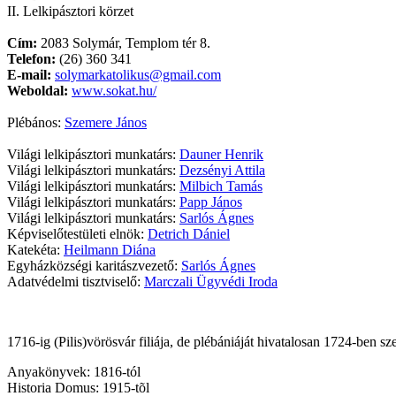
II. Lelkipásztori körzet
Cím:
2083 Solymár, Templom tér 8.
Telefon:
(26) 360 341
E-mail:
solymarkatolikus@gmail.com
Weboldal:
www.sokat.hu/
Plébános:
Szemere János
Világi lelkipásztori munkatárs:
Dauner Henrik
Világi lelkipásztori munkatárs:
Dezsényi Attila
Világi lelkipásztori munkatárs:
Milbich Tamás
Világi lelkipásztori munkatárs:
Papp János
Világi lelkipásztori munkatárs:
Sarlós Ágnes
Képviselőtestületi elnök:
Detrich Dániel
Katekéta:
Heilmann Diána
Egyházközségi karitászvezető:
Sarlós Ágnes
Adatvédelmi tisztviselő:
Marczali Ügyvédi Iroda
1716-ig (Pilis)vörösvár filiája, de plébániáját hivatalosan 1724-ben
Anyakönyvek: 1816-tól
Historia Domus: 1915-tõl