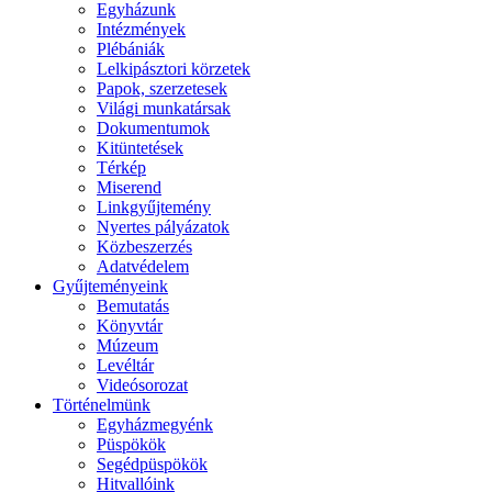
Egyházunk
Intézmények
Plébániák
Lelkipásztori körzetek
Papok, szerzetesek
Világi munkatársak
Dokumentumok
Kitüntetések
Térkép
Miserend
Linkgyűjtemény
Nyertes pályázatok
Közbeszerzés
Adatvédelem
Gyűjteményeink
Bemutatás
Könyvtár
Múzeum
Levéltár
Videósorozat
Történelmünk
Egyházmegyénk
Püspökök
Segédpüspökök
Hitvallóink