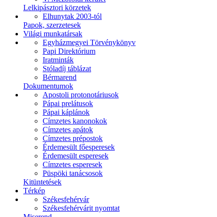
Lelkipásztori körzetek
Elhunytak 2003-tól
Papok, szerzetesek
Világi munkatársak
Egyházmegyei Törvénykönyv
Papi Direktórium
Iratminták
Stóladíj táblázat
Bérmarend
Dokumentumok
Apostoli protonotáriusok
Pápai prelátusok
Pápai káplánok
Címzetes kanonokok
Címzetes apátok
Címzetes prépostok
Érdemesült főesperesek
Érdemesült esperesek
Címzetes esperesek
Püspöki tanácsosok
Kitüntetések
Térkép
Székesfehérvár
Székesfehérvárit nyomtat
Miserend