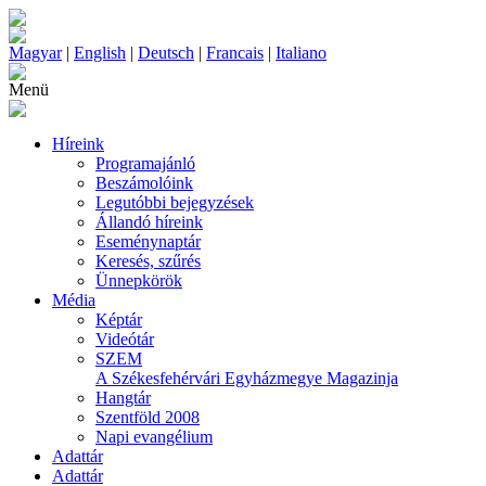
Magyar
|
English
|
Deutsch
|
Francais
|
Italiano
Menü
Híreink
Programajánló
Beszámolóink
Legutóbbi bejegyzések
Állandó híreink
Eseménynaptár
Keresés, szűrés
Ünnepkörök
Média
Képtár
Videótár
SZEM
A Székesfehérvári Egyházmegye Magazinja
Hangtár
Szentföld 2008
Napi evangélium
Adattár
Adattár