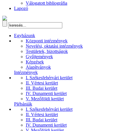
Válogatott bibliográfia
Lapozó
Egyházunk
Központi intézmények
Nevelési, oktatási intézmények
Testületek, bizottságok
Gyűjtemények
Képzések
Alapítványok
Intézmények
I. Székesfehérvári kerület
II. Vértesi kerület
III. Budai kerület
IV. Dunamenti kerület
V. Mezőföldi kerület
Plébániák
I. Székesfehérvári kerület
II. Vértesi kerület
III. Budai kerület
IV. Dunamenti kerület
V. Mezőföldi kerület