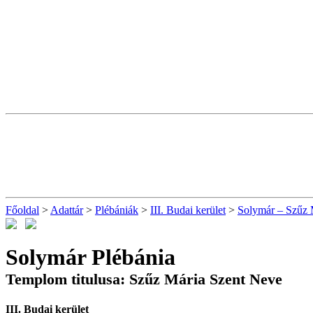
Főoldal
>
Adattár
>
Plébániák
>
III. Budai kerület
>
Solymár – Szűz 
Solymár Plébánia
Templom titulusa: Szűz Mária Szent Neve
III. Budai kerület