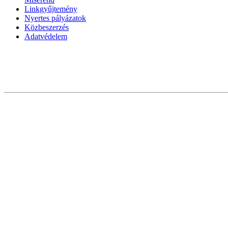
Linkgyűjtemény
Nyertes pályázatok
Közbeszerzés
Adatvédelem