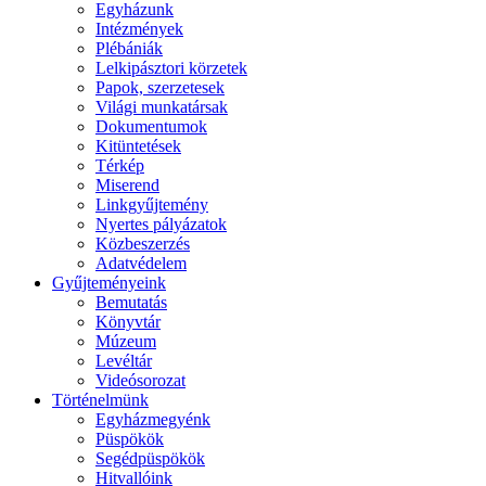
Egyházunk
Intézmények
Plébániák
Lelkipásztori körzetek
Papok, szerzetesek
Világi munkatársak
Dokumentumok
Kitüntetések
Térkép
Miserend
Linkgyűjtemény
Nyertes pályázatok
Közbeszerzés
Adatvédelem
Gyűjteményeink
Bemutatás
Könyvtár
Múzeum
Levéltár
Videósorozat
Történelmünk
Egyházmegyénk
Püspökök
Segédpüspökök
Hitvallóink