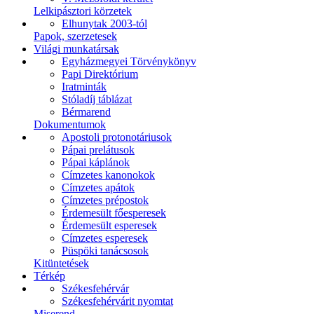
Lelkipásztori körzetek
Elhunytak 2003-tól
Papok, szerzetesek
Világi munkatársak
Egyházmegyei Törvénykönyv
Papi Direktórium
Iratminták
Stóladíj táblázat
Bérmarend
Dokumentumok
Apostoli protonotáriusok
Pápai prelátusok
Pápai káplánok
Címzetes kanonokok
Címzetes apátok
Címzetes prépostok
Érdemesült főesperesek
Érdemesült esperesek
Címzetes esperesek
Püspöki tanácsosok
Kitüntetések
Térkép
Székesfehérvár
Székesfehérvárit nyomtat
Miserend