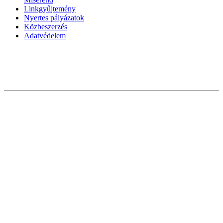
Linkgyűjtemény
Nyertes pályázatok
Közbeszerzés
Adatvédelem