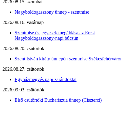
2026.08.15. szombat
Nagyboldogasszony ünnep - szentmise
2026.08.16. vasárnap
Szentmise és jegyesek megáldása az Ercsi
Nagyboldogasszony-napi búcsún
2026.08.20. csütörtök
Szent István király ünnepén szentmise Székesfehérváron
2026.08.27. csütörtök
Egyházmegyés papi zarándoklat
2026.09.03. csütörtök
Első csütörtöki Eucharisztia ünnep (Ciszterci)