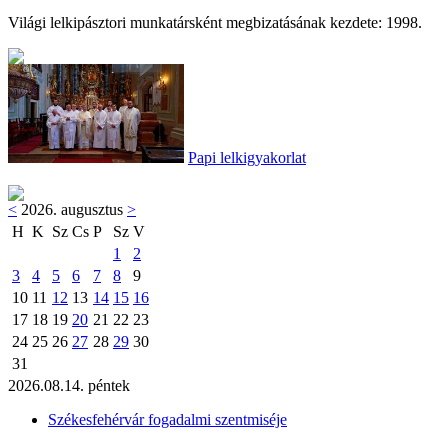
Világi lelkipásztori munkatársként megbizatásának kezdete: 1998.
Papi lelkigyakorlat
<
2026. augusztus
>
H
K
Sz
Cs
P
Sz
V
1
2
3
4
5
6
7
8
9
10
11
12
13
14
15
16
17
18
19
20
21
22
23
24
25
26
27
28
29
30
31
2026.08.14. péntek
Székesfehérvár fogadalmi szentmiséje