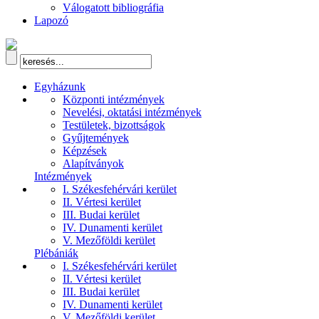
Válogatott bibliográfia
Lapozó
Egyházunk
Központi intézmények
Nevelési, oktatási intézmények
Testületek, bizottságok
Gyűjtemények
Képzések
Alapítványok
Intézmények
I. Székesfehérvári kerület
II. Vértesi kerület
III. Budai kerület
IV. Dunamenti kerület
V. Mezőföldi kerület
Plébániák
I. Székesfehérvári kerület
II. Vértesi kerület
III. Budai kerület
IV. Dunamenti kerület
V. Mezőföldi kerület