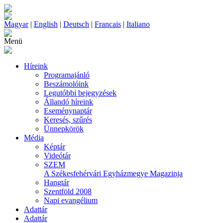
Magyar
|
English
|
Deutsch
|
Francais
|
Italiano
Menü
Híreink
Programajánló
Beszámolóink
Legutóbbi bejegyzések
Állandó híreink
Eseménynaptár
Keresés, szűrés
Ünnepkörök
Média
Képtár
Videótár
SZEM
A Székesfehérvári Egyházmegye Magazinja
Hangtár
Szentföld 2008
Napi evangélium
Adattár
Adattár