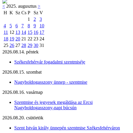
<
2025. augusztus
>
H
K
Sz
Cs
P
Sz
V
1
2
3
4
5
6
7
8
9
10
11
12
13
14
15
16
17
18
19
20
21
22
23
24
25
26
27
28
29
30
31
2026.08.14. péntek
Székesfehérvár fogadalmi szentmiséje
2026.08.15. szombat
Nagyboldogasszony ünnep - szentmise
2026.08.16. vasárnap
Szentmise és jegyesek megáldása az Ercsi
Nagyboldogasszony-napi búcsún
2026.08.20. csütörtök
Szent István király ünnepén szentmise Székesfehérváron