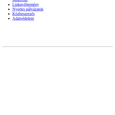
Linkgyűjtemény
Nyertes pályázatok
Közbeszerzés
Adatvédelem