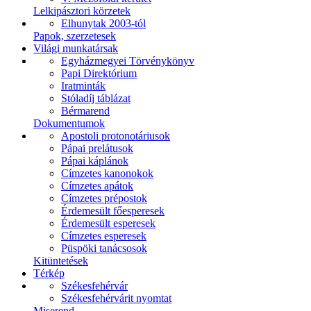
Lelkipásztori körzetek
Elhunytak 2003-tól
Papok, szerzetesek
Világi munkatársak
Egyházmegyei Törvénykönyv
Papi Direktórium
Iratminták
Stóladíj táblázat
Bérmarend
Dokumentumok
Apostoli protonotáriusok
Pápai prelátusok
Pápai káplánok
Címzetes kanonokok
Címzetes apátok
Címzetes prépostok
Érdemesült főesperesek
Érdemesült esperesek
Címzetes esperesek
Püspöki tanácsosok
Kitüntetések
Térkép
Székesfehérvár
Székesfehérvárit nyomtat
Miserend