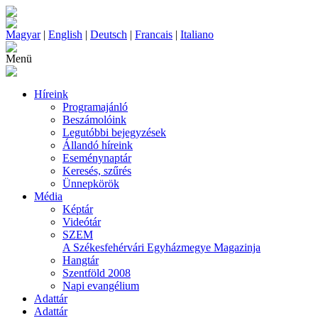
Magyar
|
English
|
Deutsch
|
Francais
|
Italiano
Menü
Híreink
Programajánló
Beszámolóink
Legutóbbi bejegyzések
Állandó híreink
Eseménynaptár
Keresés, szűrés
Ünnepkörök
Média
Képtár
Videótár
SZEM
A Székesfehérvári Egyházmegye Magazinja
Hangtár
Szentföld 2008
Napi evangélium
Adattár
Adattár