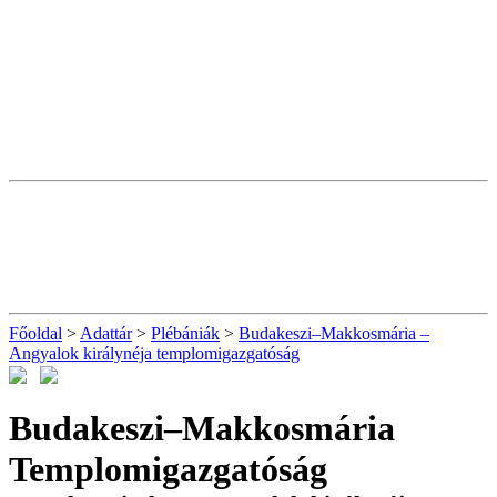
Főoldal
>
Adattár
>
Plébániák
>
Budakeszi–Makkosmária –
Angyalok királynéja templomigazgatóság
Budakeszi–Makkosmária
Templomigazgatóság