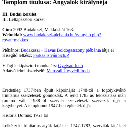
Templom titulusa: Angyalok királynéja
III. Budai kerület
III. Lelkipásztori körzet
Cím:
2092 Budakeszi, Makkosi út 163.
Weboldal:
www.budakeszi-plebania.hu/rv_nyito.php?
rovat=makkos
Plébános:
Budakeszi – Havas Boldogasszony plébánia
látja el
Kisegítő lelkész:
Farkas István Sch.P.
Világi lelkipásztori munkatárs:
Gyetván Jenő
Adatvédelmi tisztviselő:
Marczali Ügyvédi Iroda
Eredetileg 1737-ben épült kápolnáját 1748-tól a fogolykiváltó
trinitárius szerzetesek gondozták. A rend 1783-as feloszlatása után
rommá vált; 1938-tól szervita szerzetesek szervezik újjá a
kegyhelyet. A templomot 1947-ben építették újjá.
Historia Domus: 1951-tõl
Lelkészek: trinitárius atyák látják el 1747-1783; szerviták látják el