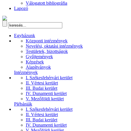
Válogatott bibliográfia
Lapozó
Egyházunk
Központi intézmények
Nevelési, oktatási intézmények
Testületek, bizottságok
Gyűjtemények
Képzések
Alapítványok
Intézmények
I. Székesfehérvári kerület
II. Vértesi kerület
III. Budai kerület
IV. Dunamenti kerület
V. Mezőföldi kerület
Plébániák
I. Székesfehérvári kerület
II. Vértesi kerület
III. Budai kerület
IV. Dunamenti kerület
V. Mezőföldi kerület