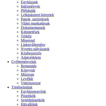
Egyházunk
Intézmények
Plébániák
Lelkipásztori körzetek
Papok, szerzetesek
Világi munkatársak
Dokumentumok
Kitüntetések
Térkép
Miserend
Linkgyűjtemény
Nyertes pályázatok
Közbeszerzés
Adatvédelem
Gyűjteményeink
Bemutatás
Könyvtár
Múzeum
Levéltár
Videósorozat
Történelmünk
Egyházmegyénk
Püspökök
Segédpüspökök
Hitvallóink