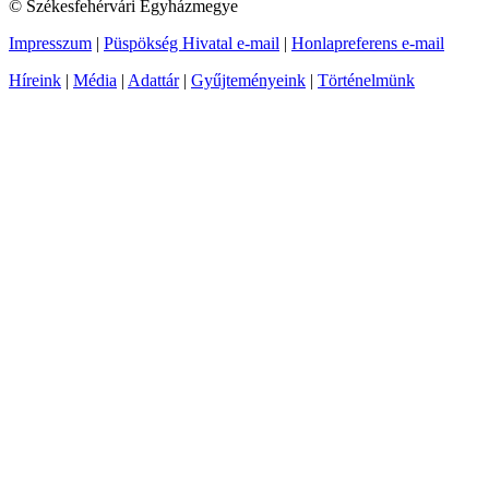
© Székesfehérvári Egyházmegye
Impresszum
|
Püspökség Hivatal e-mail
|
Honlapreferens e-mail
Híreink
|
Média
|
Adattár
|
Gyűjteményeink
|
Történelmünk