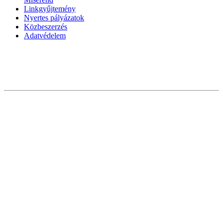
Linkgyűjtemény
Nyertes pályázatok
Közbeszerzés
Adatvédelem