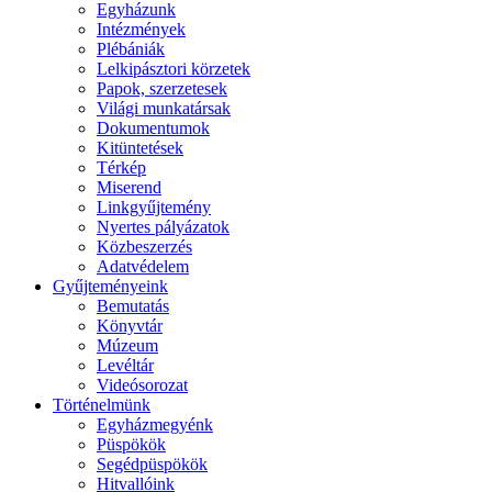
Egyházunk
Intézmények
Plébániák
Lelkipásztori körzetek
Papok, szerzetesek
Világi munkatársak
Dokumentumok
Kitüntetések
Térkép
Miserend
Linkgyűjtemény
Nyertes pályázatok
Közbeszerzés
Adatvédelem
Gyűjteményeink
Bemutatás
Könyvtár
Múzeum
Levéltár
Videósorozat
Történelmünk
Egyházmegyénk
Püspökök
Segédpüspökök
Hitvallóink