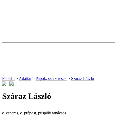
Főoldal
>
Adattár
>
Papok, szerzetesek
>
Száraz László
Száraz László
c. esperes, c. prépost, püspöki tanácsos