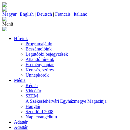
Magyar
|
English
|
Deutsch
|
Francais
|
Italiano
Menü
Híreink
Programajánló
Beszámolóink
Legutóbbi bejegyzések
Állandó híreink
Eseménynaptár
Keresés, szűrés
Ünnepkörök
Média
Képtár
Videótár
SZEM
A Székesfehérvári Egyházmegye Magazinja
Hangtár
Szentföld 2008
Napi evangélium
Adattár
Adattár