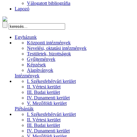
Válogatott bibliográfia
Lapozó
Egyházunk
Központi intézmények
Nevelési, oktatási intézmények
Testületek, bizottságok
Gyűjtemények
Képzések
Alapítványok
Intézmények
I. Székesfehérvári kerület
II. Vértesi kerület
III. Budai kerület
IV. Dunamenti kerület
V. Mezőföldi kerület
Plébániák
I. Székesfehérvári kerület
II. Vértesi kerület
III. Budai kerület
IV. Dunamenti kerület
V. Mezőföldi kerület