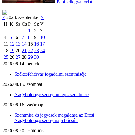
Papi lelkigyakorlat
<
2023. szeptember
>
H
K
Sz
Cs
P
Sz
V
1
2
3
4
5
6
7
8
9
10
11
12
13
14
15
16
17
18
19
20
21
22
23
24
25
26
27
28
29
30
2026.08.14. péntek
Székesfehérvár fogadalmi szentmiséje
2026.08.15. szombat
Nagyboldogasszony ünnep - szentmise
2026.08.16. vasárnap
Szentmise és jegyesek megáldása az Ercsi
Nagyboldogasszony-napi búcsún
2026.08.20. csütörtök