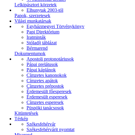
Lelkipásztori körzetek
Elhunytak 2003-tól
Papok, szerzetesek
Világi munkatársak
Egyházmegyei Törvénykönyv
Papi Direktórium
Iratminták
Stóladíj táblázat
Bérmarend
Dokumentumok
Apostoli protonotáriusok
Pápai prelátusok
Pápai káplánok
Címzetes kanonokok
Címzetes apátok
Címzetes prépostok
Érdemesült főesperesek
Érdemesült esperesek
Címzetes esperesek
Püspöki tanácsosok
Kitüntetések
Térkép
Székesfehérvár
Székesfehérvárit nyomtat
Miserend