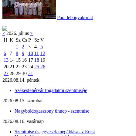
Papi lelkigyakorlat
<
2026. július
>
H
K
Sz
Cs
P
Sz
V
1
2
3
4
5
6
7
8
9
10
11
12
13
14
15
16
17
18
19
20
21
22
23
24
25
26
27
28
29
30
31
2026.08.14. péntek
Székesfehérvár fogadalmi szentmiséje
2026.08.15. szombat
Nagyboldogasszony ünnep - szentmise
2026.08.16. vasárnap
Szentmise és jegyesek megáldása az Ercsi