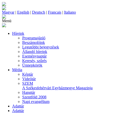
Magyar
|
English
|
Deutsch
|
Francais
|
Italiano
Menü
Híreink
Programajánló
Beszámolóink
Legutóbbi bejegyzések
Állandó híreink
Eseménynaptár
Keresés, szűrés
Ünnepkörök
Média
Képtár
Videótár
SZEM
A Székesfehérvári Egyházmegye Magazinja
Hangtár
Szentföld 2008
Napi evangélium
Adattár
Adattár