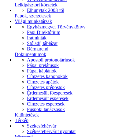
Lelkipásztori körzetek
Elhunytak 2003-tól
Papok, szerzetesek
Világi munkatársak
Egyházmegyei Törvénykönyv
Papi Direktórium
Iratminták
Stóladíj táblázat
Bérmarend
Dokumentumok
Apostoli protonotáriusok
Pápai prelátusok
Pápai káplánok
Címzetes kanonokok
Címzetes apátok
Címzetes prépostok
Érdemesült főesperesek
Érdemesült esperesek
Címzetes esperesek
Püspöki tanácsosok
Kitüntetések
Térkép
Székesfehérvár
Székesfehérvárit nyomtat
Miserend