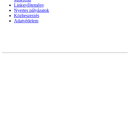
Linkgyűjtemény
Nyertes pályázatok
Közbeszerzés
Adatvédelem