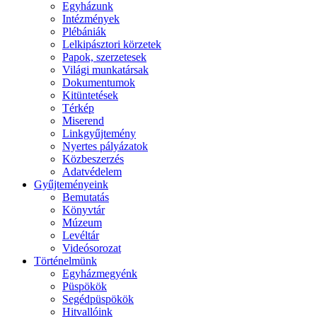
Egyházunk
Intézmények
Plébániák
Lelkipásztori körzetek
Papok, szerzetesek
Világi munkatársak
Dokumentumok
Kitüntetések
Térkép
Miserend
Linkgyűjtemény
Nyertes pályázatok
Közbeszerzés
Adatvédelem
Gyűjteményeink
Bemutatás
Könyvtár
Múzeum
Levéltár
Videósorozat
Történelmünk
Egyházmegyénk
Püspökök
Segédpüspökök
Hitvallóink