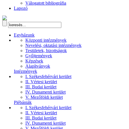
Válogatott bibliográfia
Lapozó
Egyházunk
Központi intézmények
Nevelési, oktatási intézmények
Testületek, bizottságok
Gyűjtemények
Képzések
Alapítványok
Intézmények
I. Székesfehérvári kerület
II. Vértesi kerület
III. Budai kerület
IV. Dunamenti kerület
V. Mezőföldi kerület
Plébániák
I. Székesfehérvári kerület
II. Vértesi kerület
III. Budai kerület
IV. Dunamenti kerület
V. Mezőföldi kerület