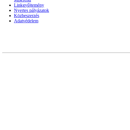
Linkgyűjtemény
Nyertes pályázatok
Közbeszerzés
Adatvédelem