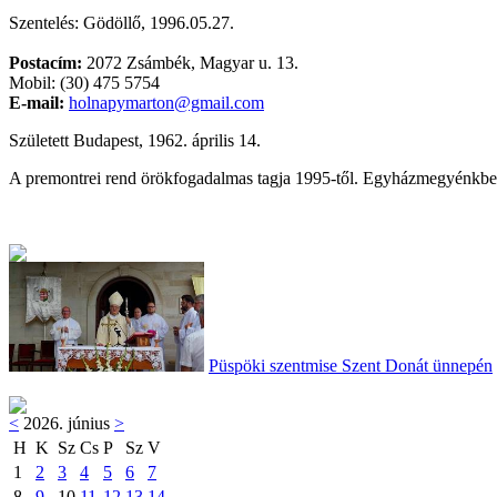
Szentelés: Gödöllő, 1996.05.27.
Postacím:
2072 Zsámbék, Magyar u. 13.
Mobil: (30) 475 5754
E-mail:
holnapymarton@gmail.com
Született Budapest, 1962. április 14.
A premontrei rend örökfogadalmas tagja 1995-től. Egyházmegyénkben
Püspöki szentmise Szent Donát ünnepén
<
2026. június
>
H
K
Sz
Cs
P
Sz
V
1
2
3
4
5
6
7
8
9
10
11
12
13
14