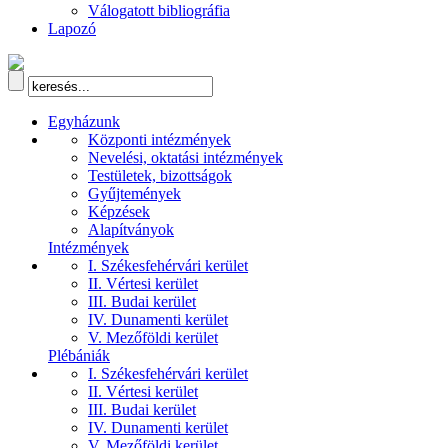
Válogatott bibliográfia
Lapozó
Egyházunk
Központi intézmények
Nevelési, oktatási intézmények
Testületek, bizottságok
Gyűjtemények
Képzések
Alapítványok
Intézmények
I. Székesfehérvári kerület
II. Vértesi kerület
III. Budai kerület
IV. Dunamenti kerület
V. Mezőföldi kerület
Plébániák
I. Székesfehérvári kerület
II. Vértesi kerület
III. Budai kerület
IV. Dunamenti kerület
V. Mezőföldi kerület