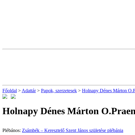
Főoldal
>
Adattár
>
Papok, szerzetesek
>
Holnapy Dénes Márton O.
Holnapy Dénes Márton O.Prae
Plébános:
Zsámbék – Keresztelő Szent János születése plébánia