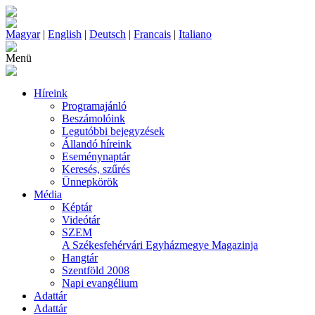
Magyar
|
English
|
Deutsch
|
Francais
|
Italiano
Menü
Híreink
Programajánló
Beszámolóink
Legutóbbi bejegyzések
Állandó híreink
Eseménynaptár
Keresés, szűrés
Ünnepkörök
Média
Képtár
Videótár
SZEM
A Székesfehérvári Egyházmegye Magazinja
Hangtár
Szentföld 2008
Napi evangélium
Adattár
Adattár