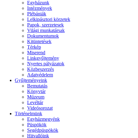
Egyházunk
Intézmények
Plébániák
Lelkipásztori körzetek
Papok, szerzetesek
Világi munkatársak
Dokumentumok
Kitüntetések
Térkép
Miserend
Linkgyűjtemény
Nyertes pályázatok
Közbeszerzés
Adatvédelem
Gyűjteményeink
Bemutatás
Könyvtár
Múzeum
Levéltár
Videósorozat
Történelmünk
Egyházmegyénk
Püspökök
Segédpüspökök
Hitvallóink