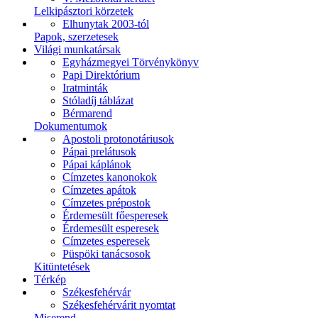
Lelkipásztori körzetek
Elhunytak 2003-tól
Papok, szerzetesek
Világi munkatársak
Egyházmegyei Törvénykönyv
Papi Direktórium
Iratminták
Stóladíj táblázat
Bérmarend
Dokumentumok
Apostoli protonotáriusok
Pápai prelátusok
Pápai káplánok
Címzetes kanonokok
Címzetes apátok
Címzetes prépostok
Érdemesült főesperesek
Érdemesült esperesek
Címzetes esperesek
Püspöki tanácsosok
Kitüntetések
Térkép
Székesfehérvár
Székesfehérvárit nyomtat
Miserend