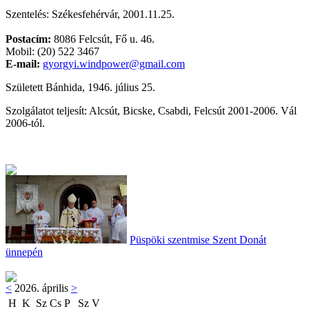
Szentelés: Székesfehérvár, 2001.11.25.
Postacím:
8086 Felcsút, Fő u. 46.
Mobil: (20) 522 3467
E-mail:
gyorgyi.windpower@gmail.com
Született Bánhida, 1946. július 25.
Szolgálatot teljesít: Alcsút, Bicske, Csabdi, Felcsút 2001-2006. Vál
2006-tól.
Püspöki szentmise Szent Donát
ünnepén
<
2026. április
>
H
K
Sz
Cs
P
Sz
V