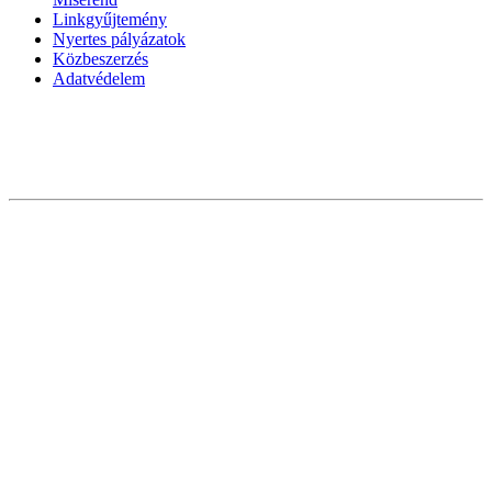
Linkgyűjtemény
Nyertes pályázatok
Közbeszerzés
Adatvédelem