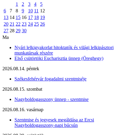
1
2
3
4
5
6
7
8
9
10
11
12
13
14
15
16
17
18
19
20
21
22
23
24
25
26
27
28
29
30
Ma
Nyári lelkigyakorlat hitoktatók és világi lelkipásztori
munkatársak részére
Első csütörtöki Eucharisztia ünnep (Öreghegy)
2026.08.14. péntek
Székesfehérvár fogadalmi szentmiséje
2026.08.15. szombat
Nagyboldogasszony ünnep - szentmise
2026.08.16. vasárnap
Szentmise és jegyesek megáldása az Ercsi
Nagyboldogasszony-napi búcsún