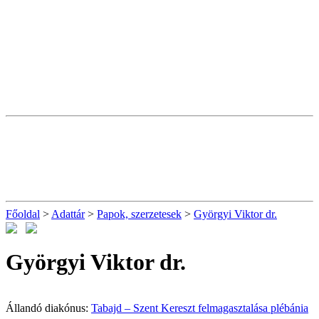
Főoldal
>
Adattár
>
Papok, szerzetesek
>
Györgyi Viktor dr.
Györgyi Viktor dr.
Állandó diakónus:
Tabajd – Szent Kereszt felmagasztalása plébánia