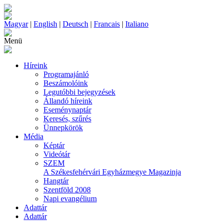
Magyar
|
English
|
Deutsch
|
Francais
|
Italiano
Menü
Híreink
Programajánló
Beszámolóink
Legutóbbi bejegyzések
Állandó híreink
Eseménynaptár
Keresés, szűrés
Ünnepkörök
Média
Képtár
Videótár
SZEM
A Székesfehérvári Egyházmegye Magazinja
Hangtár
Szentföld 2008
Napi evangélium
Adattár
Adattár