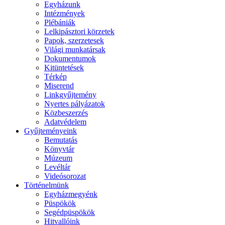
Egyházunk
Intézmények
Plébániák
Lelkipásztori körzetek
Papok, szerzetesek
Világi munkatársak
Dokumentumok
Kitüntetések
Térkép
Miserend
Linkgyűjtemény
Nyertes pályázatok
Közbeszerzés
Adatvédelem
Gyűjteményeink
Bemutatás
Könyvtár
Múzeum
Levéltár
Videósorozat
Történelmünk
Egyházmegyénk
Püspökök
Segédpüspökök
Hitvallóink