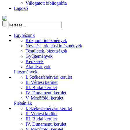
Válogatott bibliográfia
Lapozó
Egyházunk
Központi intézmények
Nevelési, oktatási intézmények
Testületek, bizottságok
Gyűjtemények
Képzések
Alapítványok
Intézmények
I. Székesfehérvári kerület
II. Vértesi kerület
III. Budai kerület
IV. Dunamenti kerület
V. Mezőföldi kerület
Plébániák
I. Székesfehérvári kerület
II. Vértesi kerület
III. Budai kerület
IV. Dunamenti kerület
V. Mezőföldi kerület