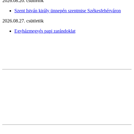
2026.08.20. csütörtök
Szent István király ünnepén szentmise Székesfehérváron
2026.08.27. csütörtök
Egyházmegyés papi zarándoklat