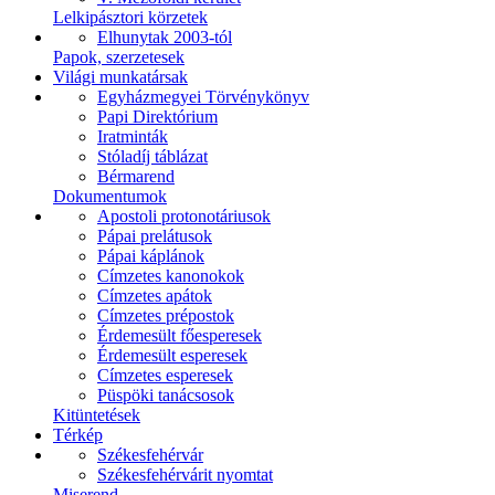
Lelkipásztori körzetek
Elhunytak 2003-tól
Papok, szerzetesek
Világi munkatársak
Egyházmegyei Törvénykönyv
Papi Direktórium
Iratminták
Stóladíj táblázat
Bérmarend
Dokumentumok
Apostoli protonotáriusok
Pápai prelátusok
Pápai káplánok
Címzetes kanonokok
Címzetes apátok
Címzetes prépostok
Érdemesült főesperesek
Érdemesült esperesek
Címzetes esperesek
Püspöki tanácsosok
Kitüntetések
Térkép
Székesfehérvár
Székesfehérvárit nyomtat
Miserend