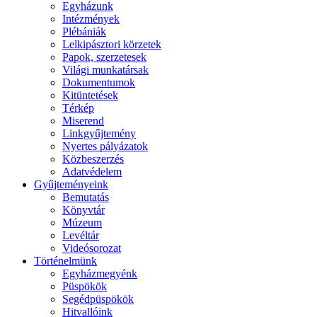
Egyházunk
Intézmények
Plébániák
Lelkipásztori körzetek
Papok, szerzetesek
Világi munkatársak
Dokumentumok
Kitüntetések
Térkép
Miserend
Linkgyűjtemény
Nyertes pályázatok
Közbeszerzés
Adatvédelem
Gyűjteményeink
Bemutatás
Könyvtár
Múzeum
Levéltár
Videósorozat
Történelmünk
Egyházmegyénk
Püspökök
Segédpüspökök
Hitvallóink