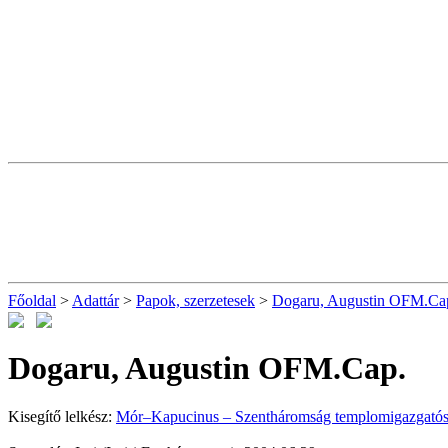
Főoldal
>
Adattár
>
Papok, szerzetesek
>
Dogaru, Augustin OFM.Ca
Dogaru, Augustin OFM.Cap.
Kisegítő lelkész:
Mór–Kapucinus – Szentháromság templomigazgató