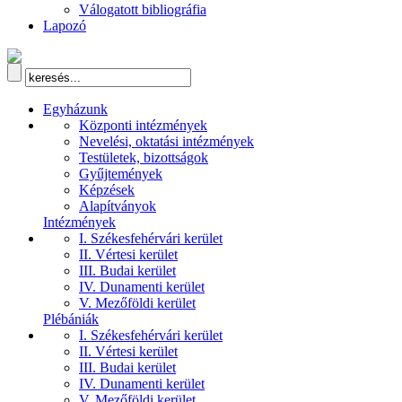
Válogatott bibliográfia
Lapozó
Egyházunk
Központi intézmények
Nevelési, oktatási intézmények
Testületek, bizottságok
Gyűjtemények
Képzések
Alapítványok
Intézmények
I. Székesfehérvári kerület
II. Vértesi kerület
III. Budai kerület
IV. Dunamenti kerület
V. Mezőföldi kerület
Plébániák
I. Székesfehérvári kerület
II. Vértesi kerület
III. Budai kerület
IV. Dunamenti kerület
V. Mezőföldi kerület