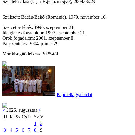
Szentelés: Iași (Iași-i Egyházmegye), 2004.06.29.
Született: Bacău/Bákó (Románia), 1970. november 10.
Szerzetbe lépés: 1996. szeptember 21.
Ideiglenes fogadalom: 1997. szeptember 21.
Örök fogadalom: 2001. szeptember 8.
Papszentelés: 2004. június 29.
Mór kisegítő lelkész 2025-től.
Papi lelkigyakorlat
<
2026. augusztus
>
H
K
Sz
Cs
P
Sz
V
1
2
3
4
5
6
7
8
9