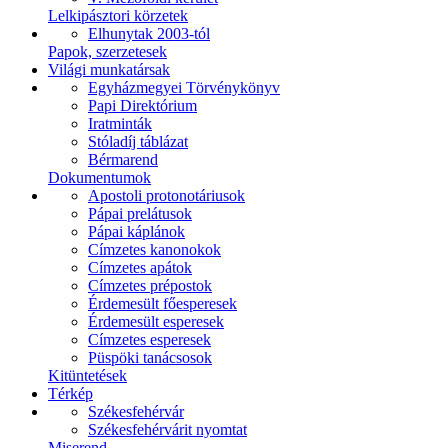
Lelkipásztori körzetek
Elhunytak 2003-tól
Papok, szerzetesek
Világi munkatársak
Egyházmegyei Törvénykönyv
Papi Direktórium
Iratminták
Stóladíj táblázat
Bérmarend
Dokumentumok
Apostoli protonotáriusok
Pápai prelátusok
Pápai káplánok
Címzetes kanonokok
Címzetes apátok
Címzetes prépostok
Érdemesült főesperesek
Érdemesült esperesek
Címzetes esperesek
Püspöki tanácsosok
Kitüntetések
Térkép
Székesfehérvár
Székesfehérvárit nyomtat
Miserend