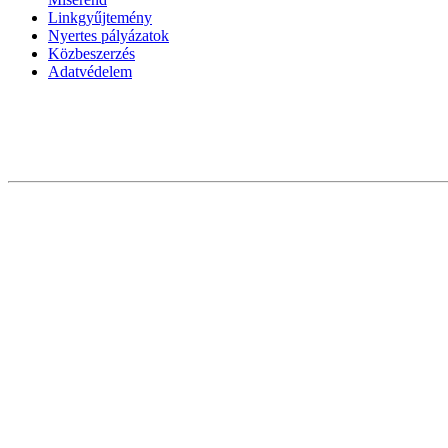
Linkgyűjtemény
Nyertes pályázatok
Közbeszerzés
Adatvédelem