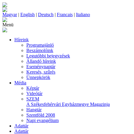
Magyar
|
English
|
Deutsch
|
Francais
|
Italiano
Menü
Híreink
Programajánló
Beszámolóink
Legutóbbi bejegyzések
Állandó híreink
Eseménynaptár
Keresés, szűrés
Ünnepkörök
Média
Képtár
Videótár
SZEM
A Székesfehérvári Egyházmegye Magazinja
Hangtár
Szentföld 2008
Napi evangélium
Adattár
Adattár