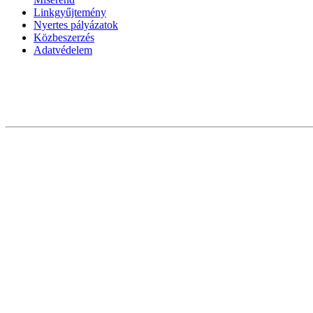
Linkgyűjtemény
Nyertes pályázatok
Közbeszerzés
Adatvédelem