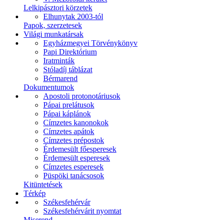
Lelkipásztori körzetek
Elhunytak 2003-tól
Papok, szerzetesek
Világi munkatársak
Egyházmegyei Törvénykönyv
Papi Direktórium
Iratminták
Stóladíj táblázat
Bérmarend
Dokumentumok
Apostoli protonotáriusok
Pápai prelátusok
Pápai káplánok
Címzetes kanonokok
Címzetes apátok
Címzetes prépostok
Érdemesült főesperesek
Érdemesült esperesek
Címzetes esperesek
Püspöki tanácsosok
Kitüntetések
Térkép
Székesfehérvár
Székesfehérvárit nyomtat
Miserend