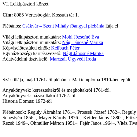
VI. Lelkipásztori körzet
Cím:
8085 Vértesboglár, Kossuth tér 1.
Plébános:
Csákvár – Szent Mihály főangyal plébánia
látja el
Világi lelkipásztori munkatárs:
Mohl Józsefné Éva
Világi lelkipásztori munkatárs:
Nágl Jánosné Marika
Képviselőtestületi elnök:
Keilbach Péter
Egyházközségi karitászvezető:
Nágl Jánosné Marika
Adatvédelmi tisztviselő:
Marczali Ügyvédi Iroda
Szár filiája, majd 1761-tõl plébánia. Mai temploma 1810-ben épült.
Anyakönyvek: kereszteltekrõl és megholtakról 1761-tõl,
Anyakönyvek: házasultakról 1762-tõl
Historia Domus: 1972-tõl
Plébánosok: Reguly Ábrahám 1761–, Prossek József 1762–, Reguly 
Sebestyén 1856–, Mayer Károly 1876–, Keifler János 1880–, Frit
Rezsõ 1949–, Ohmüller Márton 1951–, Fejér János 1964–, Vitéz Tiva