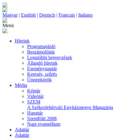
Magyar
|
English
|
Deutsch
|
Francais
|
Italiano
Menü
Híreink
Programajánló
Beszámolóink
Legutóbbi bejegyzések
Állandó híreink
Eseménynaptár
Keresés, szűrés
Ünnepkörök
Média
Képtár
Videótár
SZEM
A Székesfehérvári Egyházmegye Magazinja
Hangtár
Szentföld 2008
Napi evangélium
Adattár
Adattár