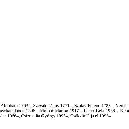
Ábrahám 1763–, Szevald János 1771–, Szalay Ferenc 1783–, Németh S
zenschaft János 1896–, Molnár Márton 1917–, Fehér Béla 1936–, Kem
dar 1966–, Csizmadia György 1993–, Csákvár látja el 1993–