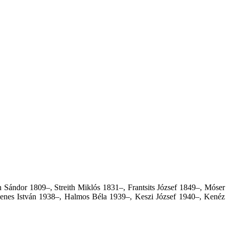
ándor 1809–, Streith Miklós 1831–, Frantsits József 1849–, Móser
enes István 1938–, Halmos Béla 1939–, Keszi József 1940–, Kenéz