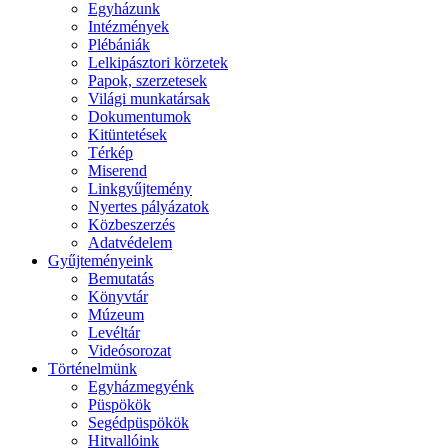
Egyházunk
Intézmények
Plébániák
Lelkipásztori körzetek
Papok, szerzetesek
Világi munkatársak
Dokumentumok
Kitüntetések
Térkép
Miserend
Linkgyűjtemény
Nyertes pályázatok
Közbeszerzés
Adatvédelem
Gyűjteményeink
Bemutatás
Könyvtár
Múzeum
Levéltár
Videósorozat
Történelmünk
Egyházmegyénk
Püspökök
Segédpüspökök
Hitvallóink