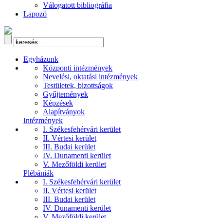
Válogatott bibliográfia
Lapozó
Egyházunk
Központi intézmények
Nevelési, oktatási intézmények
Testületek, bizottságok
Gyűjtemények
Képzések
Alapítványok
Intézmények
I. Székesfehérvári kerület
II. Vértesi kerület
III. Budai kerület
IV. Dunamenti kerület
V. Mezőföldi kerület
Plébániák
I. Székesfehérvári kerület
II. Vértesi kerület
III. Budai kerület
IV. Dunamenti kerület
V. Mezőföldi kerület