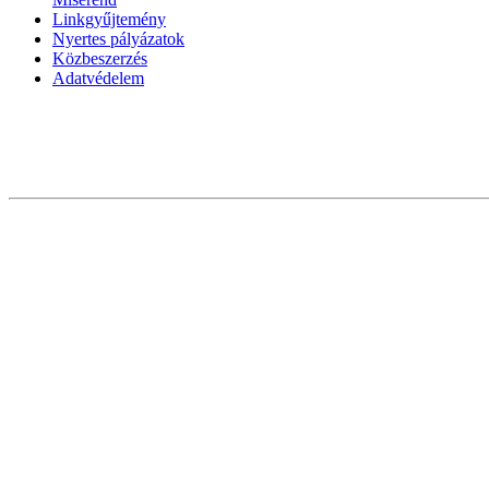
Linkgyűjtemény
Nyertes pályázatok
Közbeszerzés
Adatvédelem