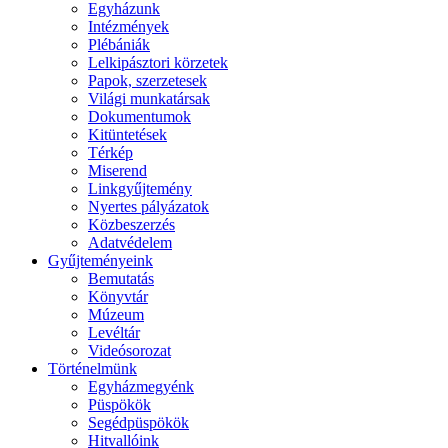
Egyházunk
Intézmények
Plébániák
Lelkipásztori körzetek
Papok, szerzetesek
Világi munkatársak
Dokumentumok
Kitüntetések
Térkép
Miserend
Linkgyűjtemény
Nyertes pályázatok
Közbeszerzés
Adatvédelem
Gyűjteményeink
Bemutatás
Könyvtár
Múzeum
Levéltár
Videósorozat
Történelmünk
Egyházmegyénk
Püspökök
Segédpüspökök
Hitvallóink