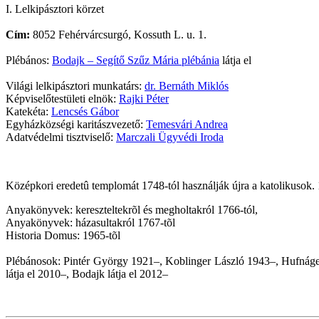
I. Lelkipásztori körzet
Cím:
8052 Fehérvárcsurgó, Kossuth L. u. 1.
Plébános:
Bodajk – Segítő Szűz Mária plébánia
látja el
Világi lelkipásztori munkatárs:
dr. Bernáth Miklós
Képviselőtestületi elnök:
Rajki Péter
Katekéta:
Lencsés Gábor
Egyházközségi karitászvezető:
Temesvári Andrea
Adatvédelmi tisztviselő:
Marczali Ügyvédi Iroda
Középkori eredetû templomát 1748-tól használják újra a katolikusok. 1
Anyakönyvek: kereszteltekrõl és megholtakról 1766-tól,
Anyakönyvek: házasultakról 1767-tõl
Historia Domus: 1965-tõl
Plébánosok: Pintér György 1921–, Koblinger László 1943–, Hufnáge
látja el 2010–, Bodajk látja el 2012–