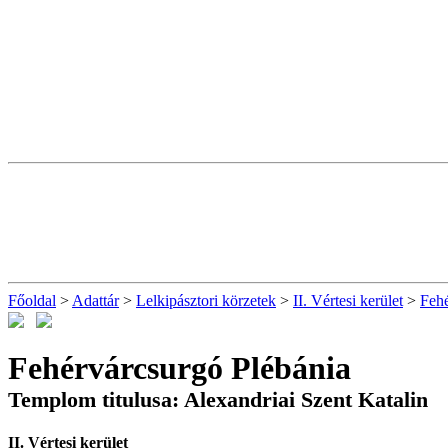
Főoldal
>
Adattár
>
Lelkipásztori körzetek
>
II. Vértesi kerület
>
Fehé
Fehérvárcsurgó Plébánia
Templom titulusa: Alexandriai Szent Katalin
II. Vértesi kerület