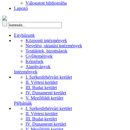
Válogatott bibliográfia
Lapozó
Egyházunk
Központi intézmények
Nevelési, oktatási intézmények
Testületek, bizottságok
Gyűjtemények
Képzések
Alapítványok
Intézmények
I. Székesfehérvári kerület
II. Vértesi kerület
III. Budai kerület
IV. Dunamenti kerület
V. Mezőföldi kerület
Plébániák
I. Székesfehérvári kerület
II. Vértesi kerület
III. Budai kerület
IV. Dunamenti kerület
V. Mezőföldi kerület