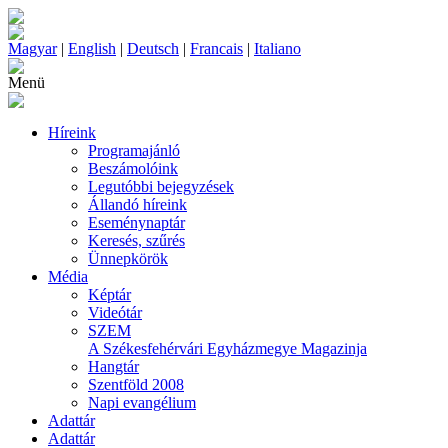
Magyar
|
English
|
Deutsch
|
Francais
|
Italiano
Menü
Híreink
Programajánló
Beszámolóink
Legutóbbi bejegyzések
Állandó híreink
Eseménynaptár
Keresés, szűrés
Ünnepkörök
Média
Képtár
Videótár
SZEM
A Székesfehérvári Egyházmegye Magazinja
Hangtár
Szentföld 2008
Napi evangélium
Adattár
Adattár