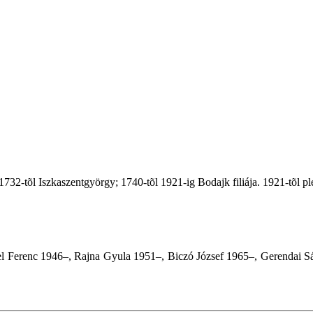
732-tõl Iszkaszentgyörgy; 1740-tõl 1921-ig Bodajk filiája. 1921-tõl pl
l Ferenc 1946–, Rajna Gyula 1951–, Biczó József 1965–, Gerendai Sá