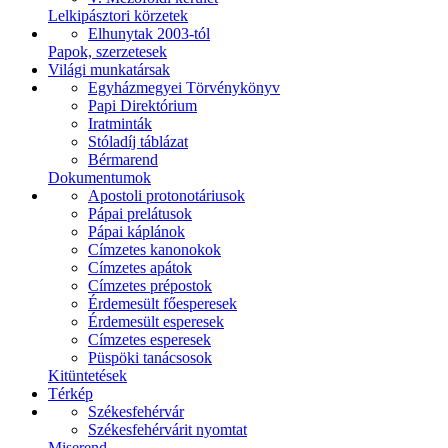
Lelkipásztori körzetek
Elhunytak 2003-tól
Papok, szerzetesek
Világi munkatársak
Egyházmegyei Törvénykönyv
Papi Direktórium
Iratminták
Stóladíj táblázat
Bérmarend
Dokumentumok
Apostoli protonotáriusok
Pápai prelátusok
Pápai káplánok
Címzetes kanonokok
Címzetes apátok
Címzetes prépostok
Érdemesült főesperesek
Érdemesült esperesek
Címzetes esperesek
Püspöki tanácsosok
Kitüntetések
Térkép
Székesfehérvár
Székesfehérvárit nyomtat
Miserend