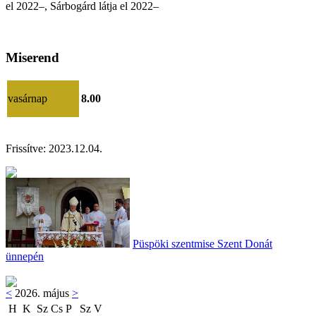
el
2022–
,
Sárbogárd látja el 2022–
Miserend
vasárnap
8.00
Frissítve:
2023.12.04.
Püspöki szentmise Szent Donát
ünnepén
<
2026. május
>
H
K
Sz
Cs
P
Sz
V