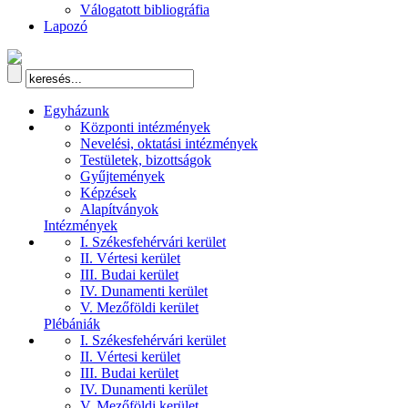
Válogatott bibliográfia
Lapozó
Egyházunk
Központi intézmények
Nevelési, oktatási intézmények
Testületek, bizottságok
Gyűjtemények
Képzések
Alapítványok
Intézmények
I. Székesfehérvári kerület
II. Vértesi kerület
III. Budai kerület
IV. Dunamenti kerület
V. Mezőföldi kerület
Plébániák
I. Székesfehérvári kerület
II. Vértesi kerület
III. Budai kerület
IV. Dunamenti kerület
V. Mezőföldi kerület