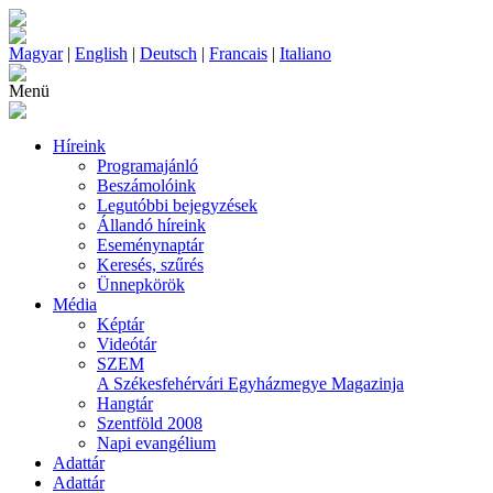
Magyar
|
English
|
Deutsch
|
Francais
|
Italiano
Menü
Híreink
Programajánló
Beszámolóink
Legutóbbi bejegyzések
Állandó híreink
Eseménynaptár
Keresés, szűrés
Ünnepkörök
Média
Képtár
Videótár
SZEM
A Székesfehérvári Egyházmegye Magazinja
Hangtár
Szentföld 2008
Napi evangélium
Adattár
Adattár