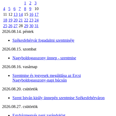
1
2
3
4
5
6
7
8
9
10
11
12
13
14
15
16
17
18
19
20
21
22
23
24
25
26
27
28
29
30
31
2026.08.14. péntek
Székesfehérvár fogadalmi szentmiséje
2026.08.15. szombat
Nagyboldogasszony ünnep - szentmise
2026.08.16. vasárnap
Szentmise és jegyesek megáldása az Ercsi
Nagyboldogasszony-napi búcsún
2026.08.20. csütörtök
Szent István király ünnepén szentmise Székesfehérváron
2026.08.27. csütörtök
Egyházmegyés papi zarándoklat