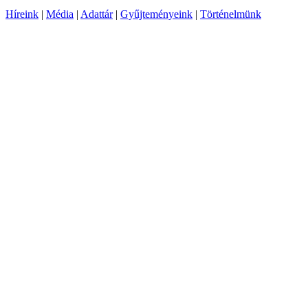
Híreink
|
Média
|
Adattár
|
Gyűjteményeink
|
Történelmünk