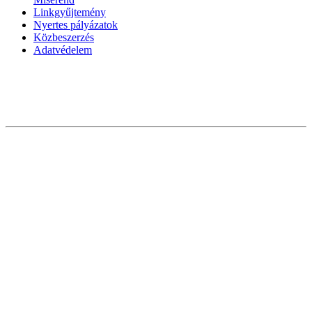
Linkgyűjtemény
Nyertes pályázatok
Közbeszerzés
Adatvédelem