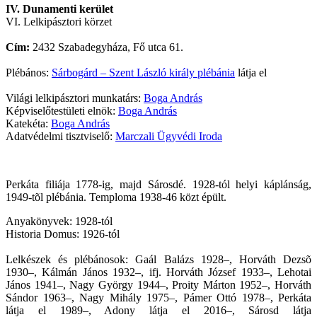
IV. Dunamenti kerület
VI. Lelkipásztori körzet
Cím:
2432 Szabadegyháza, Fő utca 61.
Plébános:
Sárbogárd – Szent László király plébánia
látja el
Világi lelkipásztori munkatárs:
Boga András
Képviselőtestületi elnök:
Boga András
Katekéta:
Boga András
Adatvédelmi tisztviselő:
Marczali Ügyvédi Iroda
Perkáta filiája 1778-ig, majd Sárosdé. 1928-tól helyi káplánság,
1949-tõl plébánia. Temploma 1938-46 közt épült.
Anyakönyvek: 1928-tól
Historia Domus: 1926-tól
Lelkészek és plébánosok: Gaál Balázs 1928–, Horváth Dezsõ
1930–, Kálmán János 1932–, ifj. Horváth József 1933–, Lehotai
János 1941–, Nagy György 1944–, Proity Márton 1952–, Horváth
Sándor 1963–, Nagy Mihály 1975–, Pámer Ottó 1978–, Perkáta
látja el 1989–, Adony látja el 2016
–, Sárosd látja