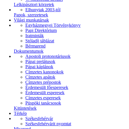
Lelkipásztori körzetek
Elhunytak 2003-tól
Papok, szerzetesek
Világi munkatársak
Egyházmegyei Törvénykönyv
Papi Direktórium
Iratminták
Stóladíj táblázat
Bérmarend
Dokumentumok
Apostoli protonotáriusok
Pápai prelátusok
Pápai káplánok
Címzetes kanonokok
Címzetes apátok
Címzetes prépostok
Érdemesült főesperesek
Érdemesült esperesek
Címzetes esperesek
Püspöki tanácsosok
Kitüntetések
Térkép
Székesfehérvár
Székesfehérvárit nyomtat
Miserend