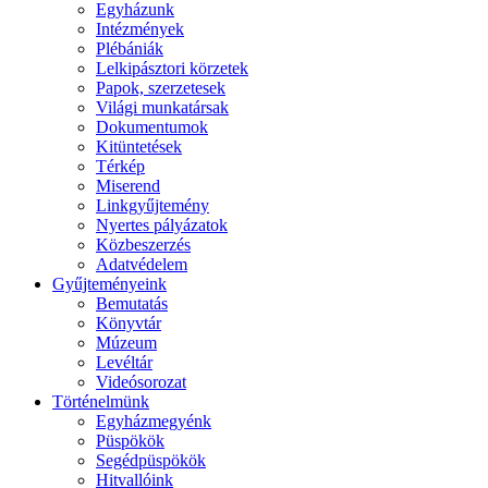
Egyházunk
Intézmények
Plébániák
Lelkipásztori körzetek
Papok, szerzetesek
Világi munkatársak
Dokumentumok
Kitüntetések
Térkép
Miserend
Linkgyűjtemény
Nyertes pályázatok
Közbeszerzés
Adatvédelem
Gyűjteményeink
Bemutatás
Könyvtár
Múzeum
Levéltár
Videósorozat
Történelmünk
Egyházmegyénk
Püspökök
Segédpüspökök
Hitvallóink