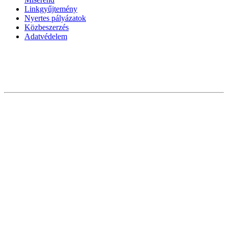
Linkgyűjtemény
Nyertes pályázatok
Közbeszerzés
Adatvédelem