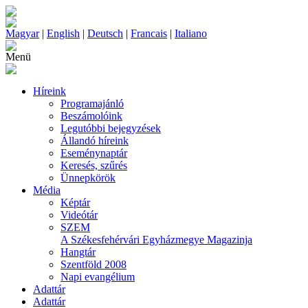
Magyar
|
English
|
Deutsch
|
Francais
|
Italiano
Menü
Híreink
Programajánló
Beszámolóink
Legutóbbi bejegyzések
Állandó híreink
Eseménynaptár
Keresés, szűrés
Ünnepkörök
Média
Képtár
Videótár
SZEM
A Székesfehérvári Egyházmegye Magazinja
Hangtár
Szentföld 2008
Napi evangélium
Adattár
Adattár