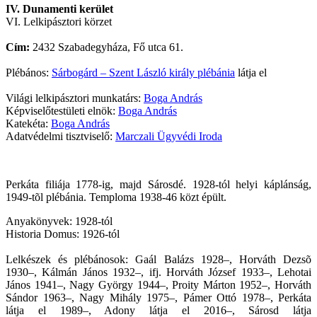
IV. Dunamenti kerület
VI. Lelkipásztori körzet
Cím:
2432 Szabadegyháza, Fő utca 61.
Plébános:
Sárbogárd – Szent László király plébánia
látja el
Világi lelkipásztori munkatárs:
Boga András
Képviselőtestületi elnök:
Boga András
Katekéta:
Boga András
Adatvédelmi tisztviselő:
Marczali Ügyvédi Iroda
Perkáta filiája 1778-ig, majd Sárosdé. 1928-tól helyi káplánság,
1949-tõl plébánia. Temploma 1938-46 közt épült.
Anyakönyvek: 1928-tól
Historia Domus: 1926-tól
Lelkészek és plébánosok: Gaál Balázs 1928–, Horváth Dezsõ
1930–, Kálmán János 1932–, ifj. Horváth József 1933–, Lehotai
János 1941–, Nagy György 1944–, Proity Márton 1952–, Horváth
Sándor 1963–, Nagy Mihály 1975–, Pámer Ottó 1978–, Perkáta
látja el 1989–, Adony látja el 2016
–, Sárosd látja