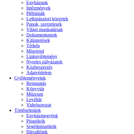
Egyházunk
Intézmények
Plébániák
Lelkipásztori körzetek
Papok, szerzetesek
Világi munkatársak
Dokumentumok
Kitüntetések
Térkép
Miserend
Linkgyűjtemény
Nyertes pályázatok
Közbeszerzés
Adatvédelem
Gyűjteményeink
Bemutatás
Könyvtár
Múzeum
Levéltár
Videósorozat
Történelmünk
Egyházmegyénk
Püspökök
Segédpüspökök
Hitvallóink