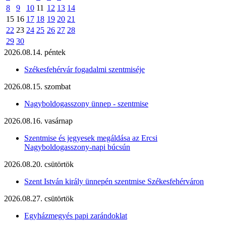
8
9
10
11
12
13
14
15
16
17
18
19
20
21
22
23
24
25
26
27
28
29
30
2026.08.14. péntek
Székesfehérvár fogadalmi szentmiséje
2026.08.15. szombat
Nagyboldogasszony ünnep - szentmise
2026.08.16. vasárnap
Szentmise és jegyesek megáldása az Ercsi
Nagyboldogasszony-napi búcsún
2026.08.20. csütörtök
Szent István király ünnepén szentmise Székesfehérváron
2026.08.27. csütörtök
Egyházmegyés papi zarándoklat