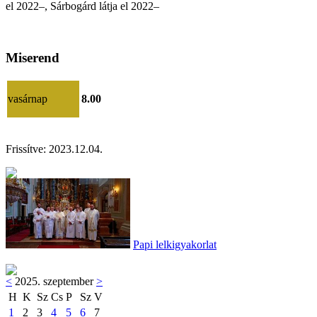
el
2022–
,
Sárbogárd látja el 2022–
Miserend
vasárnap
8.00
Frissítve:
2023.12.04.
Papi lelkigyakorlat
<
2025. szeptember
>
H
K
Sz
Cs
P
Sz
V
1
2
3
4
5
6
7