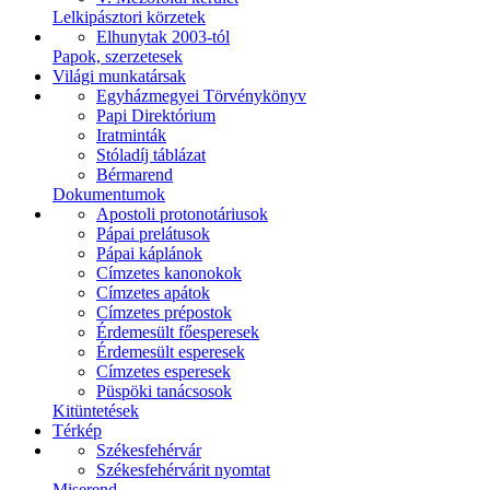
Lelkipásztori körzetek
Elhunytak 2003-tól
Papok, szerzetesek
Világi munkatársak
Egyházmegyei Törvénykönyv
Papi Direktórium
Iratminták
Stóladíj táblázat
Bérmarend
Dokumentumok
Apostoli protonotáriusok
Pápai prelátusok
Pápai káplánok
Címzetes kanonokok
Címzetes apátok
Címzetes prépostok
Érdemesült főesperesek
Érdemesült esperesek
Címzetes esperesek
Püspöki tanácsosok
Kitüntetések
Térkép
Székesfehérvár
Székesfehérvárit nyomtat
Miserend