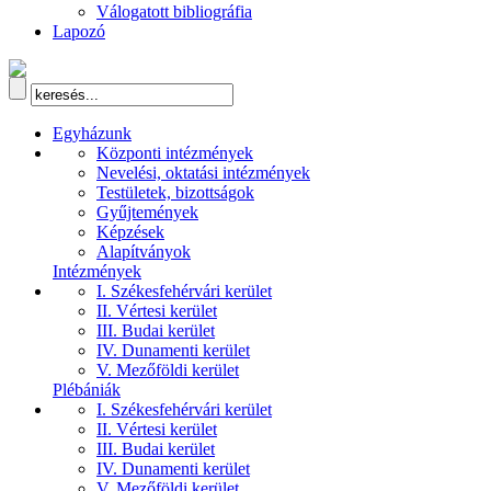
Válogatott bibliográfia
Lapozó
Egyházunk
Központi intézmények
Nevelési, oktatási intézmények
Testületek, bizottságok
Gyűjtemények
Képzések
Alapítványok
Intézmények
I. Székesfehérvári kerület
II. Vértesi kerület
III. Budai kerület
IV. Dunamenti kerület
V. Mezőföldi kerület
Plébániák
I. Székesfehérvári kerület
II. Vértesi kerület
III. Budai kerület
IV. Dunamenti kerület
V. Mezőföldi kerület