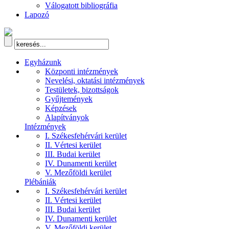
Válogatott bibliográfia
Lapozó
Egyházunk
Központi intézmények
Nevelési, oktatási intézmények
Testületek, bizottságok
Gyűjtemények
Képzések
Alapítványok
Intézmények
I. Székesfehérvári kerület
II. Vértesi kerület
III. Budai kerület
IV. Dunamenti kerület
V. Mezőföldi kerület
Plébániák
I. Székesfehérvári kerület
II. Vértesi kerület
III. Budai kerület
IV. Dunamenti kerület
V. Mezőföldi kerület