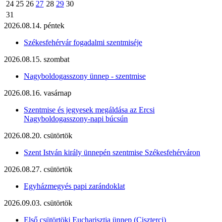
24
25
26
27
28
29
30
31
2026.08.14. péntek
Székesfehérvár fogadalmi szentmiséje
2026.08.15. szombat
Nagyboldogasszony ünnep - szentmise
2026.08.16. vasárnap
Szentmise és jegyesek megáldása az Ercsi
Nagyboldogasszony-napi búcsún
2026.08.20. csütörtök
Szent István király ünnepén szentmise Székesfehérváron
2026.08.27. csütörtök
Egyházmegyés papi zarándoklat
2026.09.03. csütörtök
Első csütörtöki Eucharisztia ünnep (Ciszterci)