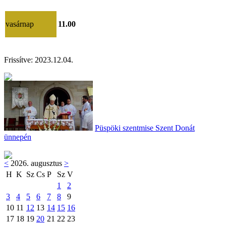
vasárnap
11.00
Frissítve:
2023.12.04.
Püspöki szentmise Szent Donát
ünnepén
<
2026. augusztus
>
H
K
Sz
Cs
P
Sz
V
1
2
3
4
5
6
7
8
9
10
11
12
13
14
15
16
17
18
19
20
21
22
23