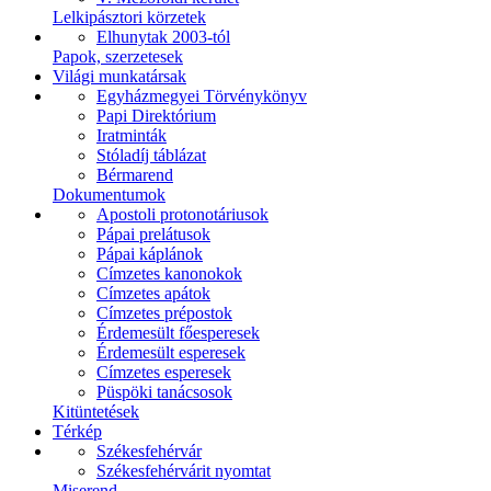
Lelkipásztori körzetek
Elhunytak 2003-tól
Papok, szerzetesek
Világi munkatársak
Egyházmegyei Törvénykönyv
Papi Direktórium
Iratminták
Stóladíj táblázat
Bérmarend
Dokumentumok
Apostoli protonotáriusok
Pápai prelátusok
Pápai káplánok
Címzetes kanonokok
Címzetes apátok
Címzetes prépostok
Érdemesült főesperesek
Érdemesült esperesek
Címzetes esperesek
Püspöki tanácsosok
Kitüntetések
Térkép
Székesfehérvár
Székesfehérvárit nyomtat
Miserend