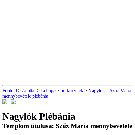
Főoldal
>
Adattár
>
Lelkipásztori körzetek
>
Nagylók – Szűz Mária
mennybevétele plébánia
Nagylók Plébánia
Templom titulusa: Szűz Mária mennybevétele