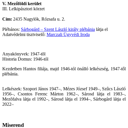
V. Mezőföldi kerület
III. Lelkipásztori körzet
Cím:
2435 Nagylók, Rózsafa u. 2.
Plébános:
Sárbogárd – Szent László király plébánia
látja el
Adatvédelmi tisztviselő:
Marczali Ügyvédi Iroda
Anyakönyvek: 1947-tõl
Historia Domus: 1946-tól
Kezdetben Hantos filiája, majd 1946-tól önálló lelkészség, 1947-től
plébánia.
Lelkészek: Szopori János 1947–, Mézes József 1949–, Szûcs László
1956–, Csontos Ferenc Márton 1962–, Sárosd látja el 1983–,
Mezõfalva látja el 1992–, Sárosd látja el 1994–,
Sárbogárd látja el
2022–
Miserend