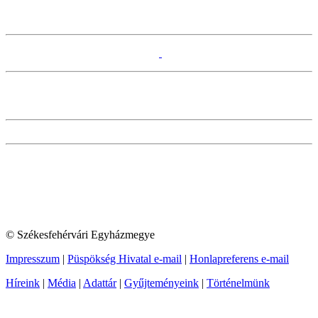
© Székesfehérvári Egyházmegye
Impresszum
|
Püspökség Hivatal e-mail
|
Honlapreferens e-mail
Híreink
|
Média
|
Adattár
|
Gyűjteményeink
|
Történelmünk