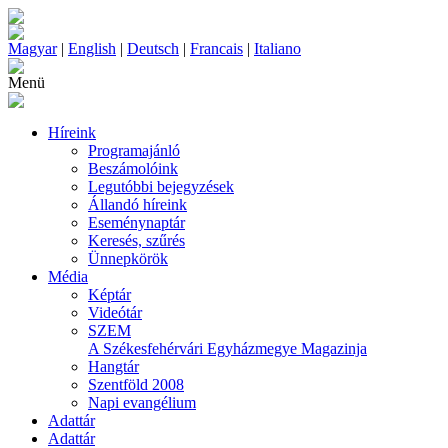
Magyar
|
English
|
Deutsch
|
Francais
|
Italiano
Menü
Híreink
Programajánló
Beszámolóink
Legutóbbi bejegyzések
Állandó híreink
Eseménynaptár
Keresés, szűrés
Ünnepkörök
Média
Képtár
Videótár
SZEM
A Székesfehérvári Egyházmegye Magazinja
Hangtár
Szentföld 2008
Napi evangélium
Adattár
Adattár