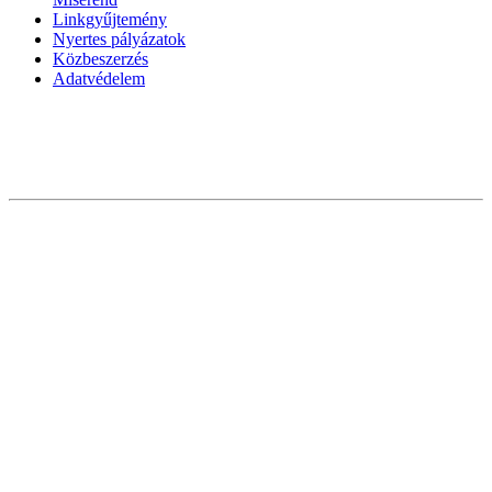
Linkgyűjtemény
Nyertes pályázatok
Közbeszerzés
Adatvédelem