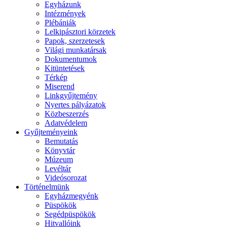
Egyházunk
Intézmények
Plébániák
Lelkipásztori körzetek
Papok, szerzetesek
Világi munkatársak
Dokumentumok
Kitüntetések
Térkép
Miserend
Linkgyűjtemény
Nyertes pályázatok
Közbeszerzés
Adatvédelem
Gyűjteményeink
Bemutatás
Könyvtár
Múzeum
Levéltár
Videósorozat
Történelmünk
Egyházmegyénk
Püspökök
Segédpüspökök
Hitvallóink