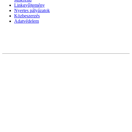
Linkgyűjtemény
Nyertes pályázatok
Közbeszerzés
Adatvédelem