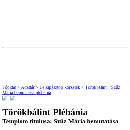
Főoldal
>
Adattár
>
Lelkipásztori körzetek
>
Törökbálint – Szűz
Mária bemutatása plébánia
Törökbálint Plébánia
Templom titulusa: Szűz Mária bemutatása