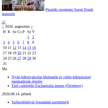
Püspöki szentmise Szent Donát
ünnepén
<
2026. augusztus
>
H
K
Sz
Cs
P
Sz
V
1
2
3
4
5
6
7
8
9
10
11
12
13
14
15
16
17
18
19
20
21
22
23
24
25
26
27
28
29
30
31
Ma
Nyári lelkigyakorlat hitoktatók és világi lelkipásztori
munkatársak részére
Első csütörtöki Eucharisztia ünnep (Öreghegy)
2026.08.14. péntek
Székesfehérvár fogadalmi szentmiséje