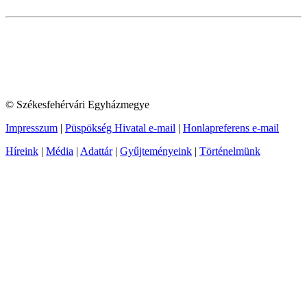
© Székesfehérvári Egyházmegye
Impresszum
|
Püspökség Hivatal e-mail
|
Honlapreferens e-mail
Híreink
|
Média
|
Adattár
|
Gyűjteményeink
|
Történelmünk