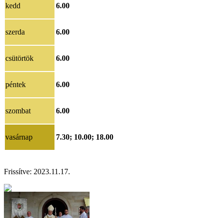
kedd
6.00
szerda
6.00
csütörtök
6.00
péntek
6.00
szombat
6.00
vasárnap
7.30; 10.00; 18.00
Frissítve: 202
3.11.17.