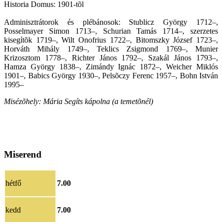
Historia Domus: 1901-tõl
Adminisztrátorok és plébánosok: Stublicz György 1712–,
Posselmayer Simon 1713–, Schurian Tamás 1714–, szerzetes
kisegítõk 1719–, Wilt Onofrius 1722–, Bitomszky József 1723–,
Horváth Mihály 1749–, Teklics Zsigmond 1769–, Munier
Krizosztom 1778–, Richter János 1792–, Szakál János 1793–,
Hamza György 1838–, Zimándy Ignác 1872–, Weicher Miklós
1901–, Babics György 1930–, Pelsõczy Ferenc 1957–, Bohn István
1995–
Misézõhely: Mária Segíts kápolna (a temetõnél)
Miserend
hétfő
7.00
kedd
7.00