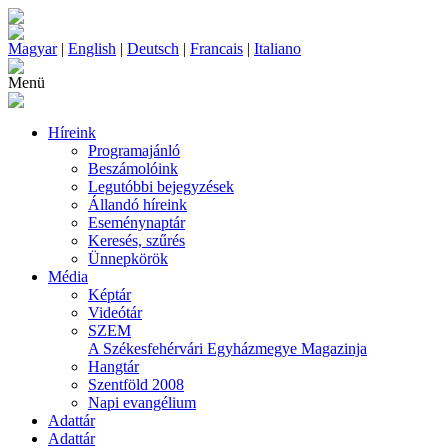
Magyar
|
English
|
Deutsch
|
Francais
|
Italiano
Menü
Híreink
Programajánló
Beszámolóink
Legutóbbi bejegyzések
Állandó híreink
Eseménynaptár
Keresés, szűrés
Ünnepkörök
Média
Képtár
Videótár
SZEM
A Székesfehérvári Egyházmegye Magazinja
Hangtár
Szentföld 2008
Napi evangélium
Adattár
Adattár