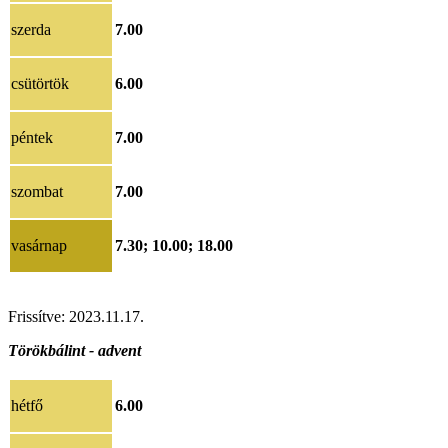
szerda
7.00
csütörtök
6.00
péntek
7.00
szombat
7.00
vasárnap
7.30; 10.00; 18.00
Frissítve: 2023.11.17.
Törökbálint - advent
hétfő
6.00