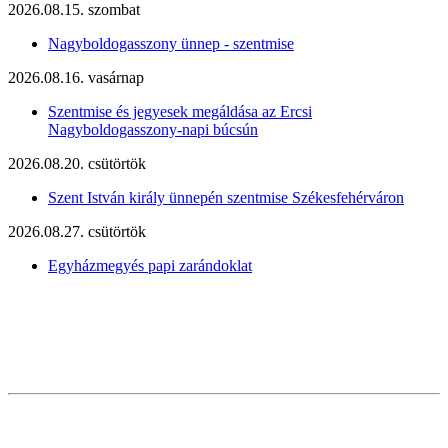
2026.08.15. szombat
Nagyboldogasszony ünnep - szentmise
2026.08.16. vasárnap
Szentmise és jegyesek megáldása az Ercsi
Nagyboldogasszony-napi búcsún
2026.08.20. csütörtök
Szent István király ünnepén szentmise Székesfehérváron
2026.08.27. csütörtök
Egyházmegyés papi zarándoklat