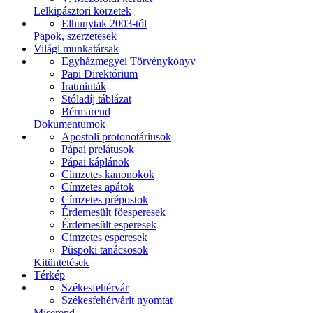
Lelkipásztori körzetek
Elhunytak 2003-tól
Papok, szerzetesek
Világi munkatársak
Egyházmegyei Törvénykönyv
Papi Direktórium
Iratminták
Stóladíj táblázat
Bérmarend
Dokumentumok
Apostoli protonotáriusok
Pápai prelátusok
Pápai káplánok
Címzetes kanonokok
Címzetes apátok
Címzetes prépostok
Érdemesült főesperesek
Érdemesült esperesek
Címzetes esperesek
Püspöki tanácsosok
Kitüntetések
Térkép
Székesfehérvár
Székesfehérvárit nyomtat
Miserend