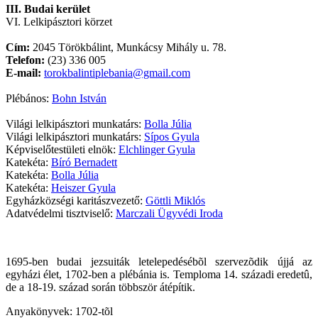
III. Budai kerület
VI. Lelkipásztori körzet
Cím:
2045 Törökbálint, Munkácsy Mihály u. 78.
Telefon:
(23) 336 005
E-mail:
torokbalintiplebania@gmail.com
Plébános:
Bohn István
Világi lelkipásztori munkatárs:
Bolla Júlia
Világi lelkipásztori munkatárs:
Sípos Gyula
Képviselőtestületi elnök:
Elchlinger Gyula
Katekéta:
Bíró Bernadett
Katekéta:
Bolla Júlia
Katekéta:
Heiszer Gyula
Egyházközségi karitászvezető:
Göttli Miklós
Adatvédelmi tisztviselő:
Marczali Ügyvédi Iroda
1695-ben budai jezsuiták letelepedésébõl szervezõdik újjá az
egyházi élet, 1702-ben a plébánia is. Temploma 14. századi eredetû,
de a 18-19. század során többször átépítik.
Anyakönyvek: 1702-tõl