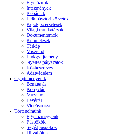
Egyházunk
Intézmények
Plébániák
Lelkipásztori körzetek
Papok, szerzetesek
Világi munkatársak
Dokumentumok
Kitüntetések
Térkép
Miserend
Linkgyűjtemény
Nyertes pályázatok
Közbeszerzés
Adatvédelem
Gyűjteményeink
Bemutatás
Könyvtár
Múzeum
Levéltár
Videósorozat
Történelmünk
Egyházmegyénk
Püspökök
Segédpüspökök
Hitvallóink