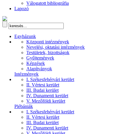
Válogatott bibliográfia
Lapozó
Egyházunk
Központi intézmények
Nevelési, oktatási intézmények
Testületek, bizottságok
Gyűjtemények
Képzések
Alapítványok
Intézmények
I. Székesfehérvári kerület
II. Vértesi kerület
III. Budai kerület
IV. Dunamenti kerület
V. Mezőföldi kerület
Plébániák
I. Székesfehérvári kerület
II. Vértesi kerület
III. Budai kerület
IV. Dunamenti kerület
V. Mezőföldi kerület