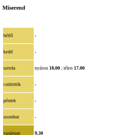
Miserend
hétfő
-
kedd
-
szerda
nyáron
18.00
; télen
17.00
csütörtök
-
péntek
-
szombat
-
vasárnap
9.30