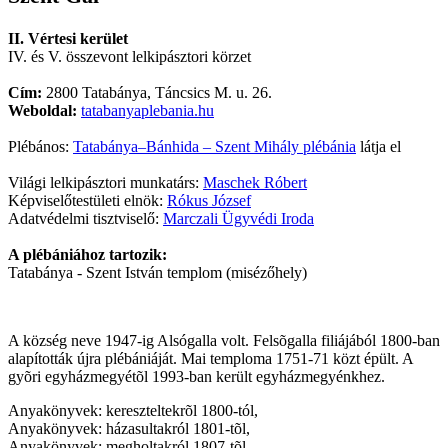
II. Vértesi kerület
IV. és V. összevont lelkipásztori körzet
Cím:
2800 Tatabánya, Táncsics M. u. 26.
Weboldal:
tatabanyaplebania.hu
Plébános:
Tatabánya–Bánhida – Szent Mihály plébánia
látja el
Világi lelkipásztori munkatárs:
Maschek Róbert
Képviselőtestületi elnök:
Rókus József
Adatvédelmi tisztviselő:
Marczali Ügyvédi Iroda
A plébániához tartozik:
Tatabánya - Szent István templom (misézőhely)
A község neve 1947-ig Alsógalla volt. Felsõgalla filiájából 1800-ban
alapították újra plébániáját. Mai temploma 1751-71 közt épült. A
gyõri egyházmegyétõl 1993-ban került egyházmegyénkhez.
Anyakönyvek: kereszteltekrõl 1800-tól,
Anyakönyvek: házasultakról 1801-tõl,
Anyakönyvek: megholtakról 1807-tõl