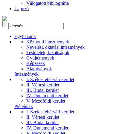
Válogatott bibliográfia
Lapozó
Egyházunk
Központi intézmények
Nevelési, oktatási intézmények
Testületek, bizottságok
Gyűjtemények
Képzések
Alapítványok
Intézmények
I. Székesfehérvári kerület
II. Vértesi kerület
III. Budai kerület
IV. Dunamenti kerület
V. Mezőföldi kerület
Plébániák
I. Székesfehérvári kerület
II. Vértesi kerület
III. Budai kerület
IV. Dunamenti kerület
V. Mezőföldi kerület