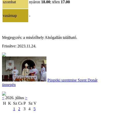
szombat
nyáron
18.00
; télen
17.00
vasárnap
-
Megjegyzés: a misézőhely Alsógallán található.
Frissítve: 2023.11.24.
Püspöki szentmise Szent Donát
ünnepén
<
2026. július
>
H
K
Sz
Cs
P
Sz
V
1
2
3
4
5