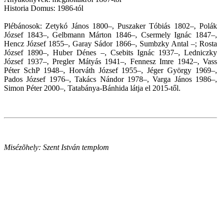
Historia Domus: 1986-tól
Plébánosok: Zetykó János 1800–, Puszaker Tóbiás 1802–, Polák
József 1843–, Gelbmann Márton 1846–, Csermely Ignác 1847–,
Hencz József 1855–, Garay Sádor 1866–, Sumbzky Antal –; Rosta
József 1890–, Huber Dénes –, Csebits Ignác 1937–, Ledniczky
József 1937–, Pregler Mátyás 1941–, Fennesz Imre 1942–, Vass
Péter SchP 1948–, Horváth József 1955–, Jéger György 1969–,
Pados József 1976–, Takács Nándor 1978–, Varga János 1986–,
Simon Péter 2000–, Tatabánya-Bánhida látja el 2015-től.
Misézõhely: Szent István templom