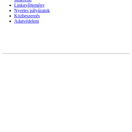
Linkgyűjtemény
Nyertes pályázatok
Közbeszerzés
Adatvédelem