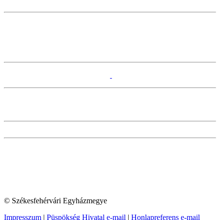
© Székesfehérvári Egyházmegye
Impresszum
|
Püspökség Hivatal e-mail
|
Honlapreferens e-mail