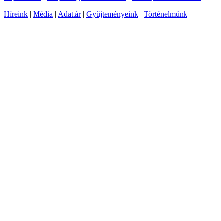
Híreink
|
Média
|
Adattár
|
Gyűjteményeink
|
Történelmünk