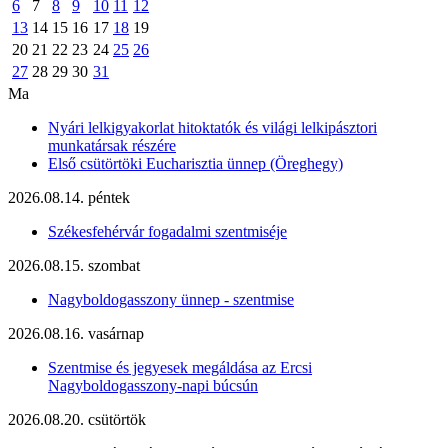
6
7
8
9
10
11
12
13
14
15
16
17
18
19
20
21
22
23
24
25
26
27
28
29
30
31
Ma
Nyári lelkigyakorlat hitoktatók és világi lelkipásztori
munkatársak részére
Első csütörtöki Eucharisztia ünnep (Öreghegy)
2026.08.14. péntek
Székesfehérvár fogadalmi szentmiséje
2026.08.15. szombat
Nagyboldogasszony ünnep - szentmise
2026.08.16. vasárnap
Szentmise és jegyesek megáldása az Ercsi
Nagyboldogasszony-napi búcsún
2026.08.20. csütörtök