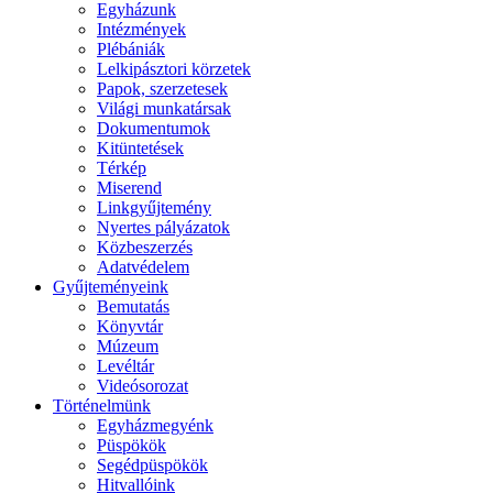
Egyházunk
Intézmények
Plébániák
Lelkipásztori körzetek
Papok, szerzetesek
Világi munkatársak
Dokumentumok
Kitüntetések
Térkép
Miserend
Linkgyűjtemény
Nyertes pályázatok
Közbeszerzés
Adatvédelem
Gyűjteményeink
Bemutatás
Könyvtár
Múzeum
Levéltár
Videósorozat
Történelmünk
Egyházmegyénk
Püspökök
Segédpüspökök
Hitvallóink