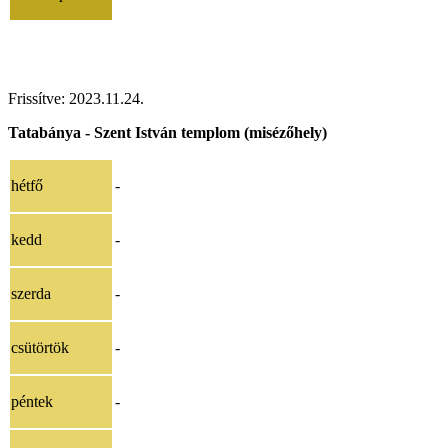
Frissítve:
2023.11.24
.
Tatabánya - Szent István templom (misézőhely)
hétfő
-
kedd
-
szerda
-
csütörtök
-
péntek
-