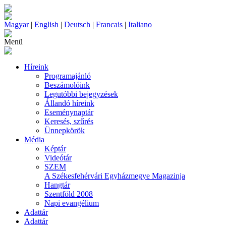
Magyar
|
English
|
Deutsch
|
Francais
|
Italiano
Menü
Híreink
Programajánló
Beszámolóink
Legutóbbi bejegyzések
Állandó híreink
Eseménynaptár
Keresés, szűrés
Ünnepkörök
Média
Képtár
Videótár
SZEM
A Székesfehérvári Egyházmegye Magazinja
Hangtár
Szentföld 2008
Napi evangélium
Adattár
Adattár