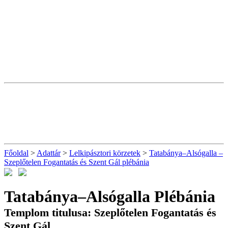
Főoldal
>
Adattár
>
Lelkipásztori körzetek
>
Tatabánya–Alsógalla –
Szeplőtelen Fogantatás és Szent Gál plébánia
Tatabánya–Alsógalla Plébánia
Templom titulusa: Szeplőtelen Fogantatás és
Szent Gál