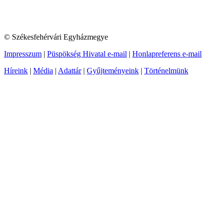
© Székesfehérvári Egyházmegye
Impresszum
|
Püspökség Hivatal e-mail
|
Honlapreferens e-mail
Híreink
|
Média
|
Adattár
|
Gyűjteményeink
|
Történelmünk