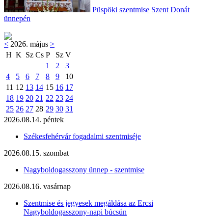
Püspöki szentmise Szent Donát
ünnepén
<
2026. május
>
H
K
Sz
Cs
P
Sz
V
1
2
3
4
5
6
7
8
9
10
11
12
13
14
15
16
17
18
19
20
21
22
23
24
25
26
27
28
29
30
31
2026.08.14. péntek
Székesfehérvár fogadalmi szentmiséje
2026.08.15. szombat
Nagyboldogasszony ünnep - szentmise
2026.08.16. vasárnap
Szentmise és jegyesek megáldása az Ercsi
Nagyboldogasszony-napi búcsún