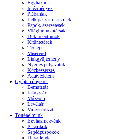
Egyházunk
Intézmények
Plébániák
Lelkipásztori körzetek
Papok, szerzetesek
Világi munkatársak
Dokumentumok
Kitüntetések
Térkép
Miserend
Linkgyűjtemény
Nyertes pályázatok
Közbeszerzés
Adatvédelem
Gyűjteményeink
Bemutatás
Könyvtár
Múzeum
Levéltár
Videósorozat
Történelmünk
Egyházmegyénk
Püspökök
Segédpüspökök
Hitvallóink