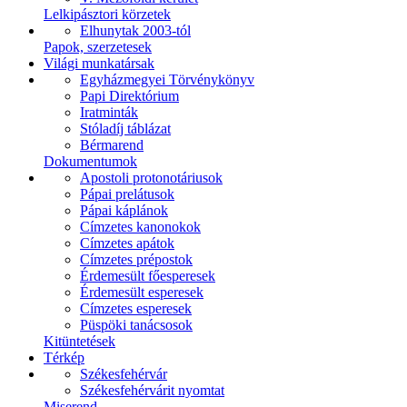
Lelkipásztori körzetek
Elhunytak 2003-tól
Papok, szerzetesek
Világi munkatársak
Egyházmegyei Törvénykönyv
Papi Direktórium
Iratminták
Stóladíj táblázat
Bérmarend
Dokumentumok
Apostoli protonotáriusok
Pápai prelátusok
Pápai káplánok
Címzetes kanonokok
Címzetes apátok
Címzetes prépostok
Érdemesült főesperesek
Érdemesült esperesek
Címzetes esperesek
Püspöki tanácsosok
Kitüntetések
Térkép
Székesfehérvár
Székesfehérvárit nyomtat
Miserend