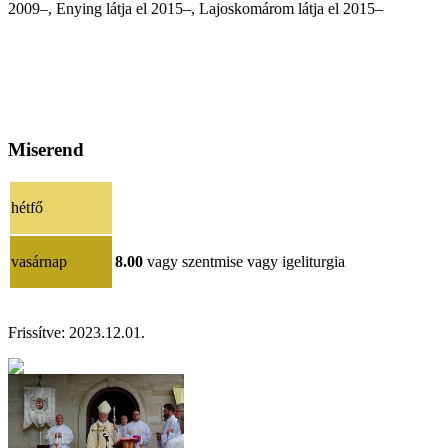
2009–, Enying látja el 2015–, Lajoskomárom látja el 2015–
Miserend
hétfő
vasárnap
8.00
vagy szentmise vagy igeliturgia
Frissítve: 202
3.12.01.