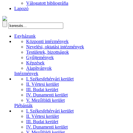
Válogatott bibliográfia
Lapozó
Egyházunk
Központi intézmények
Nevelési, oktatási intézmények
Testületek, bizottságok
Gyűjtemények
Képzések
Alapítványok
Intézmények
I. Székesfehérvári kerület
II. Vértesi kerület
III. Budai kerület
IV. Dunamenti kerület
V. Mezőföldi kerület
Plébániák
I. Székesfehérvári kerület
II. Vértesi kerület
III. Budai kerület
IV. Dunamenti kerület
V. Mezőföldi kerület