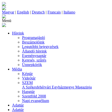
Magyar
|
English
|
Deutsch
|
Francais
|
Italiano
Menü
Híreink
Programajánló
Beszámolóink
Legutóbbi bejegyzések
Állandó híreink
Eseménynaptár
Keresés, szűrés
Ünnepkörök
Média
Képtár
Videótár
SZEM
A Székesfehérvári Egyházmegye Magazinja
Hangtár
Szentföld 2008
Napi evangélium
Adattár
Adattár