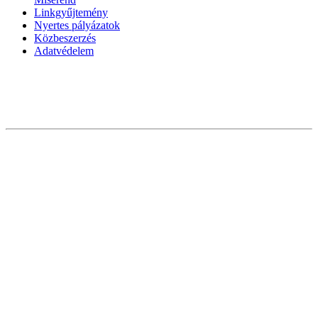
Linkgyűjtemény
Nyertes pályázatok
Közbeszerzés
Adatvédelem