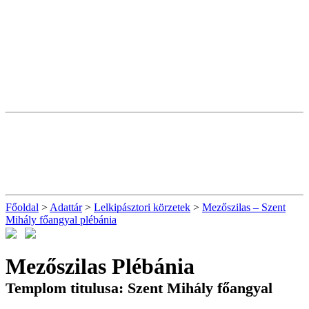
Főoldal
>
Adattár
>
Lelkipásztori körzetek
>
Mezőszilas – Szent
Mihály főangyal plébánia
Mezőszilas Plébánia
Templom titulusa: Szent Mihály főangyal