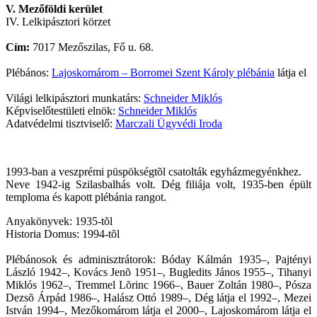
V. Mezőföldi kerület
IV. Lelkipásztori körzet
Cím:
7017 Mezőszilas, Fő u. 68.
Plébános:
Lajoskomárom – Borromei Szent Károly plébánia
látja el
Világi lelkipásztori munkatárs:
Schneider Miklós
Képviselőtestületi elnök:
Schneider Miklós
Adatvédelmi tisztviselő:
Marczali Ügyvédi Iroda
1993-ban a veszprémi püspökségtõl csatolták egyházmegyénkhez.
Neve 1942-ig Szilasbalhás volt. Dég filiája volt, 1935-ben épült
temploma és kapott plébánia rangot.
Anyakönyvek: 1935-tõl
Historia Domus: 1994-tõl
Plébánosok és adminisztrátorok: Bóday Kálmán 1935–, Pajtényi
László 1942–, Kovács Jenõ 1951–, Bugledits János 1955–, Tihanyi
Miklós 1962–, Tremmel Lõrinc 1966–, Bauer Zoltán 1980–, Pósza
Dezsõ Árpád 1986–, Halász Ottó 1989–, Dég látja el 1992–, Mezei
István 1994–, Mezőkomárom látja el 2000–, Lajoskomárom látja el