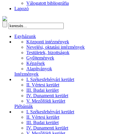
Válogatott bibliográfia
Lapozó
Egyházunk
Központi intézmények
Nevelési, oktatási intézmények
Testületek, bizottságok
Gyűjtemények
Képzések
Alapítványok
Intézmények
I. Székesfehérvári kerület
II. Vértesi kerület
III. Budai kerület
IV. Dunamenti kerület
V. Mezőföldi kerület
Plébániák
I. Székesfehérvári kerület
II. Vértesi kerület
III. Budai kerület
IV. Dunamenti kerület
V. Mezőföldi kerület