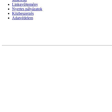
Linkgyűjtemény
Nyertes pályázatok
Közbeszerzés
Adatvédelem