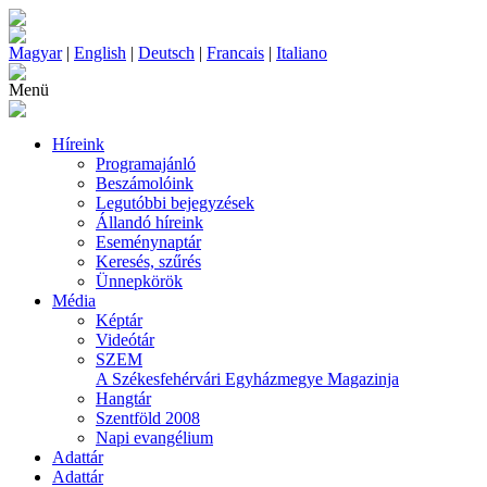
Magyar
|
English
|
Deutsch
|
Francais
|
Italiano
Menü
Híreink
Programajánló
Beszámolóink
Legutóbbi bejegyzések
Állandó híreink
Eseménynaptár
Keresés, szűrés
Ünnepkörök
Média
Képtár
Videótár
SZEM
A Székesfehérvári Egyházmegye Magazinja
Hangtár
Szentföld 2008
Napi evangélium
Adattár
Adattár