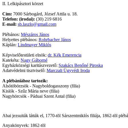
II. Lelkipásztori körzet
Cím:
7000 Sárbogárd, József Attila u. 18.
Telefon:
(irodai):
(30) 219 6816
E-mail:
sb.laszlo@gmail.com
Plébános:
Mészáros János
Helyettes plébános:
Rohrbacher János
Káplán:
Lindmayer Miklós
Képviselőtestületi elnök:
dr. Kék Emerencia
Katekéta:
Nagy Gáborné
Egyházközségi karitászvezető:
Szakács Benőné Piroska
Adatvédelmi tisztviselő:
Marczali Ügyvédi Iroda
A plébániához tartozik:
Alsótöbörzsök - Nagyboldogasszony (filia)
Kislók - Szűz Mária neve (filia)
Nagyhörcsök - Páduai Szent Antal (filia)
Abai jezsuiták látták el, 1770-tõl Sárszentmiklós filiája, 1862-tõl pl
Anyakönyvek: 1862-tõl