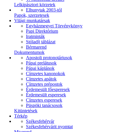
Lelkipásztori körzetek
Elhunytak 2003-tól
Papok, szerzetesek
Világi munkatársak
Egyházmegyei Törvénykönyv
Papi Direktórium
Iratminták
Stóladíj táblázat
Bérmarend
Dokumentumok
Apostoli protonotáriusok
Pápai prelátusok
Pápai káplánok
Címzetes kanonokok
Címzetes apátok
Címzetes prépostok
Érdemesült főesperesek
Érdemesült esperesek
Címzetes esperesek
Püspöki tanácsosok
Kitüntetések
Térkép
Székesfehérvár
Székesfehérvárit nyomtat
Miserend