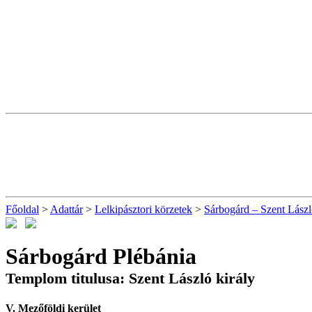
Főoldal
>
Adattár
>
Lelkipásztori körzetek
>
Sárbogárd – Szent Lászl
Sárbogárd Plébánia
Templom titulusa: Szent László király
V. Mezőföldi kerület