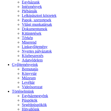
Egyházunk
Intézmények
Plébániák
Lelkipásztori körzetek
Papok, szerzetesek
Világi munkatársak
Dokumentumok
Kitüntetések
Térkép
Miserend
Linkgyűjtemény
Nyertes pályázatok
Közbeszerzés
Adatvédelem
Gyűjteményeink
Bemutatás
Könyvtár
Múzeum
Levéltár
Videósorozat
Történelmünk
Egyházmegyénk
Püspökök
Segédpüspökök
Hitvallóink