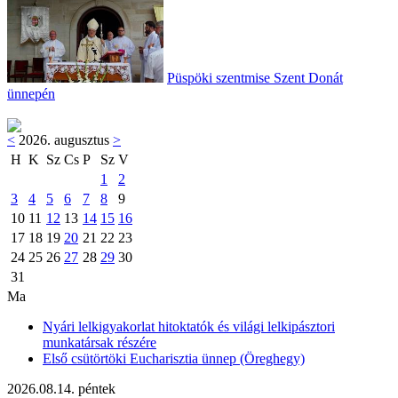
Püspöki szentmise Szent Donát
ünnepén
<
2026. augusztus
>
H
K
Sz
Cs
P
Sz
V
1
2
3
4
5
6
7
8
9
10
11
12
13
14
15
16
17
18
19
20
21
22
23
24
25
26
27
28
29
30
31
Ma
Nyári lelkigyakorlat hitoktatók és világi lelkipásztori
munkatársak részére
Első csütörtöki Eucharisztia ünnep (Öreghegy)
2026.08.14. péntek