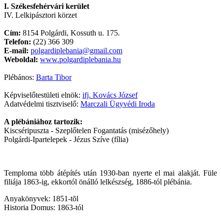
I. Székesfehérvári kerület
IV. Lelkipásztori körzet
Cím:
8154 Polgárdi, Kossuth u. 175.
Telefon:
(22) 366 309
E-mail:
polgardiplebania@gmail.com
Weboldal:
www.polgardiplebania.hu
Plébános:
Barta Tibor
Képviselőtestületi elnök:
ifj. Kovács József
Adatvédelmi tisztviselő:
Marczali Ügyvédi Iroda
A plébániához tartozik:
Kiscséripuszta - Szeplőtelen Fogantatás (misézőhely)
Polgárdi-Ipartelepek - Jézus Szíve (fília)
Temploma több átépítés után 1930-ban nyerte el mai alakját. Füle
filiája 1863-ig, ekkortól önálló lelkészség, 1886-tól plébánia.
Anyakönyvek: 1851-tõl
Historia Domus: 1863-tól