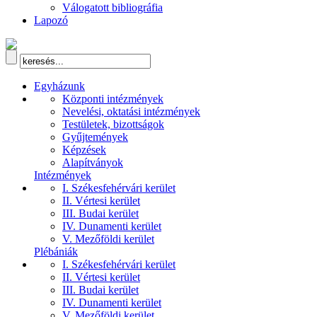
Válogatott bibliográfia
Lapozó
Egyházunk
Központi intézmények
Nevelési, oktatási intézmények
Testületek, bizottságok
Gyűjtemények
Képzések
Alapítványok
Intézmények
I. Székesfehérvári kerület
II. Vértesi kerület
III. Budai kerület
IV. Dunamenti kerület
V. Mezőföldi kerület
Plébániák
I. Székesfehérvári kerület
II. Vértesi kerület
III. Budai kerület
IV. Dunamenti kerület
V. Mezőföldi kerület