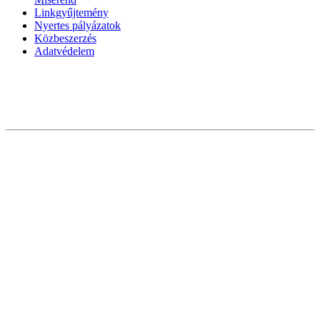
Linkgyűjtemény
Nyertes pályázatok
Közbeszerzés
Adatvédelem