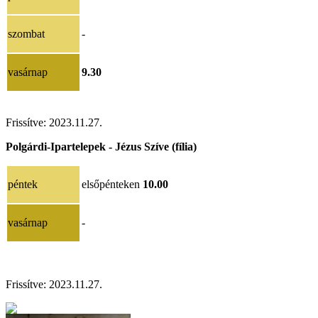
szombat
-
vasárnap
9.30
Frissítve: 2023.11.27.
Polgárdi-Ipartelepek - Jézus Szíve (fília)
péntek
elsőpénteken
10.00
vasárnap
-
Frissítve:
2023.11.27.