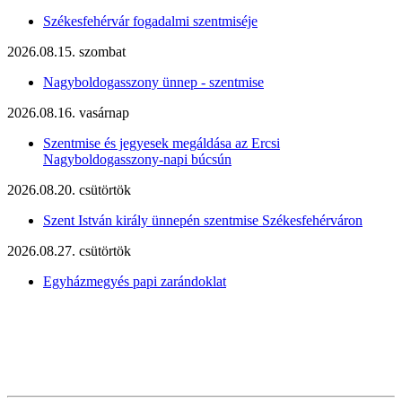
Székesfehérvár fogadalmi szentmiséje
2026.08.15. szombat
Nagyboldogasszony ünnep - szentmise
2026.08.16. vasárnap
Szentmise és jegyesek megáldása az Ercsi
Nagyboldogasszony-napi búcsún
2026.08.20. csütörtök
Szent István király ünnepén szentmise Székesfehérváron
2026.08.27. csütörtök
Egyházmegyés papi zarándoklat