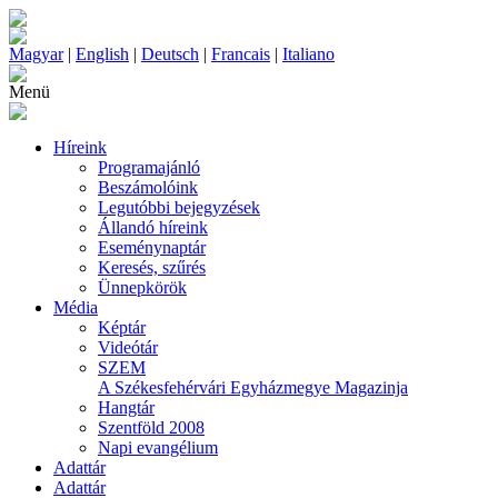
Magyar
|
English
|
Deutsch
|
Francais
|
Italiano
Menü
Híreink
Programajánló
Beszámolóink
Legutóbbi bejegyzések
Állandó híreink
Eseménynaptár
Keresés, szűrés
Ünnepkörök
Média
Képtár
Videótár
SZEM
A Székesfehérvári Egyházmegye Magazinja
Hangtár
Szentföld 2008
Napi evangélium
Adattár
Adattár