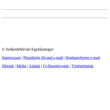
© Székesfehérvári Egyházmegye
Impresszum
|
Püspökség Hivatal e-mail
|
Honlapreferens e-mail
Híreink
|
Média
|
Adattár
|
Gyűjteményeink
|
Történelmünk