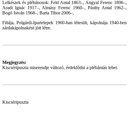
Lelkészek és plébánosok: Feld Antal 1863–, Angyal Ferenc 1896–,
Aradi Ignác 1917–, Almásy Ferenc 1960–, Pásthy Antal 1962–,
Bogó István 1968–, Barta Tibor 2006–,
Filiája, Polgárdi-Ipartelepek 1900-ban létesült, kápolnája 1940-ben
zárdakápolnaként jött létre.
Megjegyzés:
Kiscséripuszta miserendje változó, érdeklődni a plébánián lehet.
Kiscséripuszta