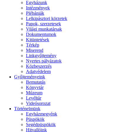
Egyházunk
Intézmények
Plébániák
Lelkipásztori körzetek
Papok, szerzetesek
Világi munkatársak
Dokumentumok
Kitüntetések
Térkép
Miserend
Linkgyűjtemény
Nyertes pályázatok
Közbeszerzés
Adatvédelem
Gyűjteményeink
Bemutatás
Könyvtár
Múzeum
Levéltár
Videósorozat
Történelmünk
Egyházmegyénk
Püspökök
Segédpüspökök
Hitvallóink