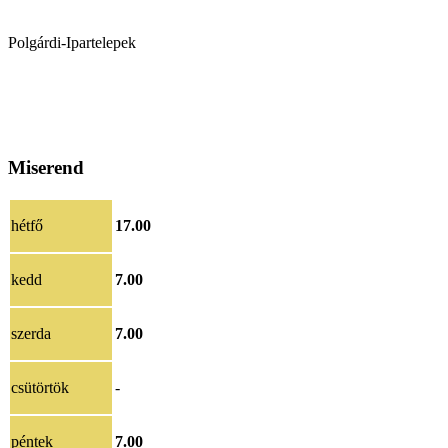
Polgárdi-Ipartelepek
Miserend
hétfő
17.00
kedd
7.00
szerda
7.00
csütörtök
-
péntek
7.00