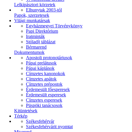
Lelkipásztori körzetek
Elhunytak 2003-tól
Papok, szerzetesek
Világi munkatársak
Egyházmegyei Törvénykönyv
Papi Direktórium
Iratminták
Stóladíj táblázat
Bérmarend
Dokumentumok
Apostoli protonotáriusok
Pápai prelátusok
Pápai káplánok
Címzetes kanonokok
Címzetes apátok
Címzetes prépostok
Érdemesült főesperesek
Érdemesült esperesek
Címzetes esperesek
Püspöki tanácsosok
Kitüntetések
Térkép
Székesfehérvár
Székesfehérvárit nyomtat
Miserend