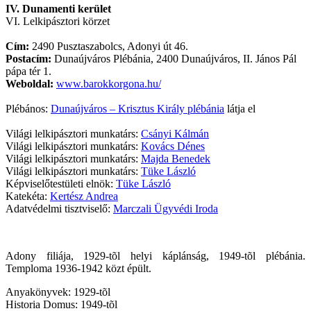
IV. Dunamenti kerület
VI. Lelkipásztori körzet
Cím:
2490 Pusztaszabolcs, Adonyi út 46.
Postacím:
Dunaújváros Plébánia, 2400 Dunaújváros, II. János Pál
pápa tér 1.
Weboldal:
www.barokkorgona.hu/
Plébános:
Dunaújváros – Krisztus Király plébánia
látja el
Világi lelkipásztori munkatárs:
Csányi Kálmán
Világi lelkipásztori munkatárs:
Kovács Dénes
Világi lelkipásztori munkatárs:
Majda Benedek
Világi lelkipásztori munkatárs:
Tüke László
Képviselőtestületi elnök:
Tüke László
Katekéta:
Kertész Andrea
Adatvédelmi tisztviselő:
Marczali Ügyvédi Iroda
Adony filiája, 1929-tõl helyi káplánság, 1949-tõl plébánia.
Temploma 1936-1942 közt épült.
Anyakönyvek: 1929-tõl
Historia Domus: 1949-tõl