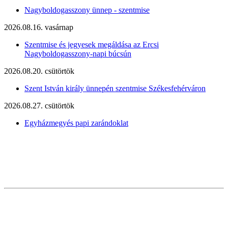
Nagyboldogasszony ünnep - szentmise
2026.08.16. vasárnap
Szentmise és jegyesek megáldása az Ercsi
Nagyboldogasszony-napi búcsún
2026.08.20. csütörtök
Szent István király ünnepén szentmise Székesfehérváron
2026.08.27. csütörtök
Egyházmegyés papi zarándoklat