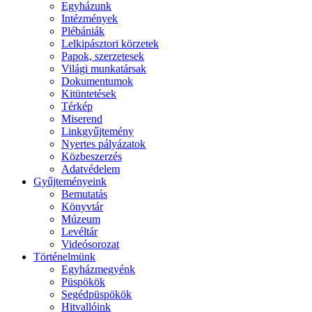
Egyházunk
Intézmények
Plébániák
Lelkipásztori körzetek
Papok, szerzetesek
Világi munkatársak
Dokumentumok
Kitüntetések
Térkép
Miserend
Linkgyűjtemény
Nyertes pályázatok
Közbeszerzés
Adatvédelem
Gyűjteményeink
Bemutatás
Könyvtár
Múzeum
Levéltár
Videósorozat
Történelmünk
Egyházmegyénk
Püspökök
Segédpüspökök
Hitvallóink