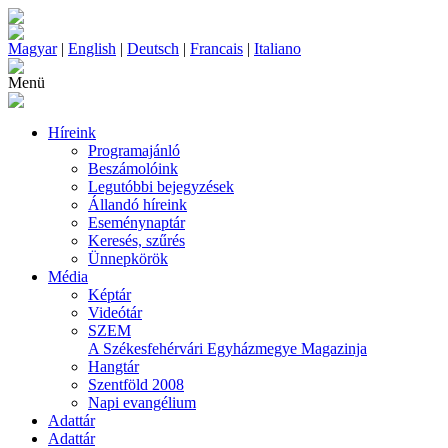
Magyar
|
English
|
Deutsch
|
Francais
|
Italiano
Menü
Híreink
Programajánló
Beszámolóink
Legutóbbi bejegyzések
Állandó híreink
Eseménynaptár
Keresés, szűrés
Ünnepkörök
Média
Képtár
Videótár
SZEM
A Székesfehérvári Egyházmegye Magazinja
Hangtár
Szentföld 2008
Napi evangélium
Adattár
Adattár