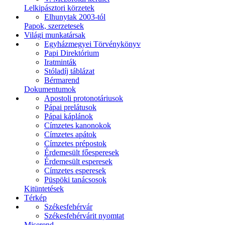
Lelkipásztori körzetek
Elhunytak 2003-tól
Papok, szerzetesek
Világi munkatársak
Egyházmegyei Törvénykönyv
Papi Direktórium
Iratminták
Stóladíj táblázat
Bérmarend
Dokumentumok
Apostoli protonotáriusok
Pápai prelátusok
Pápai káplánok
Címzetes kanonokok
Címzetes apátok
Címzetes prépostok
Érdemesült főesperesek
Érdemesült esperesek
Címzetes esperesek
Püspöki tanácsosok
Kitüntetések
Térkép
Székesfehérvár
Székesfehérvárit nyomtat
Miserend