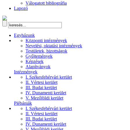
Válogatott bibliográfia
Lapozó
Egyházunk
Központi intézmények
Nevelési, oktatási intézmények
Testületek, bizottságok
Gyűjtemények
Képzések
Alapítványok
Intézmények
I. Székesfehérvári kerület
II. Vértesi kerület
III. Budai kerület
IV. Dunamenti kerület
V. Mezőföldi kerület
Plébániák
I. Székesfehérvári kerület
II. Vértesi kerület
III. Budai kerület
IV. Dunamenti kerület
V. Mezőföldi kerület