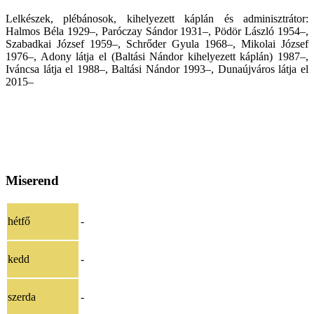
Lelkészek, plébánosok, kihelyezett káplán és adminisztrátor:
Halmos Béla 1929–, Paróczay Sándor 1931–, Pödör László 1954–,
Szabadkai József 1959–, Schrőder Gyula 1968–, Mikolai József
1976–, Adony látja el (Baltási Nándor kihelyezett káplán) 1987–,
Iváncsa látja el 1988–, Baltási Nándor 1993–, Dunaújváros látja el
2015–
Miserend
hétfő
-
kedd
-
szerda
-