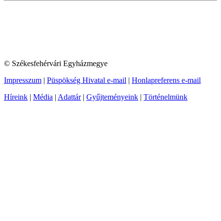
© Székesfehérvári Egyházmegye
Impresszum
|
Püspökség Hivatal e-mail
|
Honlapreferens e-mail
Híreink
|
Média
|
Adattár
|
Gyűjteményeink
|
Történelmünk