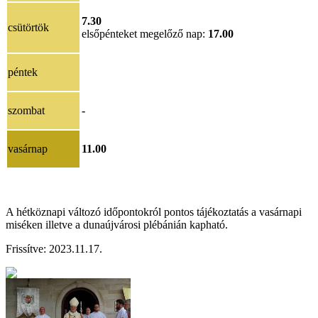
7.30
csütörtök
elsőpénteket megelőző nap:
17.00
péntek
szombat
-
vasárnap
11.00
A hétköznapi változó időpontokról pontos tájékoztatás a vasárnapi
miséken illetve a dunaújvárosi plébánián kapható.
Frissítve: 2023.11.17.