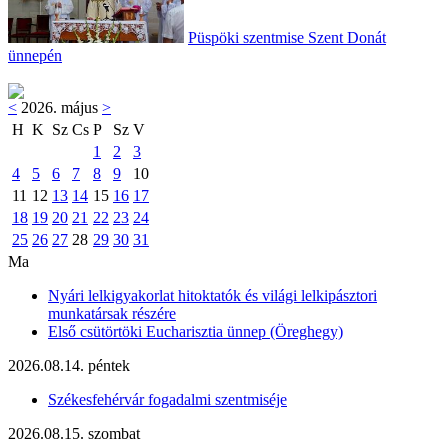
Püspöki szentmise Szent Donát
ünnepén
<
2026. május
>
H
K
Sz
Cs
P
Sz
V
1
2
3
4
5
6
7
8
9
10
11
12
13
14
15
16
17
18
19
20
21
22
23
24
25
26
27
28
29
30
31
Ma
Nyári lelkigyakorlat hitoktatók és világi lelkipásztori
munkatársak részére
Első csütörtöki Eucharisztia ünnep (Öreghegy)
2026.08.14. péntek
Székesfehérvár fogadalmi szentmiséje
2026.08.15. szombat