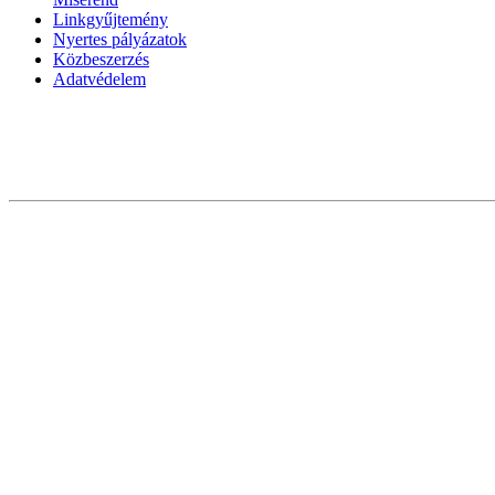
Linkgyűjtemény
Nyertes pályázatok
Közbeszerzés
Adatvédelem