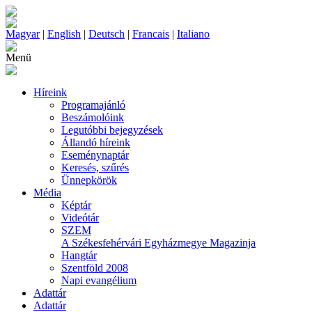
Magyar
|
English
|
Deutsch
|
Francais
|
Italiano
Menü
Híreink
Programajánló
Beszámolóink
Legutóbbi bejegyzések
Állandó híreink
Eseménynaptár
Keresés, szűrés
Ünnepkörök
Média
Képtár
Videótár
SZEM
A Székesfehérvári Egyházmegye Magazinja
Hangtár
Szentföld 2008
Napi evangélium
Adattár
Adattár