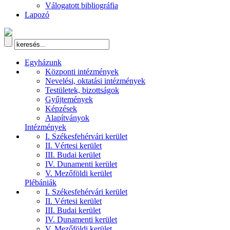
Válogatott bibliográfia
Lapozó
Egyházunk
Központi intézmények
Nevelési, oktatási intézmények
Testületek, bizottságok
Gyűjtemények
Képzések
Alapítványok
Intézmények
I. Székesfehérvári kerület
II. Vértesi kerület
III. Budai kerület
IV. Dunamenti kerület
V. Mezőföldi kerület
Plébániák
I. Székesfehérvári kerület
II. Vértesi kerület
III. Budai kerület
IV. Dunamenti kerület
V. Mezőföldi kerület