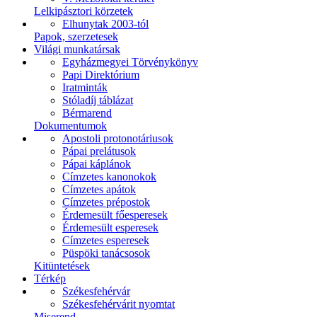
Lelkipásztori körzetek
Elhunytak 2003-tól
Papok, szerzetesek
Világi munkatársak
Egyházmegyei Törvénykönyv
Papi Direktórium
Iratminták
Stóladíj táblázat
Bérmarend
Dokumentumok
Apostoli protonotáriusok
Pápai prelátusok
Pápai káplánok
Címzetes kanonokok
Címzetes apátok
Címzetes prépostok
Érdemesült főesperesek
Érdemesült esperesek
Címzetes esperesek
Püspöki tanácsosok
Kitüntetések
Térkép
Székesfehérvár
Székesfehérvárit nyomtat
Miserend