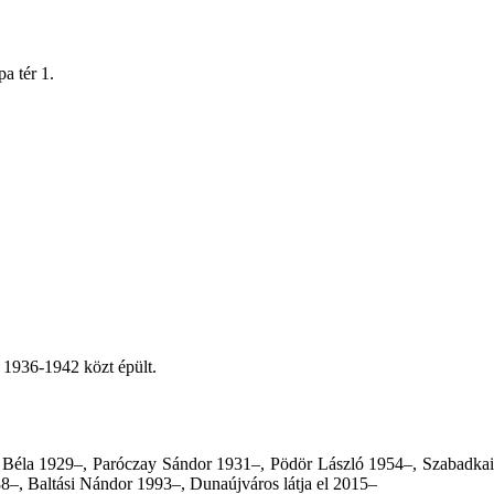
a tér 1.
 1936-1942 közt épült.
mos Béla 1929–, Paróczay Sándor 1931–, Pödör László 1954–, Szabadka
1988–, Baltási Nándor 1993–, Dunaújváros látja el 2015–