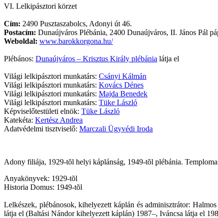
VI. Lelkipásztori körzet
Cím:
2490 Pusztaszabolcs, Adonyi út 46.
Postacím:
Dunaújváros Plébánia, 2400 Dunaújváros, II. János Pál páp
Weboldal:
www.barokkorgona.hu/
Plébános:
Dunaújváros – Krisztus Király plébánia
látja el
Világi lelkipásztori munkatárs:
Csányi Kálmán
Világi lelkipásztori munkatárs:
Kovács Dénes
Világi lelkipásztori munkatárs:
Majda Benedek
Világi lelkipásztori munkatárs:
Tüke László
Képviselőtestületi elnök:
Tüke László
Katekéta:
Kertész Andrea
Adatvédelmi tisztviselő:
Marczali Ügyvédi Iroda
Adony filiája, 1929-tõl helyi káplánság, 1949-tõl plébánia. Temploma
Anyakönyvek: 1929-tõl
Historia Domus: 1949-tõl
Lelkészek, plébánosok, kihelyezett káplán és adminisztrátor: Hal
látja el (Baltási Nándor kihelyezett káplán) 1987–, Iváncsa látja el 