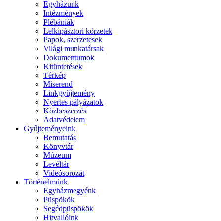
Egyházunk
Intézmények
Plébániák
Lelkipásztori körzetek
Papok, szerzetesek
Világi munkatársak
Dokumentumok
Kitüntetések
Térkép
Miserend
Linkgyűjtemény
Nyertes pályázatok
Közbeszerzés
Adatvédelem
Gyűjteményeink
Bemutatás
Könyvtár
Múzeum
Levéltár
Videósorozat
Történelmünk
Egyházmegyénk
Püspökök
Segédpüspökök
Hitvallóink