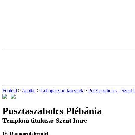
Főoldal
>
Adattár
>
Lelkipásztori körzetek
>
Pusztaszabolcs – Szent 
Pusztaszabolcs Plébánia
Templom titulusa: Szent Imre
IV. Dunamenti kerület