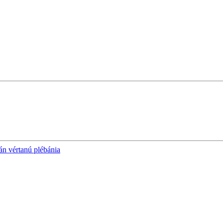
án vértanú plébánia