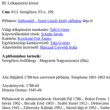
III. Lelkipásztori körzet
Cím:
8111 Seregélyes, Fő u. 199.
Plébános:
Sárbogárd – Szent László király plébánia
látja el
Világi lelkipásztori munkatárs:
Tabi György
Képviselőtestületi elnök:
Schultz István
Katekéta:
Kovácsné Fett Ágnes
Egyházközségi karitászvezető:
Tabi György
Adatvédelmi tisztviselő:
Marczali Ügyvédi Iroda
A plébániához tartozik:
Seregélyes-Szőlőhegy - Magyarok Nagyasszonya (filia)
Aba filiájából 1788-ben szervezett plébánia. Temploma 1801-1803 köz
Anyakönyvek: 1788-tól
Historia Domus: 1945-tõl
Plébánosok és adminisztrátorok: Horváth Pál 1788–, Bokor Ferenc 
István 1902–, Becsák Ernõ 1903–, Szabó József 1912–, Debreczen
János 1945–, Záborszky Kálmán 1992–, Sárosd látja el 1992–, Székesf