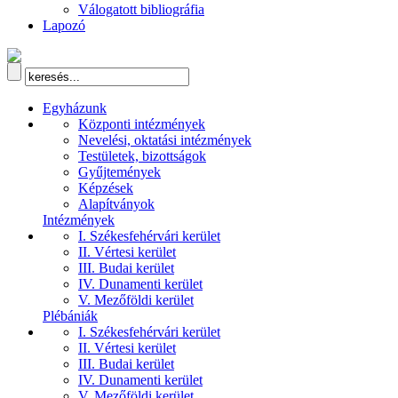
Válogatott bibliográfia
Lapozó
Egyházunk
Központi intézmények
Nevelési, oktatási intézmények
Testületek, bizottságok
Gyűjtemények
Képzések
Alapítványok
Intézmények
I. Székesfehérvári kerület
II. Vértesi kerület
III. Budai kerület
IV. Dunamenti kerület
V. Mezőföldi kerület
Plébániák
I. Székesfehérvári kerület
II. Vértesi kerület
III. Budai kerület
IV. Dunamenti kerület
V. Mezőföldi kerület