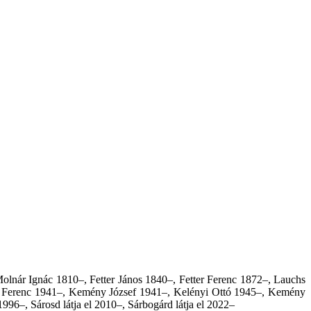
lnár Ignác 1810–, Fetter János 1840–, Fetter Ferenc 1872–, Lauchs
h Ferenc 1941–, Kemény József 1941–, Kelényi Ottó 1945–, Kemény
1996–, Sárosd látja el 2010–
,
Sárbogárd látja el 2022–