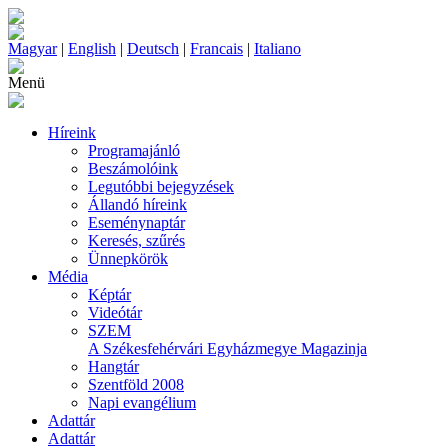
Magyar
|
English
|
Deutsch
|
Francais
|
Italiano
Menü
Híreink
Programajánló
Beszámolóink
Legutóbbi bejegyzések
Állandó híreink
Eseménynaptár
Keresés, szűrés
Ünnepkörök
Média
Képtár
Videótár
SZEM
A Székesfehérvári Egyházmegye Magazinja
Hangtár
Szentföld 2008
Napi evangélium
Adattár
Adattár