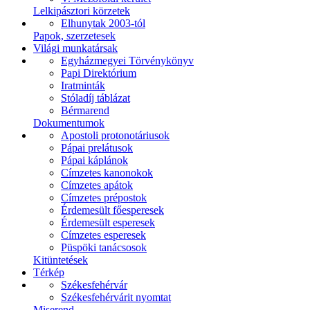
Lelkipásztori körzetek
Elhunytak 2003-tól
Papok, szerzetesek
Világi munkatársak
Egyházmegyei Törvénykönyv
Papi Direktórium
Iratminták
Stóladíj táblázat
Bérmarend
Dokumentumok
Apostoli protonotáriusok
Pápai prelátusok
Pápai káplánok
Címzetes kanonokok
Címzetes apátok
Címzetes prépostok
Érdemesült főesperesek
Érdemesült esperesek
Címzetes esperesek
Püspöki tanácsosok
Kitüntetések
Térkép
Székesfehérvár
Székesfehérvárit nyomtat
Miserend