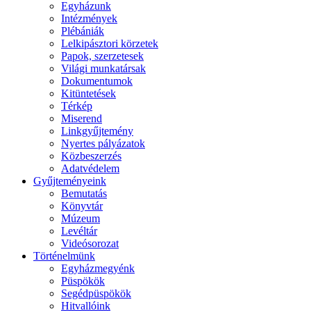
Egyházunk
Intézmények
Plébániák
Lelkipásztori körzetek
Papok, szerzetesek
Világi munkatársak
Dokumentumok
Kitüntetések
Térkép
Miserend
Linkgyűjtemény
Nyertes pályázatok
Közbeszerzés
Adatvédelem
Gyűjteményeink
Bemutatás
Könyvtár
Múzeum
Levéltár
Videósorozat
Történelmünk
Egyházmegyénk
Püspökök
Segédpüspökök
Hitvallóink