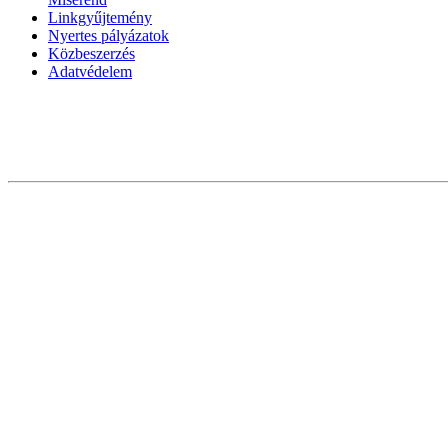
Linkgyűjtemény
Nyertes pályázatok
Közbeszerzés
Adatvédelem