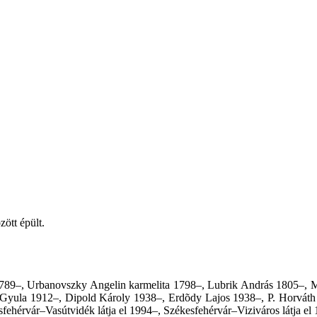
ött épült.
1789–, Urbanovszky Angelin karmelita 1798–, Lubrik András 1805–, Mo
i Gyula 1912–, Dipold Károly 1938–, Erdõdy Lajos 1938–, P. Horvát
ehérvár–Vasútvidék látja el 1994–, Székesfehérvár–Viziváros látja el 