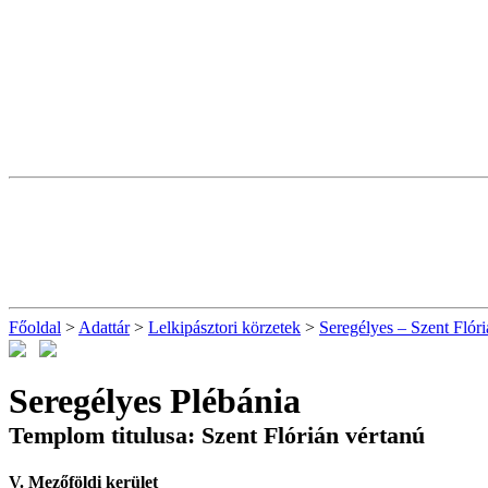
Főoldal
>
Adattár
>
Lelkipásztori körzetek
>
Seregélyes – Szent Flóri
Seregélyes Plébánia
Templom titulusa: Szent Flórián vértanú
V. Mezőföldi kerület