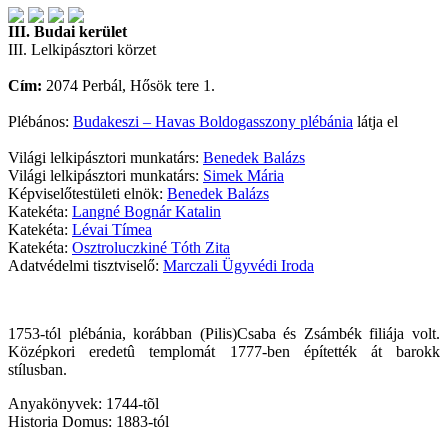
III. Budai kerület
III. Lelkipásztori körzet
Cím:
2074 Perbál, Hősök tere 1.
Plébános:
Budakeszi – Havas Boldogasszony plébánia
látja el
Világi lelkipásztori munkatárs:
Benedek Balázs
Világi lelkipásztori munkatárs:
Simek Mária
Képviselőtestületi elnök:
Benedek Balázs
Katekéta:
Langné Bognár Katalin
Katekéta:
Lévai Tímea
Katekéta:
Osztroluczkiné Tóth Zita
Adatvédelmi tisztviselő:
Marczali Ügyvédi Iroda
1753-tól plébánia, korábban (Pilis)Csaba és Zsámbék filiája volt.
Középkori eredetû templomát 1777-ben építették át barokk
stílusban.
Anyakönyvek: 1744-tõl
Historia Domus: 1883-tól