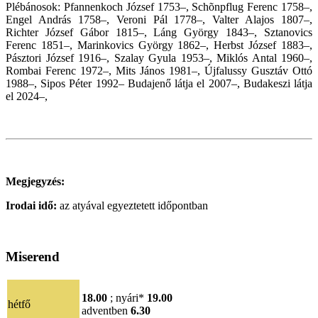
Plébánosok: Pfannenkoch József 1753–, Schõnpflug Ferenc 1758–,
Engel András 1758–, Veroni Pál 1778–, Valter Alajos 1807–,
Richter József Gábor 1815–, Láng György 1843–, Sztanovics
Ferenc 1851–, Marinkovics György 1862–, Herbst József 1883–,
Pásztori József 1916–, Szalay Gyula 1953–, Miklós Antal 1960–,
Rombai Ferenc 1972–, Mits János 1981–, Újfalussy Gusztáv Ottó
1988–, Sipos Péter 1992– Budajenő látja el 2007–,
Budakeszi látja
el 2024–,
Megjegyzés:
Irodai idő:
az atyával egyeztetett időpontban
Miserend
18.00
; nyári*
19.00
hétfő
adventben
6.30