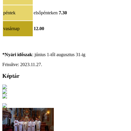
péntek
elsőpénteken
7.30
vasárnap
12.00
*Nyári időszak
: június 1-től augusztus 31-ig
Frissítve:
2023.11.27.
Képtár