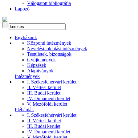
Válogatott bibliográfia
Lapozó
Egyházunk
Központi intézmények
Nevelési, oktatási intézmények
Testületek, bizottságok
Gyűjtemények
Képzések
Alapítványok
Intézmények
I. Székesfehérvári kerület
II. Vértesi kerület
III. Budai kerület
IV. Dunamenti kerület
V. Mezőföldi kerület
Plébániák
I. Székesfehérvári kerület
II. Vértesi kerület
III. Budai kerület
IV. Dunamenti kerület
V. Mezőföldi kerület