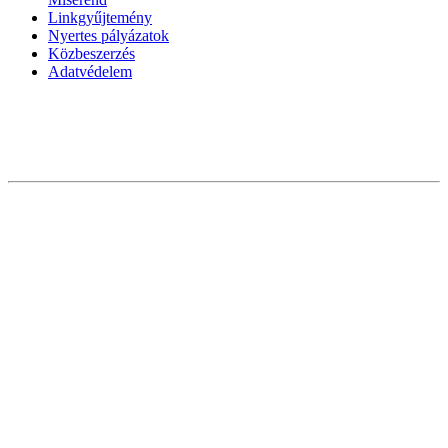
Linkgyűjtemény
Nyertes pályázatok
Közbeszerzés
Adatvédelem