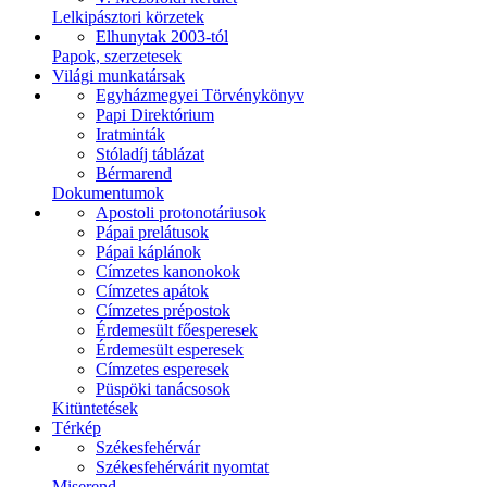
Lelkipásztori körzetek
Elhunytak 2003-tól
Papok, szerzetesek
Világi munkatársak
Egyházmegyei Törvénykönyv
Papi Direktórium
Iratminták
Stóladíj táblázat
Bérmarend
Dokumentumok
Apostoli protonotáriusok
Pápai prelátusok
Pápai káplánok
Címzetes kanonokok
Címzetes apátok
Címzetes prépostok
Érdemesült főesperesek
Érdemesült esperesek
Címzetes esperesek
Püspöki tanácsosok
Kitüntetések
Térkép
Székesfehérvár
Székesfehérvárit nyomtat
Miserend