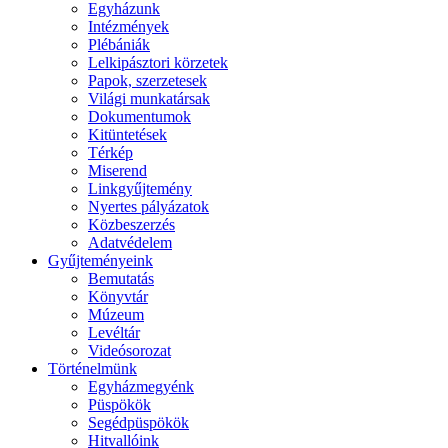
Egyházunk
Intézmények
Plébániák
Lelkipásztori körzetek
Papok, szerzetesek
Világi munkatársak
Dokumentumok
Kitüntetések
Térkép
Miserend
Linkgyűjtemény
Nyertes pályázatok
Közbeszerzés
Adatvédelem
Gyűjteményeink
Bemutatás
Könyvtár
Múzeum
Levéltár
Videósorozat
Történelmünk
Egyházmegyénk
Püspökök
Segédpüspökök
Hitvallóink