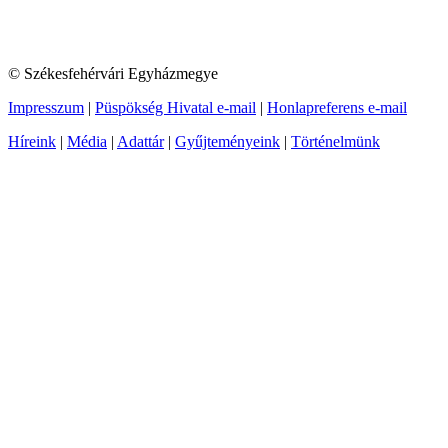
© Székesfehérvári Egyházmegye
Impresszum
|
Püspökség Hivatal e-mail
|
Honlapreferens e-mail
Híreink
|
Média
|
Adattár
|
Gyűjteményeink
|
Történelmünk