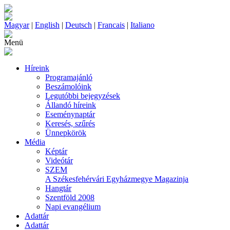
Magyar
|
English
|
Deutsch
|
Francais
|
Italiano
Menü
Híreink
Programajánló
Beszámolóink
Legutóbbi bejegyzések
Állandó híreink
Eseménynaptár
Keresés, szűrés
Ünnepkörök
Média
Képtár
Videótár
SZEM
A Székesfehérvári Egyházmegye Magazinja
Hangtár
Szentföld 2008
Napi evangélium
Adattár
Adattár