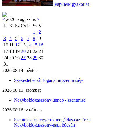
Papi lelkigyakorlat
<
2026. augusztus
>
H
K
Sz
Cs
P
Sz
V
1
2
3
4
5
6
7
8
9
10
11
12
13
14
15
16
17
18
19
20
21
22
23
24
25
26
27
28
29
30
31
2026.08.14. péntek
Székesfehérvár fogadalmi szentmiséje
2026.08.15. szombat
Nagyboldogasszony ünnep - szentmise
2026.08.16. vasárnap
Szentmise és jegyesek megáldása az Ercsi
Nagyboldogasszony-napi búcsún