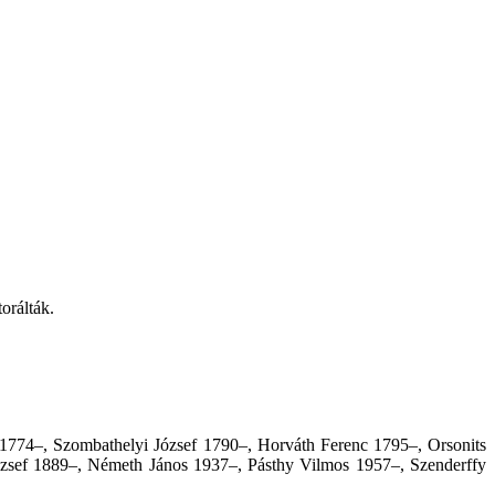
orálták.
1774–, Szombathelyi József 1790–, Horváth Ferenc 1795–, Orsonits
ózsef 1889–, Németh János 1937–, Pásthy Vilmos 1957–, Szenderffy