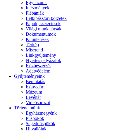
Egyházunk
Intézmények
Plébániák
Lelkipásztori körzetek
Papok, szerzetesek
Világi munkatársak
Dokumentumok
Kitüntetések
Térkép
Miserend
Linkgyűjtemény
Nyertes pályázatok
Közbeszerzés
Adatvédelem
Gyűjteményeink
Bemutatás
Könyvtár
Múzeum
Levéltár
Videósorozat
Történelmünk
Egyházmegyénk
Püspökök
Segédpüspökök
Hitvallóink