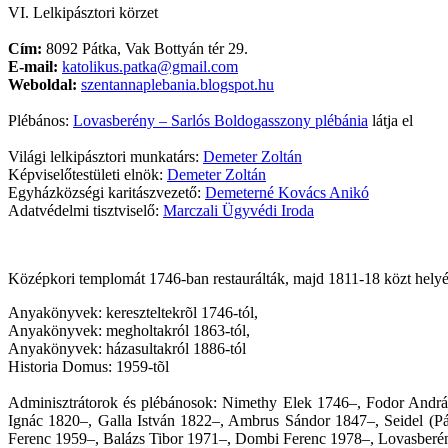
VI. Lelkipásztori körzet
Cím:
8092 Pátka, Vak Bottyán tér 29.
E-mail:
katolikus.patka@gmail.com
Weboldal:
szentannaplebania.blogspot.hu
Plébános:
Lovasberény – Sarlós Boldogasszony plébánia
látja el
Világi lelkipásztori munkatárs:
Demeter Zoltán
Képviselőtestületi elnök:
Demeter Zoltán
Egyházközségi karitászvezető:
Demeterné Kovács Anikó
Adatvédelmi tisztviselő:
Marczali Ügyvédi Iroda
Középkori templomát 1746-ban restaurálták, majd 1811-18 közt helyén 
Anyakönyvek: kereszteltekrõl 1746-tól,
Anyakönyvek: megholtakról 1863-tól,
Anyakönyvek: házasultakról 1886-tól
Historia Domus: 1959-tõl
Adminisztrátorok és plébánosok: Nimethy Elek 1746–, Fodor Andrá
Ignác 1820–, Galla István 1822–, Ambrus Sándor 1847–, Seidel (P
Ferenc 1959–, Balázs Tibor 1971–, Dombi Ferenc 1978–, Lovasberény