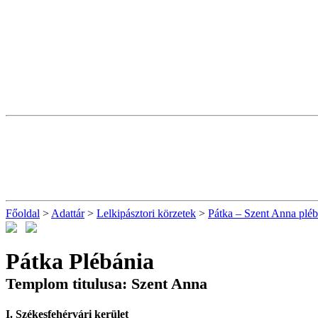
Főoldal
>
Adattár
>
Lelkipásztori körzetek
>
Pátka – Szent Anna pléb
Pátka Plébánia
Templom titulusa: Szent Anna
I. Székesfehérvári kerület