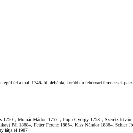
épül fel a mai. 1746-tól plébánia, korábban fehérvári ferencesek paszt
s 1750–, Molnár Márton 1757–, Pupp György 1758–, Szeretz István 
átkay) Pál 1868–, Fetter Ferenc 1885–, Kiss Nándor 1886–, Schier J
 látja el 1987–