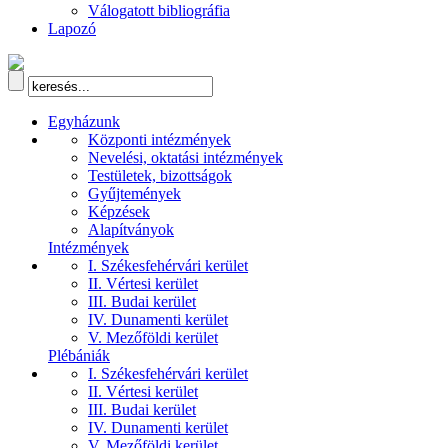
Válogatott bibliográfia
Lapozó
Egyházunk
Központi intézmények
Nevelési, oktatási intézmények
Testületek, bizottságok
Gyűjtemények
Képzések
Alapítványok
Intézmények
I. Székesfehérvári kerület
II. Vértesi kerület
III. Budai kerület
IV. Dunamenti kerület
V. Mezőföldi kerület
Plébániák
I. Székesfehérvári kerület
II. Vértesi kerület
III. Budai kerület
IV. Dunamenti kerület
V. Mezőföldi kerület