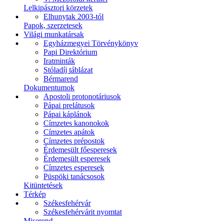
Lelkipásztori körzetek
Elhunytak 2003-tól
Papok, szerzetesek
Világi munkatársak
Egyházmegyei Törvénykönyv
Papi Direktórium
Iratminták
Stóladíj táblázat
Bérmarend
Dokumentumok
Apostoli protonotáriusok
Pápai prelátusok
Pápai káplánok
Címzetes kanonokok
Címzetes apátok
Címzetes prépostok
Érdemesült főesperesek
Érdemesült esperesek
Címzetes esperesek
Püspöki tanácsosok
Kitüntetések
Térkép
Székesfehérvár
Székesfehérvárit nyomtat
Miserend