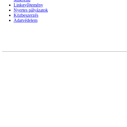
Linkgyűjtemény
Nyertes pályázatok
Közbeszerzés
Adatvédelem