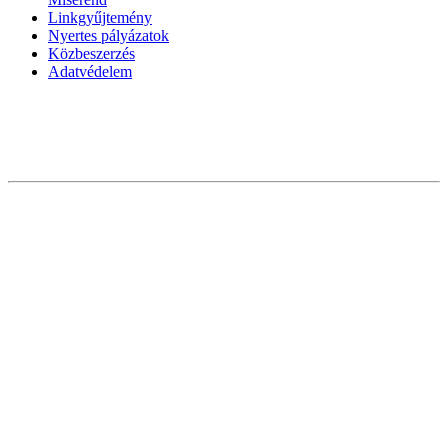
Linkgyűjtemény
Nyertes pályázatok
Közbeszerzés
Adatvédelem