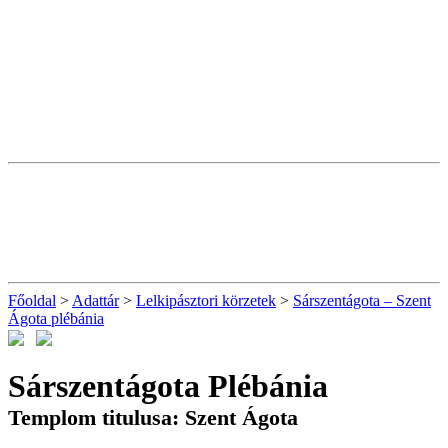
Főoldal
>
Adattár
>
Lelkipásztori körzetek
>
Sárszentágota – Szent
Ágota plébánia
Sárszentágota Plébánia
Templom titulusa: Szent Ágota