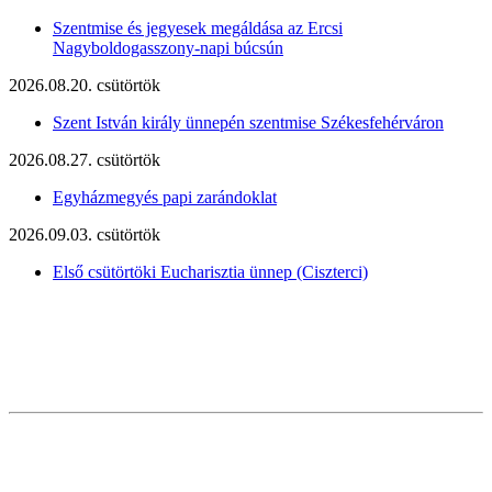
Szentmise és jegyesek megáldása az Ercsi
Nagyboldogasszony-napi búcsún
2026.08.20. csütörtök
Szent István király ünnepén szentmise Székesfehérváron
2026.08.27. csütörtök
Egyházmegyés papi zarándoklat
2026.09.03. csütörtök
Első csütörtöki Eucharisztia ünnep (Ciszterci)