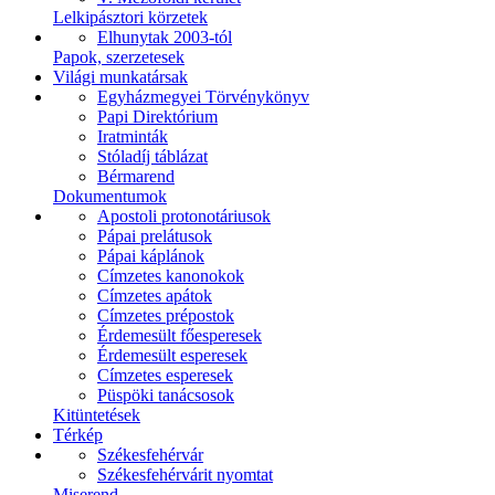
Lelkipásztori körzetek
Elhunytak 2003-tól
Papok, szerzetesek
Világi munkatársak
Egyházmegyei Törvénykönyv
Papi Direktórium
Iratminták
Stóladíj táblázat
Bérmarend
Dokumentumok
Apostoli protonotáriusok
Pápai prelátusok
Pápai káplánok
Címzetes kanonokok
Címzetes apátok
Címzetes prépostok
Érdemesült főesperesek
Érdemesült esperesek
Címzetes esperesek
Püspöki tanácsosok
Kitüntetések
Térkép
Székesfehérvár
Székesfehérvárit nyomtat
Miserend