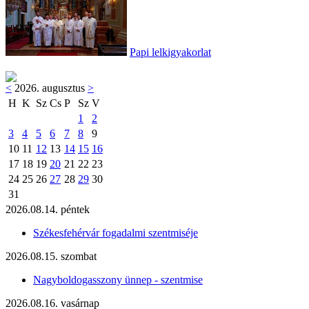
Papi lelkigyakorlat
<
2026. augusztus
>
H
K
Sz
Cs
P
Sz
V
1
2
3
4
5
6
7
8
9
10
11
12
13
14
15
16
17
18
19
20
21
22
23
24
25
26
27
28
29
30
31
2026.08.14. péntek
Székesfehérvár fogadalmi szentmiséje
2026.08.15. szombat
Nagyboldogasszony ünnep - szentmise
2026.08.16. vasárnap