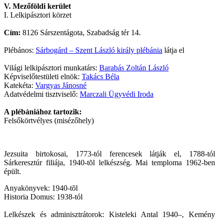
V. Mezőföldi kerület
I. Lelkipásztori körzet
Cím:
8126 Sárszentágota, Szabadság tér 14.
Plébános:
Sárbogárd – Szent László király plébánia
látja el
Világi lelkipásztori munkatárs:
Barabás Zoltán László
Képviselőtestületi elnök:
Takács Béla
Katekéta:
Vargyas Jánosné
Adatvédelmi tisztviselő:
Marczali Ügyvédi Iroda
A plébániához tartozik:
Felsőkörtvélyes (misézőhely)
Jezsuita birtokosai, 1773-tól ferencesek látják el, 1788-tól
Sárkeresztúr filiája, 1940-tõl lelkészség. Mai temploma 1962-ben
épült.
Anyakönyvek: 1940-tõl
Historia Domus: 1938-tól
Lelkészek és adminisztrátorok: Kisteleki Antal 1940–, Kemény