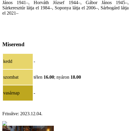
János 1941–, Horváth József 1944–, Gábor János 1945–,
Sárkeresztúr látja el 1984–, Soponya látja el 2006–,
Sárbogárd látja
el 2021
–
Miserend
kedd
-
szombat
télen
16.00
; nyáron
18.00
vasárnap
-
Frissítve:
2023.12.04.