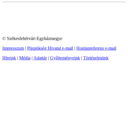
© Székesfehérvári Egyházmegye
Impresszum
|
Püspökség Hivatal e-mail
|
Honlapreferens e-mail
Híreink
|
Média
|
Adattár
|
Gyűjteményeink
|
Történelmünk