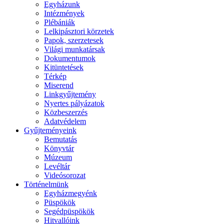
Egyházunk
Intézmények
Plébániák
Lelkipásztori körzetek
Papok, szerzetesek
Világi munkatársak
Dokumentumok
Kitüntetések
Térkép
Miserend
Linkgyűjtemény
Nyertes pályázatok
Közbeszerzés
Adatvédelem
Gyűjteményeink
Bemutatás
Könyvtár
Múzeum
Levéltár
Videósorozat
Történelmünk
Egyházmegyénk
Püspökök
Segédpüspökök
Hitvallóink