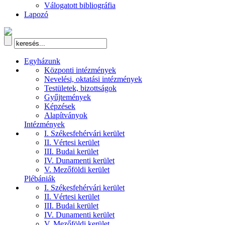
Válogatott bibliográfia
Lapozó
Egyházunk
Központi intézmények
Nevelési, oktatási intézmények
Testületek, bizottságok
Gyűjtemények
Képzések
Alapítványok
Intézmények
I. Székesfehérvári kerület
II. Vértesi kerület
III. Budai kerület
IV. Dunamenti kerület
V. Mezőföldi kerület
Plébániák
I. Székesfehérvári kerület
II. Vértesi kerület
III. Budai kerület
IV. Dunamenti kerület
V. Mezőföldi kerület