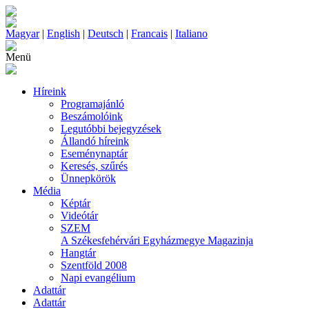
Magyar
|
English
|
Deutsch
|
Francais
|
Italiano
Menü
Híreink
Programajánló
Beszámolóink
Legutóbbi bejegyzések
Állandó híreink
Eseménynaptár
Keresés, szűrés
Ünnepkörök
Média
Képtár
Videótár
SZEM
A Székesfehérvári Egyházmegye Magazinja
Hangtár
Szentföld 2008
Napi evangélium
Adattár
Adattár