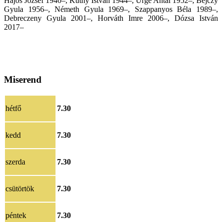
Hajós József 1940–, Kuthy István 1944–, Ürge Antal 1952–, Bejczy
Gyula 1956–, Németh Gyula 1969–, Szappanyos Béla 1989–,
Debreczeny Gyula 2001–, Horváth Imre 2006–, Dózsa István
2017–
Miserend
hétfő
7.30
kedd
7.30
szerda
7.30
csütörtök
7.30
péntek
7.30