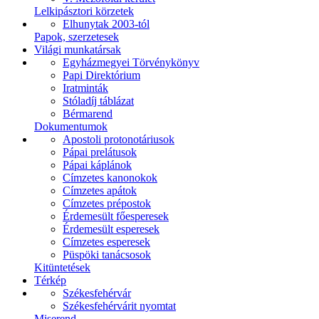
Lelkipásztori körzetek
Elhunytak 2003-tól
Papok, szerzetesek
Világi munkatársak
Egyházmegyei Törvénykönyv
Papi Direktórium
Iratminták
Stóladíj táblázat
Bérmarend
Dokumentumok
Apostoli protonotáriusok
Pápai prelátusok
Pápai káplánok
Címzetes kanonokok
Címzetes apátok
Címzetes prépostok
Érdemesült főesperesek
Érdemesült esperesek
Címzetes esperesek
Püspöki tanácsosok
Kitüntetések
Térkép
Székesfehérvár
Székesfehérvárit nyomtat
Miserend