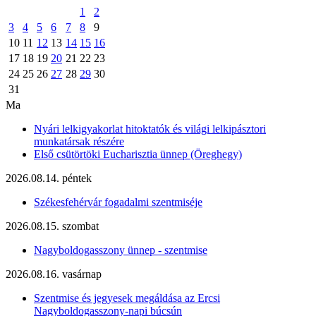
1
2
3
4
5
6
7
8
9
10
11
12
13
14
15
16
17
18
19
20
21
22
23
24
25
26
27
28
29
30
31
Ma
Nyári lelkigyakorlat hitoktatók és világi lelkipásztori
munkatársak részére
Első csütörtöki Eucharisztia ünnep (Öreghegy)
2026.08.14. péntek
Székesfehérvár fogadalmi szentmiséje
2026.08.15. szombat
Nagyboldogasszony ünnep - szentmise
2026.08.16. vasárnap
Szentmise és jegyesek megáldása az Ercsi
Nagyboldogasszony-napi búcsún