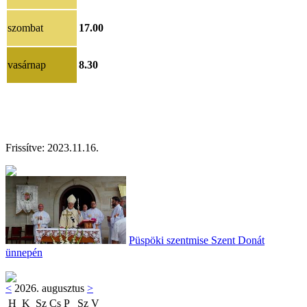
szombat
17.00
vasárnap
8.30
Frissítve: 2023.11.16.
Püspöki szentmise Szent Donát
ünnepén
<
2026. augusztus
>
H
K
Sz
Cs
P
Sz
V