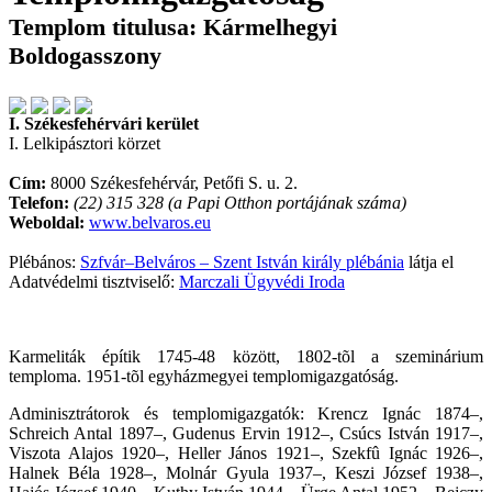
Templom titulusa: Kármelhegyi
Boldogasszony
I. Székesfehérvári kerület
I. Lelkipásztori körzet
Cím:
8000 Székesfehérvár, Petőfi S. u. 2.
Telefon:
(22) 315 328 (a Papi Otthon portájának száma)
Weboldal:
www.belvaros.eu
Plébános:
Szfvár–Belváros – Szent István király plébánia
látja el
Adatvédelmi tisztviselő:
Marczali Ügyvédi Iroda
Karmeliták építik 1745-48 között, 1802-tõl a szeminárium
temploma. 1951-tõl egyházmegyei templomigazgatóság.
Adminisztrátorok és templomigazgatók: Krencz Ignác 1874–,
Schreich Antal 1897–, Gudenus Ervin 1912–, Csúcs István 1917–,
Viszota Alajos 1920–, Heller János 1921–, Szekfû Ignác 1926–,
Halnek Béla 1928–, Molnár Gyula 1937–, Keszi József 1938–,