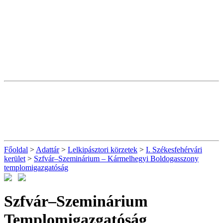
Főoldal
>
Adattár
>
Lelkipásztori körzetek
>
I. Székesfehérvári
kerület
>
Szfvár–Szeminárium – Kármelhegyi Boldogasszony
templomigazgatóság
Szfvár–Szeminárium
Templomigazgatóság