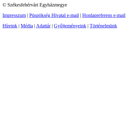
© Székesfehérvári Egyházmegye
Impresszum
|
Püspökség Hivatal e-mail
|
Honlapreferens e-mail
Híreink
|
Média
|
Adattár
|
Gyűjteményeink
|
Történelmünk