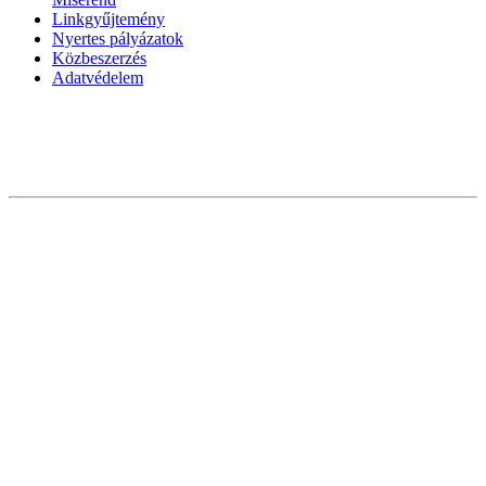
Linkgyűjtemény
Nyertes pályázatok
Közbeszerzés
Adatvédelem