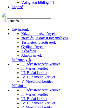
Válogatott bibliográfia
Lapozó
Egyházunk
Központi intézmények
Nevelési, oktatási intézmények
Testületek, bizottságok
Gyűjtemények
Képzések
Alapítványok
Intézmények
I. Székesfehérvári kerület
II. Vértesi kerület
III. Budai kerület
IV. Dunamenti kerület
V. Mezőföldi kerület
Plébániák
I. Székesfehérvári kerület
II. Vértesi kerület
III. Budai kerület
IV. Dunamenti kerület
V. Mezőföldi kerület