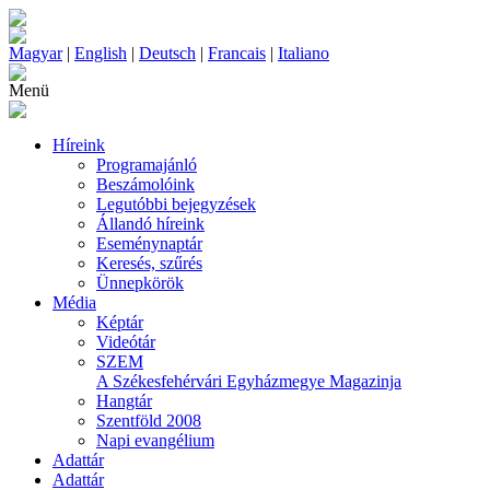
Magyar
|
English
|
Deutsch
|
Francais
|
Italiano
Menü
Híreink
Programajánló
Beszámolóink
Legutóbbi bejegyzések
Állandó híreink
Eseménynaptár
Keresés, szűrés
Ünnepkörök
Média
Képtár
Videótár
SZEM
A Székesfehérvári Egyházmegye Magazinja
Hangtár
Szentföld 2008
Napi evangélium
Adattár
Adattár