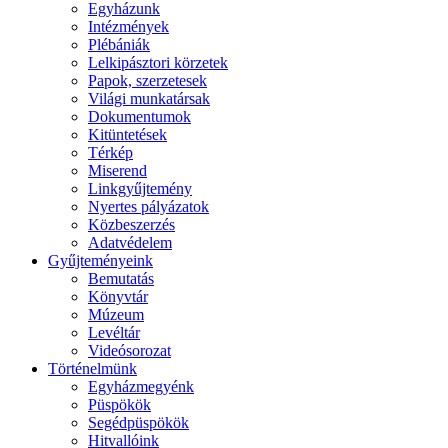
Egyházunk
Intézmények
Plébániák
Lelkipásztori körzetek
Papok, szerzetesek
Világi munkatársak
Dokumentumok
Kitüntetések
Térkép
Miserend
Linkgyűjtemény
Nyertes pályázatok
Közbeszerzés
Adatvédelem
Gyűjteményeink
Bemutatás
Könyvtár
Múzeum
Levéltár
Videósorozat
Történelmünk
Egyházmegyénk
Püspökök
Segédpüspökök
Hitvallóink