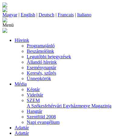
Magyar
|
English
|
Deutsch
|
Francais
|
Italiano
Menü
Híreink
Programajánló
Beszámolóink
Legutóbbi bejegyzések
Állandó híreink
Eseménynaptár
Keresés, szűrés
Ünnepkörök
Média
Képtár
Videótár
SZEM
A Székesfehérvári Egyházmegye Magazinja
Hangtár
Szentföld 2008
Napi evangélium
Adattár
Adattár