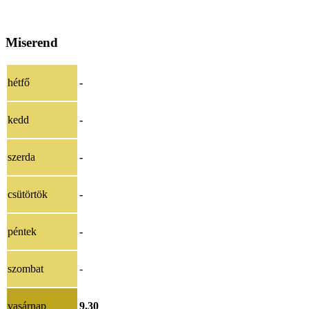
Miserend
hétfő
-
kedd
-
szerda
-
csütörtök
-
péntek
-
szombat
-
vasárnap
9.30