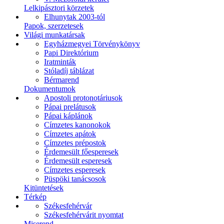
Lelkipásztori körzetek
Elhunytak 2003-tól
Papok, szerzetesek
Világi munkatársak
Egyházmegyei Törvénykönyv
Papi Direktórium
Iratminták
Stóladíj táblázat
Bérmarend
Dokumentumok
Apostoli protonotáriusok
Pápai prelátusok
Pápai káplánok
Címzetes kanonokok
Címzetes apátok
Címzetes prépostok
Érdemesült főesperesek
Érdemesült esperesek
Címzetes esperesek
Püspöki tanácsosok
Kitüntetések
Térkép
Székesfehérvár
Székesfehérvárit nyomtat
Miserend