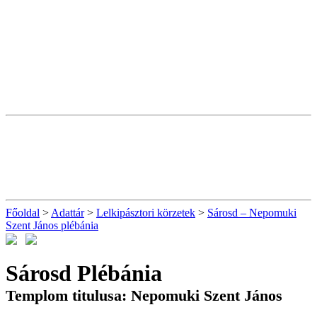
Főoldal
>
Adattár
>
Lelkipásztori körzetek
>
Sárosd – Nepomuki
Szent János plébánia
Sárosd Plébánia
Templom titulusa: Nepomuki Szent János