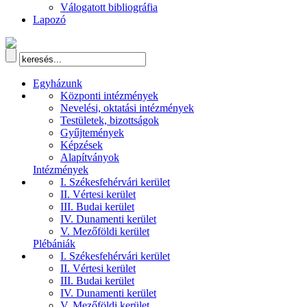
Válogatott bibliográfia
Lapozó
Egyházunk
Központi intézmények
Nevelési, oktatási intézmények
Testületek, bizottságok
Gyűjtemények
Képzések
Alapítványok
Intézmények
I. Székesfehérvári kerület
II. Vértesi kerület
III. Budai kerület
IV. Dunamenti kerület
V. Mezőföldi kerület
Plébániák
I. Székesfehérvári kerület
II. Vértesi kerület
III. Budai kerület
IV. Dunamenti kerület
V. Mezőföldi kerület