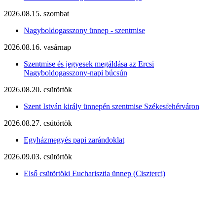
2026.08.15. szombat
Nagyboldogasszony ünnep - szentmise
2026.08.16. vasárnap
Szentmise és jegyesek megáldása az Ercsi
Nagyboldogasszony-napi búcsún
2026.08.20. csütörtök
Szent István király ünnepén szentmise Székesfehérváron
2026.08.27. csütörtök
Egyházmegyés papi zarándoklat
2026.09.03. csütörtök
Első csütörtöki Eucharisztia ünnep (Ciszterci)