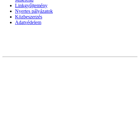
Linkgyűjtemény
Nyertes pályázatok
Közbeszerzés
Adatvédelem