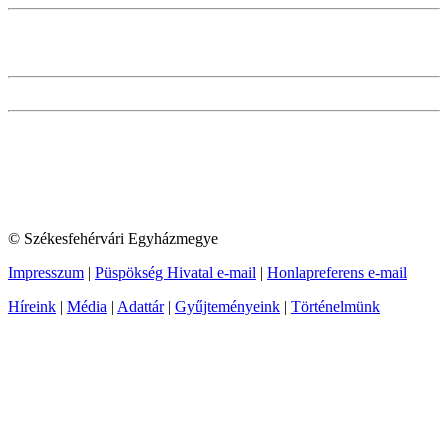
© Székesfehérvári Egyházmegye
Impresszum
|
Püspökség Hivatal e-mail
|
Honlapreferens e-mail
Híreink
|
Média
|
Adattár
|
Gyűjteményeink
|
Történelmünk