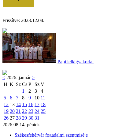
Frissítve:
2023.12.04.
Papi lelkigyakorlat
<
2026. január
>
H
K
Sz
Cs
P
Sz
V
1
2
3
4
5
6
7
8
9
10
11
12
13
14
15
16
17
18
19
20
21
22
23
24
25
26
27
28
29
30
31
2026.08.14. péntek
Székesfehérvár fogadalmi szentmiséje