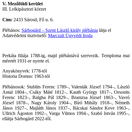
V. Mezőföldi kerület
III. Lelkipásztori körzet
Cím:
2433 Sárosd, Fő u. 6.
Plébános:
Sárbogárd – Szent László király plébánia
látja el
Adatvédelmi tisztviselő:
Marczali Ügyvédi Iroda
Perkáta filiája 1788-ig, majd plébániává szervezik. Temploma mai
méretét 1931-re nyerte el.
Anyakönyvek: 1778-tól
Historia Domus: 1963-tól
Plébánosok: Stublits Ferenc 1789–, Valenták József 1794–, László
Antal 1804–, Csáky Máté 1812–, Kauth György 1817–, Orsonits
Ferenc 1823–, Balgha Pál 1829–, Branizsa József 1863–, Vavró
József 1878–, Nagy Károly 1904–, Bíró Mihály 1918–, Németh
János 1927–, Majláth János 1937–, Bácskai Sándor Keve 1963–,
Ullrich Ágoston 1992–, Varga Vilmos 1994–, Szabó István 1995–,
ellátja Sárbogárd 2022-től.