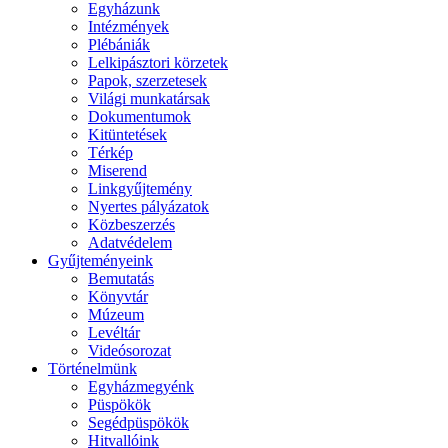
Egyházunk
Intézmények
Plébániák
Lelkipásztori körzetek
Papok, szerzetesek
Világi munkatársak
Dokumentumok
Kitüntetések
Térkép
Miserend
Linkgyűjtemény
Nyertes pályázatok
Közbeszerzés
Adatvédelem
Gyűjteményeink
Bemutatás
Könyvtár
Múzeum
Levéltár
Videósorozat
Történelmünk
Egyházmegyénk
Püspökök
Segédpüspökök
Hitvallóink