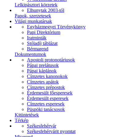
Lelkipásztori körzetek
Elhunytak 2003-tól
Papok, szerzetesek
Világi munkatársak
Egyházmegyei Törvénykönyv
Papi Direktórium
Iratminták
Stóladíj táblázat
Bérmarend
Dokumentumok
Apostoli protonotáriusok
Pápai prelátusok
Pápai káplánok
Címzetes kanonokok
Címzetes apátok
Címzetes prépostok
Érdemesült főesperesek
Érdemesült esperesek
Címzetes esperesek
Püspöki tanácsosok
Kitüntetések
Térkép
Székesfehérvár
Székesfehérvárit nyomtat
Miserend