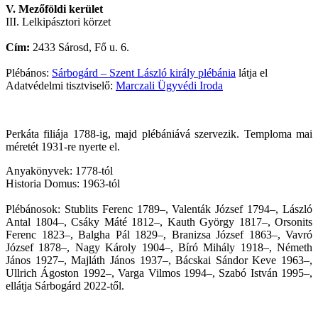
V. Mezőföldi kerület
III. Lelkipásztori körzet
Cím:
2433 Sárosd, Fő u. 6.
Plébános:
Sárbogárd – Szent László király plébánia
látja el
Adatvédelmi tisztviselő:
Marczali Ügyvédi Iroda
Perkáta filiája 1788-ig, majd plébániává szervezik. Temploma mai
méretét 1931-re nyerte el.
Anyakönyvek: 1778-tól
Historia Domus: 1963-tól
Plébánosok: Stublits Ferenc 1789–, Valenták József 1794–, László
Antal 1804–, Csáky Máté 1812–, Kauth György 1817–, Orsonits
Ferenc 1823–, Balgha Pál 1829–, Branizsa József 1863–, Vavró
József 1878–, Nagy Károly 1904–, Bíró Mihály 1918–, Németh
János 1927–, Majláth János 1937–, Bácskai Sándor Keve 1963–,
Ullrich Ágoston 1992–, Varga Vilmos 1994–, Szabó István 1995–,
ellátja Sárbogárd 2022-től.