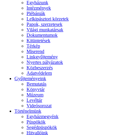
Egyházunk
Intézmények
Plébániák
Lelkipásztori körzetek
Papok, szerzetesek
Világi munkatársak
Dokumentumok
Kitüntetések
Térkép
Miserend
Linkgyűjtemény
Nyertes pályázatok
Közbeszerzés
Adatvédelem
Gyűjteményeink
Bemutatás
Könyvtár
Múzeum
Levéltár
Videósorozat
Történelmünk
Egyházmegyénk
Püspökök
Segédpüspökök
Hitvallóink