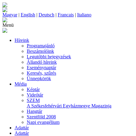
Magyar
|
English
|
Deutsch
|
Francais
|
Italiano
Menü
Híreink
Programajánló
Beszámolóink
Legutóbbi bejegyzések
Állandó híreink
Eseménynaptár
Keresés, szűrés
Ünnepkörök
Média
Képtár
Videótár
SZEM
A Székesfehérvári Egyházmegye Magazinja
Hangtár
Szentföld 2008
Napi evangélium
Adattár
Adattár