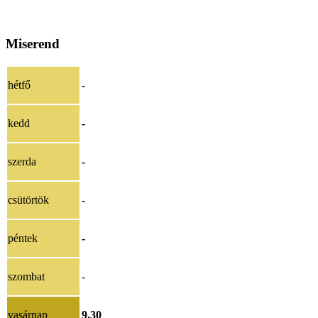
Miserend
hétfő
-
kedd
-
szerda
-
csütörtök
-
péntek
-
szombat
-
vasárnap
9.30