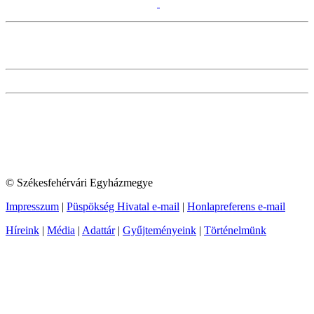
© Székesfehérvári Egyházmegye
Impresszum
|
Püspökség Hivatal e-mail
|
Honlapreferens e-mail
Híreink
|
Média
|
Adattár
|
Gyűjteményeink
|
Történelmünk