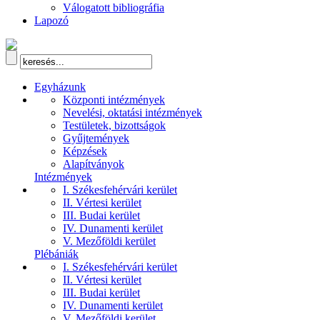
Válogatott bibliográfia
Lapozó
Egyházunk
Központi intézmények
Nevelési, oktatási intézmények
Testületek, bizottságok
Gyűjtemények
Képzések
Alapítványok
Intézmények
I. Székesfehérvári kerület
II. Vértesi kerület
III. Budai kerület
IV. Dunamenti kerület
V. Mezőföldi kerület
Plébániák
I. Székesfehérvári kerület
II. Vértesi kerület
III. Budai kerület
IV. Dunamenti kerület
V. Mezőföldi kerület