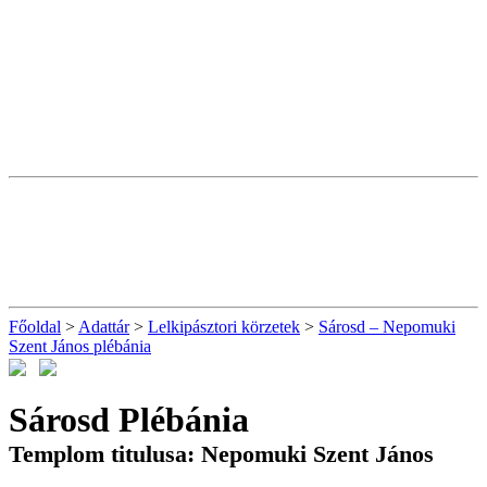
Főoldal
>
Adattár
>
Lelkipásztori körzetek
>
Sárosd – Nepomuki
Szent János plébánia
Sárosd Plébánia
Templom titulusa: Nepomuki Szent János