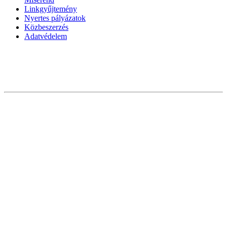
Linkgyűjtemény
Nyertes pályázatok
Közbeszerzés
Adatvédelem