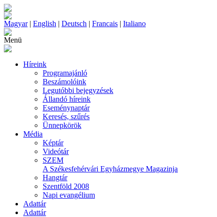
Magyar
|
English
|
Deutsch
|
Francais
|
Italiano
Menü
Híreink
Programajánló
Beszámolóink
Legutóbbi bejegyzések
Állandó híreink
Eseménynaptár
Keresés, szűrés
Ünnepkörök
Média
Képtár
Videótár
SZEM
A Székesfehérvári Egyházmegye Magazinja
Hangtár
Szentföld 2008
Napi evangélium
Adattár
Adattár