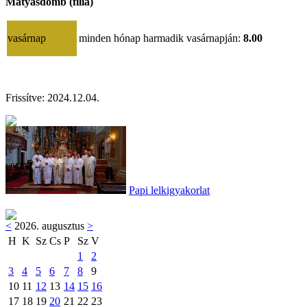
Mátyásdomb (filia)
vasárnap
minden hónap harmadik vasárnapján:
8.00
Frissítve: 2024.12.04.
Papi lelkigyakorlat
<
2026. augusztus
>
H
K
Sz
Cs
P
Sz
V
1
2
3
4
5
6
7
8
9
10
11
12
13
14
15
16
17
18
19
20
21
22
23