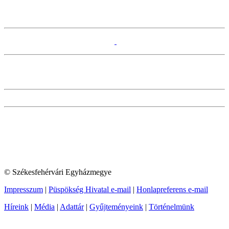
© Székesfehérvári Egyházmegye
Impresszum
|
Püspökség Hivatal e-mail
|
Honlapreferens e-mail
Híreink
|
Média
|
Adattár
|
Gyűjteményeink
|
Történelmünk