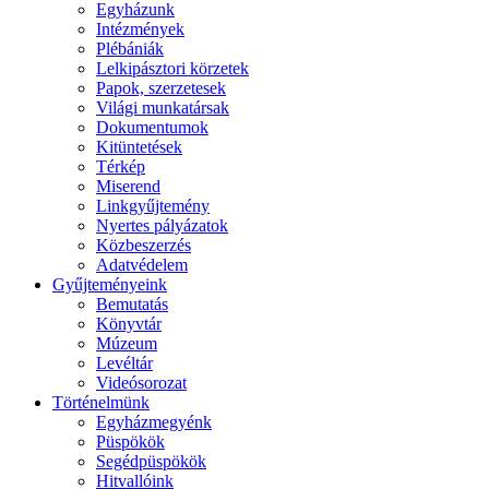
Egyházunk
Intézmények
Plébániák
Lelkipásztori körzetek
Papok, szerzetesek
Világi munkatársak
Dokumentumok
Kitüntetések
Térkép
Miserend
Linkgyűjtemény
Nyertes pályázatok
Közbeszerzés
Adatvédelem
Gyűjteményeink
Bemutatás
Könyvtár
Múzeum
Levéltár
Videósorozat
Történelmünk
Egyházmegyénk
Püspökök
Segédpüspökök
Hitvallóink