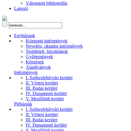
Válogatott bibliográfia
Lapozó
Egyházunk
Központi intézmények
Nevelési, oktatási intézmények
Testületek, bizottságok
Gyűjtemények
Képzések
Alapítványok
Intézmények
I. Székesfehérvári kerület
II. Vértesi kerület
III. Budai kerület
IV. Dunamenti kerület
V. Mezőföldi kerület
Plébániák
I. Székesfehérvári kerület
II. Vértesi kerület
III. Budai kerület
IV. Dunamenti kerület
V. Mezőföldi kerület