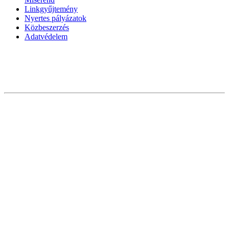
Linkgyűjtemény
Nyertes pályázatok
Közbeszerzés
Adatvédelem