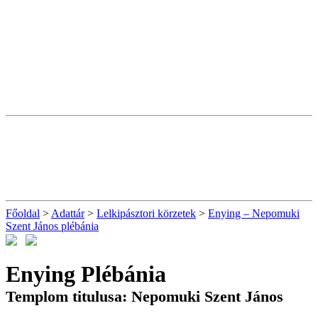
Főoldal
>
Adattár
>
Lelkipásztori körzetek
>
Enying – Nepomuki
Szent János plébánia
Enying Plébánia
Templom titulusa: Nepomuki Szent János