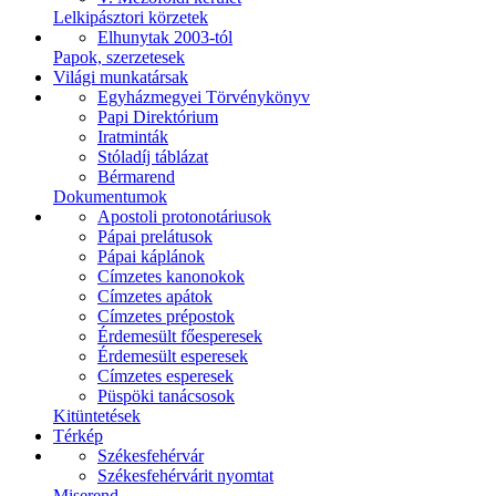
Lelkipásztori körzetek
Elhunytak 2003-tól
Papok, szerzetesek
Világi munkatársak
Egyházmegyei Törvénykönyv
Papi Direktórium
Iratminták
Stóladíj táblázat
Bérmarend
Dokumentumok
Apostoli protonotáriusok
Pápai prelátusok
Pápai káplánok
Címzetes kanonokok
Címzetes apátok
Címzetes prépostok
Érdemesült főesperesek
Érdemesült esperesek
Címzetes esperesek
Püspöki tanácsosok
Kitüntetések
Térkép
Székesfehérvár
Székesfehérvárit nyomtat
Miserend