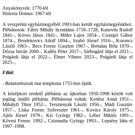
Anyakönyvek: 1770-tõl
Historia Domus: 1967-tõl
A veszprémi egyházmegyébõl 1993-ban került egyházmegyénkhez.
Plébánosok: Fábry Mihály licentiátus 1718–1728, Kanovits Rudolf
1841–, Köves János 1841-, Miller Lajos 1854–, Csompó Gábor
1874–, Bendekovics Adolf 1894–, Szabó József 1916–, Koroncz
László 1963–, Becs Ferenc Gaszton 1967–, Bertalan Béla 1970–,
Dózsa István 2000–, Kallós Péter 2017–,
Sárbogárd látja el 2021
–,
Polgárdi látja el 2022–, Ébner Vilmos 2023–,
Polgárdi látja el
2025–,
Filiái
:
-
Balatonbozsok
mai temploma 1755-ben épült.
A középkori eredetű plébánia az újkorban 1950-1998 között volt
jogilag önálló plébánia. Plébánosai voltak: Kertész Antal 1951–,
Mihályfi Tibor 1952–, Tersztenyák László 1956–, Mádi Gusztáv
1957–, Liska Ferenc Szilveszter 1961–, Kovács Károly 1975–,
Ajtós József 1979–, Kis György 1982–, Léber Miklós 1991–,
Kövesi Ferenc 1992–, Csizmadia György 1993–, Lepsény látta el
1997–1998.