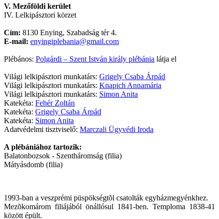
V. Mezőföldi kerület
IV. Lelkipásztori körzet
Cím:
8130 Enying, Szabadság tér 4.
E-mail:
enyingiplebania@gmail.com
Plébános:
Polgárdi – Szent István király plébánia
látja el
Világi lelkipásztori munkatárs:
Grigely Csaba Árpád
Világi lelkipásztori munkatárs:
Knapich Annamária
Világi lelkipásztori munkatárs:
Simon Anita
Katekéta:
Fehér Zoltán
Katekéta:
Grigely Csaba Árpád
Katekéta:
Simon Anita
Adatvédelmi tisztviselő:
Marczali Ügyvédi Iroda
A plébániához tartozik:
Balatonbozsok - Szentháromság (filia)
Mátyásdomb (filia)
1993-ban a veszprémi püspökségtõl csatolták egyházmegyénkhez.
Mezõkomárom filiájából önállósul 1841-ben. Temploma 1838-41
között épült.