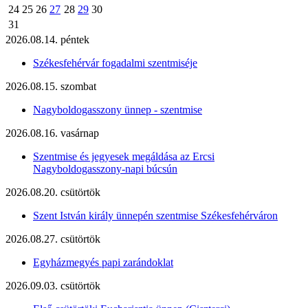
24
25
26
27
28
29
30
31
2026.08.14. péntek
Székesfehérvár fogadalmi szentmiséje
2026.08.15. szombat
Nagyboldogasszony ünnep - szentmise
2026.08.16. vasárnap
Szentmise és jegyesek megáldása az Ercsi
Nagyboldogasszony-napi búcsún
2026.08.20. csütörtök
Szent István király ünnepén szentmise Székesfehérváron
2026.08.27. csütörtök
Egyházmegyés papi zarándoklat
2026.09.03. csütörtök