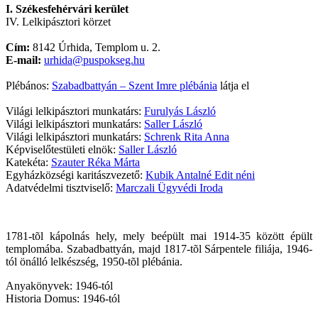
I. Székesfehérvári kerület
IV. Lelkipásztori körzet
Cím:
8142 Úrhida, Templom u. 2.
E-mail:
urhida@puspokseg.hu
Plébános:
Szabadbattyán – Szent Imre plébánia
látja el
Világi lelkipásztori munkatárs:
Furulyás László
Világi lelkipásztori munkatárs:
Saller László
Világi lelkipásztori munkatárs:
Schrenk Rita Anna
Képviselőtestületi elnök:
Saller László
Katekéta:
Szauter Réka Márta
Egyházközségi karitászvezető:
Kubik Antalné Edit néni
Adatvédelmi tisztviselő:
Marczali Ügyvédi Iroda
1781-tõl kápolnás hely, mely beépült mai 1914-35 között épült
templomába. Szabadbattyán, majd 1817-tõl Sárpentele filiája, 1946-
tól önálló lelkészség, 1950-tõl plébánia.
Anyakönyvek: 1946-tól
Historia Domus: 1946-tól