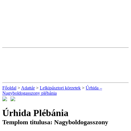
Főoldal
>
Adattár
>
Lelkipásztori körzetek
>
Úrhida –
Nagyboldogasszony plébánia
Úrhida Plébánia
Templom titulusa: Nagyboldogasszony