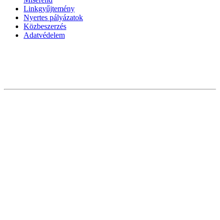
Linkgyűjtemény
Nyertes pályázatok
Közbeszerzés
Adatvédelem