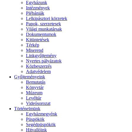
Egyházunk
Intézmények
Plébániák
Lelkipásztori körzetek
Papok, szerzetesek
Világi munkatársak
Dokumentumok
Kitüntetések
Térkép
Miserend
Linkgyűjtemény
Nyertes pályázatok
Közbeszerzés
Adatvédelem
Gyűjteményeink
Bemutatás
Könyvtár
Múzeum
Levéltár
Videósorozat
Történelmünk
Egyházmegyénk
Püspökök
Segédpüspökök
Hitvallóink