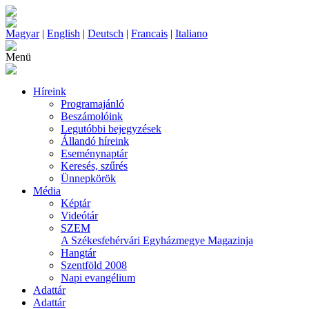
Magyar
|
English
|
Deutsch
|
Francais
|
Italiano
Menü
Híreink
Programajánló
Beszámolóink
Legutóbbi bejegyzések
Állandó híreink
Eseménynaptár
Keresés, szűrés
Ünnepkörök
Média
Képtár
Videótár
SZEM
A Székesfehérvári Egyházmegye Magazinja
Hangtár
Szentföld 2008
Napi evangélium
Adattár
Adattár