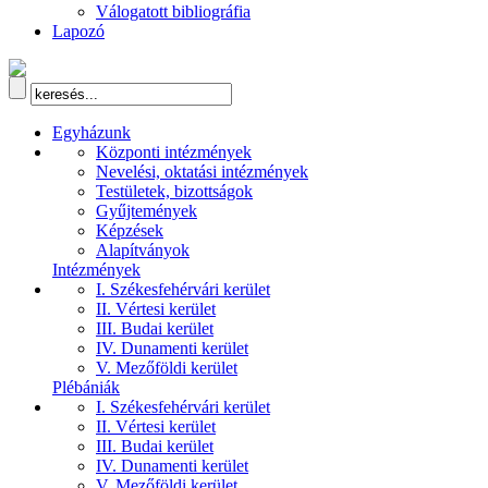
Válogatott bibliográfia
Lapozó
Egyházunk
Központi intézmények
Nevelési, oktatási intézmények
Testületek, bizottságok
Gyűjtemények
Képzések
Alapítványok
Intézmények
I. Székesfehérvári kerület
II. Vértesi kerület
III. Budai kerület
IV. Dunamenti kerület
V. Mezőföldi kerület
Plébániák
I. Székesfehérvári kerület
II. Vértesi kerület
III. Budai kerület
IV. Dunamenti kerület
V. Mezőföldi kerület