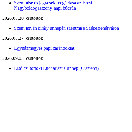
Szentmise és jegyesek megáldása az Ercsi
Nagyboldogasszony-napi búcsún
2026.08.20. csütörtök
Szent István király ünnepén szentmise Székesfehérváron
2026.08.27. csütörtök
Egyházmegyés papi zarándoklat
2026.09.03. csütörtök
Első csütörtöki Eucharisztia ünnep (Ciszterci)