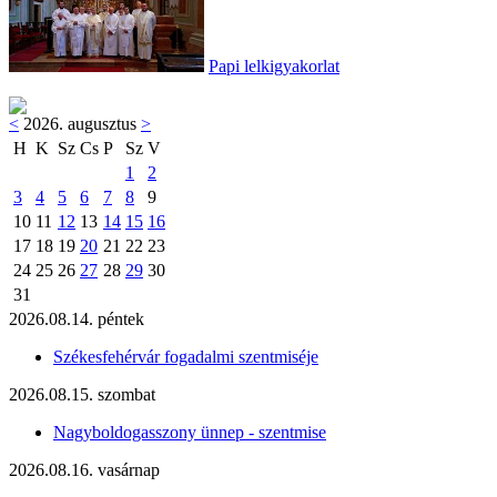
Papi lelkigyakorlat
<
2026. augusztus
>
H
K
Sz
Cs
P
Sz
V
1
2
3
4
5
6
7
8
9
10
11
12
13
14
15
16
17
18
19
20
21
22
23
24
25
26
27
28
29
30
31
2026.08.14. péntek
Székesfehérvár fogadalmi szentmiséje
2026.08.15. szombat
Nagyboldogasszony ünnep - szentmise
2026.08.16. vasárnap