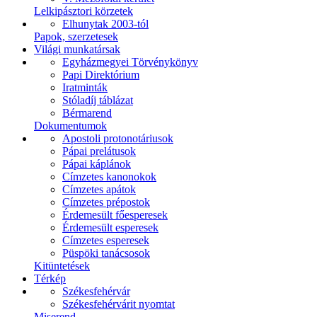
Lelkipásztori körzetek
Elhunytak 2003-tól
Papok, szerzetesek
Világi munkatársak
Egyházmegyei Törvénykönyv
Papi Direktórium
Iratminták
Stóladíj táblázat
Bérmarend
Dokumentumok
Apostoli protonotáriusok
Pápai prelátusok
Pápai káplánok
Címzetes kanonokok
Címzetes apátok
Címzetes prépostok
Érdemesült főesperesek
Érdemesült esperesek
Címzetes esperesek
Püspöki tanácsosok
Kitüntetések
Térkép
Székesfehérvár
Székesfehérvárit nyomtat
Miserend