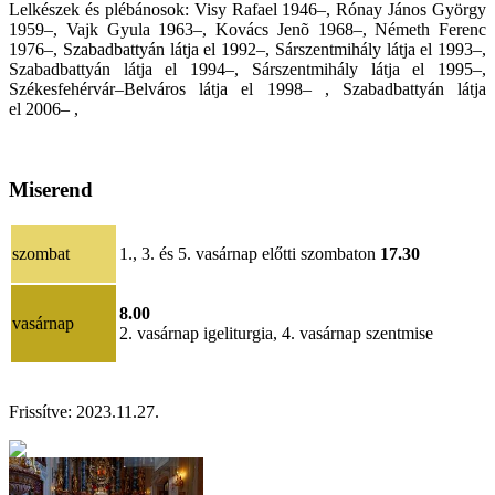
Lelkészek és plébánosok: Visy Rafael 1946–, Rónay János György
1959–, Vajk Gyula 1963–, Kovács Jenõ 1968–, Németh Ferenc
1976–, Szabadbattyán látja el 1992–, Sárszentmihály látja el 1993–,
Szabadbattyán látja el 1994–, Sárszentmihály látja el 1995–,
Székesfehérvár–Belváros látja el 1998– , Szabadbattyán látja
el 2006– ,
Miserend
szombat
1., 3. és 5. vasárnap előtti szombaton
17.30
8.00
vasárnap
2. vasárnap igeliturgia, 4. vasárnap szentmise
Frissítve:
2023.11.27.