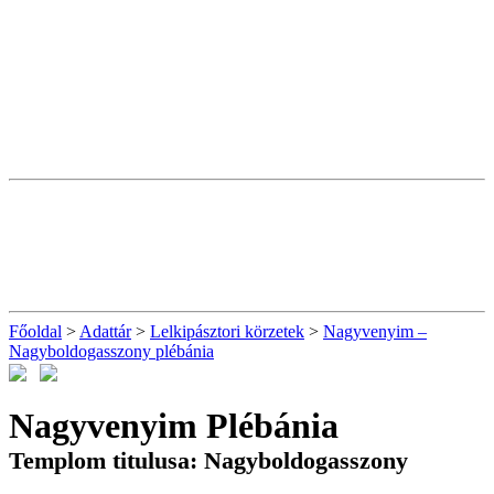
Főoldal
>
Adattár
>
Lelkipásztori körzetek
>
Nagyvenyim –
Nagyboldogasszony plébánia
Nagyvenyim Plébánia
Templom titulusa: Nagyboldogasszony