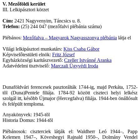
V. Mezőföldi kerület
III. Lelkipásztori körzet
Cím:
2421 Nagyvenyim, Táncsics u. 8.
Telefon:
(25) 244 047 (mezőfalvi plébánia száma)
Plébános:
Mezőfalva – Magyarok Nagyasszonya plébánia
látja el
Világi lelkipásztori munkatárs:
Kiss Csaba Gábor
Képviselőtestületi elnök:
Fritz József
Egyházközségi karitászvezető:
Czeller Istvánné Aranka
Adatvédelmi tisztviselő:
Marczali Ügyvédi Iroda
Dunaföldvári ferencesek pasztorálták 1744-ig, majd Perkáta, 1752-
tõl (Duna)Pentele filiája. 1784-92 között ciszteci helyi lelkész
szolgál itt, késõbb Újmajor (Hercegfalva) filiája. 1944-ben önállósult
és felépült temploma.
Anyakönyvek: 1945-tõl
Historia Domus: 1944-tõl
Plébánosok: ciszterciek látják el: Waldherr Leó 1944–, Papp
Kelemen 1947–, Köveshegyi Rajnald 1950–, Dolmány Vendel