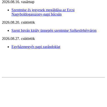
2026.08.16. vasárnap
Szentmise és jegyesek megáldása az Ercsi
Nagyboldogasszony-napi búcsún
2026.08.20. csütörtök
Szent István király ünnepén szentmise Székesfehérváron
2026.08.27. csütörtök
Egyházmegyés papi zarándoklat