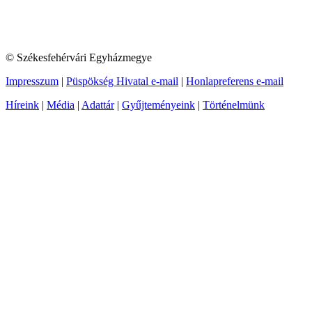
© Székesfehérvári Egyházmegye
Impresszum
|
Püspökség Hivatal e-mail
|
Honlapreferens e-mail
Híreink
|
Média
|
Adattár
|
Gyűjteményeink
|
Történelmünk