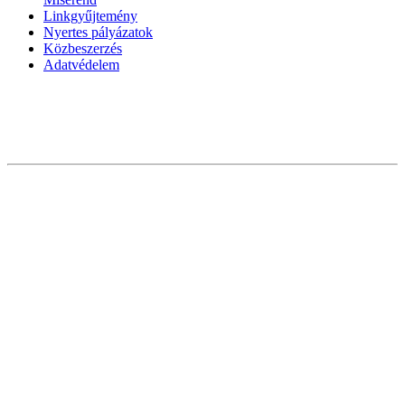
Linkgyűjtemény
Nyertes pályázatok
Közbeszerzés
Adatvédelem