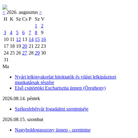
<
2026. augusztus
>
H
K
Sz
Cs
P
Sz
V
1
2
3
4
5
6
7
8
9
10
11
12
13
14
15
16
17
18
19
20
21
22
23
24
25
26
27
28
29
30
31
Ma
Nyári lelkigyakorlat hitoktatók és világi lelkipásztori
munkatársak részére
Első csütörtöki Eucharisztia ünnep (Öreghegy)
2026.08.14. péntek
Székesfehérvár fogadalmi szentmiséje
2026.08.15. szombat
Nagyboldogasszony ünnep - szentmise