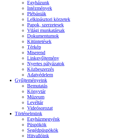
Egyházunk
Intézmények
Plébániák
Lelkipásztori körzetek
Papok, szerzetesek
Világi munkatársak
Dokumentumok
Kitüntetések
Térkép
Miserend
Linkgyűjtemény
Nyertes pályázatok
Közbeszerzés
Adatvédelem
Gyűjteményeink
Bemutatás
Könyvtár
Múzeum
Levéltár
Videósorozat
Történelmünk
Egyházmegyénk
Püspökök
Segédpüspökök
Hitvallóink