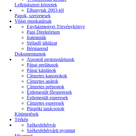
Lelkipásztori körzetek
Elhunytak 2003-tól
Papok, szerzetesek
Világi munkatársak
Egyházmegyei Törvénykönyv
Papi Direktórium
Iratminták
Stóladíj táblázat
Bérmarend
Dokumentumok
Apostoli protonotáriusok
Pápai prelátusok
Pápai káplánok
Címzetes kanonokok
Címzetes apátok
Címzetes prépostok
Érdemesült főesperesek
Érdemesült esperesek
Címzetes esperesek
Püspöki tanácsosok
Kitüntetések
Térkép
Székesfehérvár
Székesfehérvárit nyomtat
Miserend