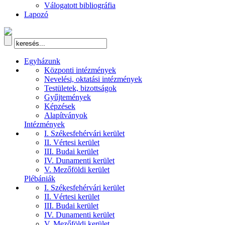
Válogatott bibliográfia
Lapozó
Egyházunk
Központi intézmények
Nevelési, oktatási intézmények
Testületek, bizottságok
Gyűjtemények
Képzések
Alapítványok
Intézmények
I. Székesfehérvári kerület
II. Vértesi kerület
III. Budai kerület
IV. Dunamenti kerület
V. Mezőföldi kerület
Plébániák
I. Székesfehérvári kerület
II. Vértesi kerület
III. Budai kerület
IV. Dunamenti kerület
V. Mezőföldi kerület