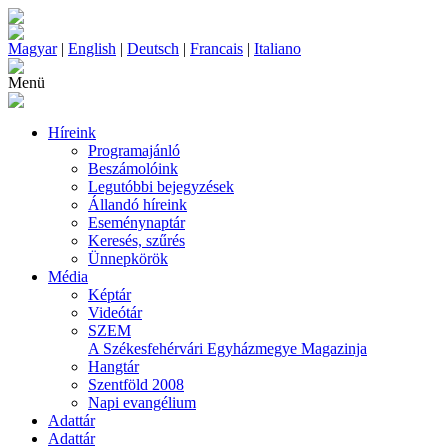
Magyar
|
English
|
Deutsch
|
Francais
|
Italiano
Menü
Híreink
Programajánló
Beszámolóink
Legutóbbi bejegyzések
Állandó híreink
Eseménynaptár
Keresés, szűrés
Ünnepkörök
Média
Képtár
Videótár
SZEM
A Székesfehérvári Egyházmegye Magazinja
Hangtár
Szentföld 2008
Napi evangélium
Adattár
Adattár