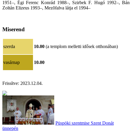
1951–, Égi Ferenc Konrád 1988–, Szirbek F. Hugó 1992–, Bán
Zoltán Elizeus 1993–, Mezõfalva látja el 1994–
Miserend
szerda
10.00
(a templom melletti idősek otthonában)
vasárnap
10.00
Frissítve:
2023.12.04
.
Püspöki szentmise Szent Donát
ünnepén