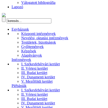
Válogatott bibliográfia
Lapozó
Egyházunk
Központi intézmények
Nevelési, oktatási intézmények
Testületek, bizottságok
Gyűjtemények
Képzések
Alapítványok
Intézmények
I. Székesfehérvári kerület
II. Vértesi kerület
III. Budai kerület
IV. Dunamenti kerület
V. Mezőföldi kerület
Plébániák
I. Székesfehérvári kerület
II. Vértesi kerület
III. Budai kerület
IV. Dunamenti kerület
V. Mezőföldi kerület