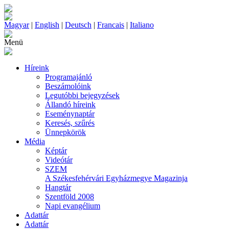
Magyar
|
English
|
Deutsch
|
Francais
|
Italiano
Menü
Híreink
Programajánló
Beszámolóink
Legutóbbi bejegyzések
Állandó híreink
Eseménynaptár
Keresés, szűrés
Ünnepkörök
Média
Képtár
Videótár
SZEM
A Székesfehérvári Egyházmegye Magazinja
Hangtár
Szentföld 2008
Napi evangélium
Adattár
Adattár