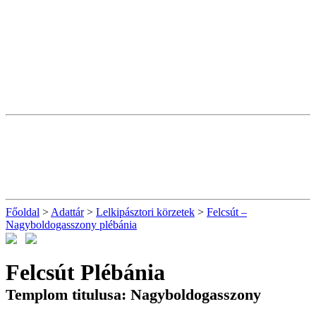
Főoldal
>
Adattár
>
Lelkipásztori körzetek
>
Felcsút –
Nagyboldogasszony plébánia
Felcsút Plébánia
Templom titulusa: Nagyboldogasszony