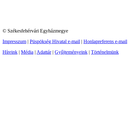
© Székesfehérvári Egyházmegye
Impresszum
|
Püspökség Hivatal e-mail
|
Honlapreferens e-mail
Híreink
|
Média
|
Adattár
|
Gyűjteményeink
|
Történelmünk