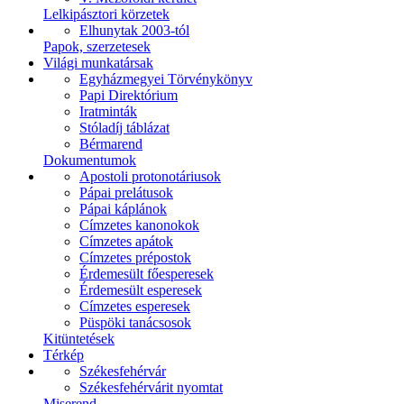
Lelkipásztori körzetek
Elhunytak 2003-tól
Papok, szerzetesek
Világi munkatársak
Egyházmegyei Törvénykönyv
Papi Direktórium
Iratminták
Stóladíj táblázat
Bérmarend
Dokumentumok
Apostoli protonotáriusok
Pápai prelátusok
Pápai káplánok
Címzetes kanonokok
Címzetes apátok
Címzetes prépostok
Érdemesült főesperesek
Érdemesült esperesek
Címzetes esperesek
Püspöki tanácsosok
Kitüntetések
Térkép
Székesfehérvár
Székesfehérvárit nyomtat
Miserend