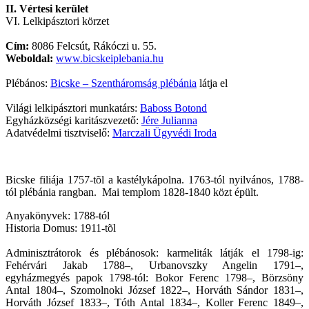
II. Vértesi kerület
VI. Lelkipásztori körzet
Cím:
8086 Felcsút, Rákóczi u. 55.
Weboldal:
www.bicskeiplebania.hu
Plébános:
Bicske – Szentháromság plébánia
látja el
Világi lelkipásztori munkatárs:
Baboss Botond
Egyházközségi karitászvezető:
Jére Julianna
Adatvédelmi tisztviselő:
Marczali Ügyvédi Iroda
Bicske filiája 1757-tõl a kastélykápolna. 1763-tól nyilvános, 1788-
tól plébánia rangban. Mai templom 1828-1840 közt épült.
Anyakönyvek: 1788-tól
Historia Domus: 1911-tõl
Adminisztrátorok és plébánosok: karmeliták látják el 1798-ig:
Fehérvári Jakab 1788–, Urbanovszky Angelin 1791–,
egyházmegyés papok 1798-tól: Bokor Ferenc 1798–, Börzsöny
Antal 1804–, Szomolnoki József 1822–, Horváth Sándor 1831–,
Horváth József 1833–, Tóth Antal 1834–, Koller Ferenc 1849–,