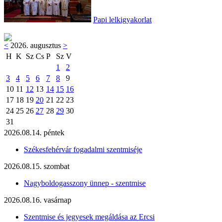
Papi lelkigyakorlat
<
2026. augusztus
>
H
K
Sz
Cs
P
Sz
V
1
2
3
4
5
6
7
8
9
10
11
12
13
14
15
16
17
18
19
20
21
22
23
24
25
26
27
28
29
30
31
2026.08.14. péntek
Székesfehérvár fogadalmi szentmiséje
2026.08.15. szombat
Nagyboldogasszony ünnep - szentmise
2026.08.16. vasárnap
Szentmise és jegyesek megáldása az Ercsi