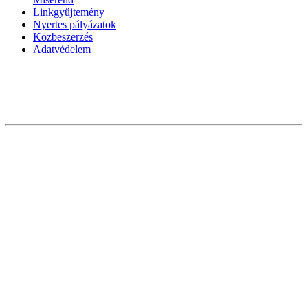
Linkgyűjtemény
Nyertes pályázatok
Közbeszerzés
Adatvédelem