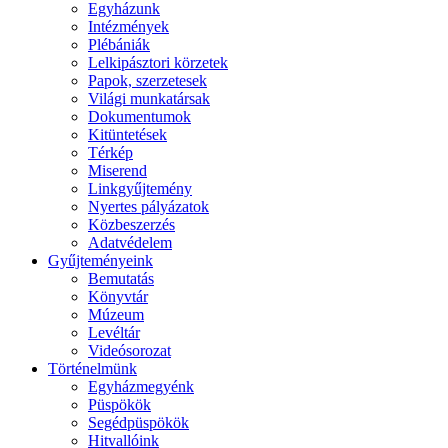
Egyházunk
Intézmények
Plébániák
Lelkipásztori körzetek
Papok, szerzetesek
Világi munkatársak
Dokumentumok
Kitüntetések
Térkép
Miserend
Linkgyűjtemény
Nyertes pályázatok
Közbeszerzés
Adatvédelem
Gyűjteményeink
Bemutatás
Könyvtár
Múzeum
Levéltár
Videósorozat
Történelmünk
Egyházmegyénk
Püspökök
Segédpüspökök
Hitvallóink