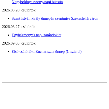
Nagyboldogasszony-napi búcsún
2026.08.20. csütörtök
Szent István király ünnepén szentmise Székesfehérváron
2026.08.27. csütörtök
Egyházmegyés papi zarándoklat
2026.09.03. csütörtök
Első csütörtöki Eucharisztia ünnep (Ciszterci)