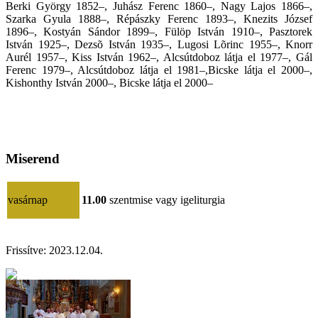
Berki György 1852–, Juhász Ferenc 1860–, Nagy Lajos 1866–,
Szarka Gyula 1888–, Répászky Ferenc 1893–, Knezits József
1896–, Kostyán Sándor 1899–, Fülöp István 1910–, Pasztorek
István 1925–, Dezsõ István 1935–, Lugosi Lõrinc 1955–, Knorr
Aurél 1957–, Kiss István 1962–, Alcsútdoboz látja el 1977–, Gál
Ferenc 1979–, Alcsútdoboz látja el 1981–,Bicske látja el 2000–,
Kishonthy István 2000–, Bicske látja el 2000–
Miserend
vasárnap
11.00
szentmise vagy igeliturgia
Frissítve:
2023.12.04.