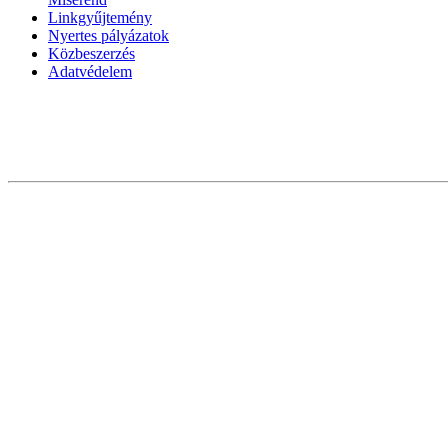
Linkgyűjtemény
Nyertes pályázatok
Közbeszerzés
Adatvédelem