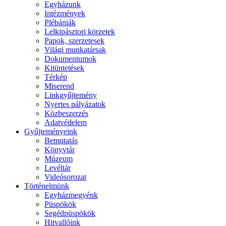
Egyházunk
Intézmények
Plébániák
Lelkipásztori körzetek
Papok, szerzetesek
Világi munkatársak
Dokumentumok
Kitüntetések
Térkép
Miserend
Linkgyűjtemény
Nyertes pályázatok
Közbeszerzés
Adatvédelem
Gyűjteményeink
Bemutatás
Könyvtár
Múzeum
Levéltár
Videósorozat
Történelmünk
Egyházmegyénk
Püspökök
Segédpüspökök
Hitvallóink