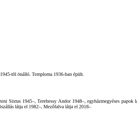
, 1945-tõl önálló. Temploma 1936-ban épült.
reczeni Sixtus 1945–, Terebessy Andor 1948–, egyházmegyéses papok l
zállás látja el 1982–, Mezőfalva látja el 2018–