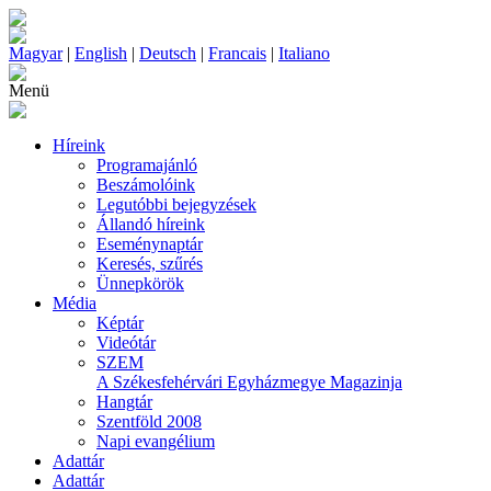
Magyar
|
English
|
Deutsch
|
Francais
|
Italiano
Menü
Híreink
Programajánló
Beszámolóink
Legutóbbi bejegyzések
Állandó híreink
Eseménynaptár
Keresés, szűrés
Ünnepkörök
Média
Képtár
Videótár
SZEM
A Székesfehérvári Egyházmegye Magazinja
Hangtár
Szentföld 2008
Napi evangélium
Adattár
Adattár