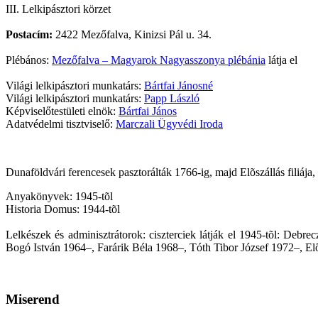
III. Lelkipásztori körzet
Postacím:
2422 Mezőfalva, Kinizsi Pál u. 34.
Plébános:
Mezőfalva – Magyarok Nagyasszonya plébánia
látja el
Világi lelkipásztori munkatárs:
Bártfai Jánosné
Világi lelkipásztori munkatárs:
Papp László
Képviselőtestületi elnök:
Bártfai János
Adatvédelmi tisztviselő:
Marczali Ügyvédi Iroda
Dunaföldvári ferencesek pasztorálták 1766-ig, majd Elõszállás filiája
Anyakönyvek: 1945-tõl
Historia Domus: 1944-tõl
Lelkészek és adminisztrátorok: ciszterciek látják el 1945-tõl: Deb
Bogó István 1964–, Farárik Béla 1968–, Tóth Tibor József 1972–, Elõs
Miserend