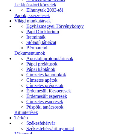
Lelkipásztori körzetek
Elhunytak 2003-tól
Papok, szerzetesek
Világi munkatársak
Egyházmegyei Törvénykönyv
Papi Direktórium
Iratminták
Stóladíj táblázat
Bérmarend
Dokumentumok
Apostoli protonotáriusok
Pápai prelátusok
Pápai káplánok
Címzetes kanonokok
Címzetes apátok
Címzetes prépostok
Érdemesült főesperesek
Érdemesült esperesek
Címzetes esperesek
Püspöki tanácsosok
Kitüntetések
Térkép
Székesfehérvár
Székesfehérvárit nyomtat
Miserend