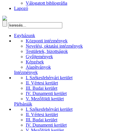
Válogatott bibliográfia
Lapozó
Egyházunk
Központi intézmények
Nevelési, oktatási intézmények
Testületek, bizottságok
Gyűjtemények
Képzések
Alapítványok
Intézmények
I. Székesfehérvári kerület
II. Vértesi kerület
III. Budai kerület
IV. Dunamenti kerület
V. Mezőföldi kerület
Plébániák
I. Székesfehérvári kerület
II. Vértesi kerület
III. Budai kerület
IV. Dunamenti kerület
V. Mezőföldi kerület