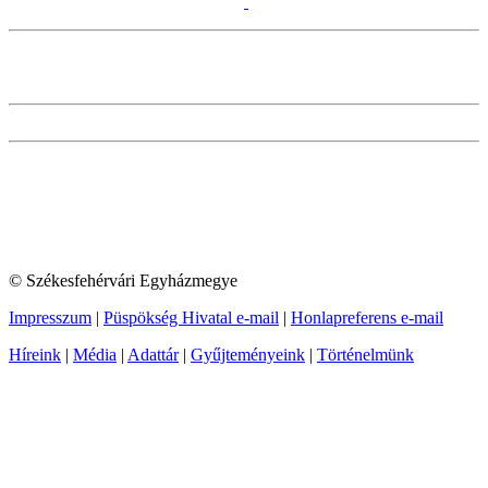
© Székesfehérvári Egyházmegye
Impresszum
|
Püspökség Hivatal e-mail
|
Honlapreferens e-mail
Híreink
|
Média
|
Adattár
|
Gyűjteményeink
|
Történelmünk