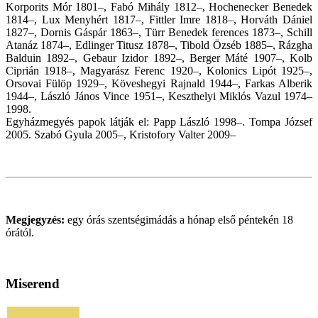
Korporits Mór 1801–, Fabó Mihály 1812–, Hochenecker Benedek
1814–, Lux Menyhért 1817–, Fittler Imre 1818–, Horváth Dániel
1827–, Dornis Gáspár 1863–, Türr Benedek ferences 1873–, Schill
Atanáz 1874–, Edlinger Titusz 1878–, Tibold Özséb 1885–, Rázgha
Balduin 1892–, Gebaur Izidor 1892–, Berger Máté 1907–, Kolb
Ciprián 1918–, Magyarász Ferenc 1920–, Kolonics Lipót 1925–,
Orsovai Fülöp 1929–, Köveshegyi Rajnald 1944–, Farkas Alberik
1944–, László János Vince 1951–, Keszthelyi Miklós Vazul 1974–
1998.
Egyházmegyés papok látják el: Papp László 1998–. Tompa József
2005. Szabó Gyula 2005–, Kristofory Valter 2009–
Megjegyzés:
egy órás szentségimádás a hónap első péntekén 18
órától.
Miserend