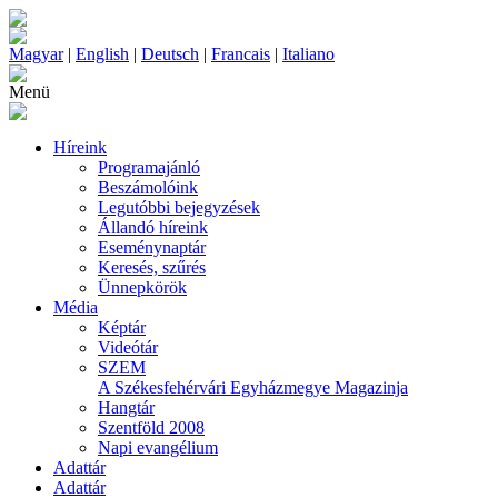
Magyar
|
English
|
Deutsch
|
Francais
|
Italiano
Menü
Híreink
Programajánló
Beszámolóink
Legutóbbi bejegyzések
Állandó híreink
Eseménynaptár
Keresés, szűrés
Ünnepkörök
Média
Képtár
Videótár
SZEM
A Székesfehérvári Egyházmegye Magazinja
Hangtár
Szentföld 2008
Napi evangélium
Adattár
Adattár