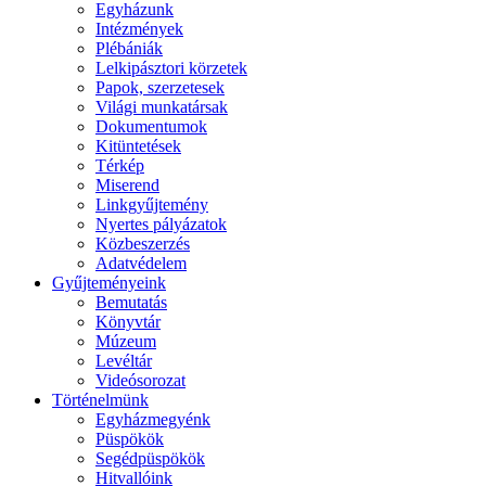
Egyházunk
Intézmények
Plébániák
Lelkipásztori körzetek
Papok, szerzetesek
Világi munkatársak
Dokumentumok
Kitüntetések
Térkép
Miserend
Linkgyűjtemény
Nyertes pályázatok
Közbeszerzés
Adatvédelem
Gyűjteményeink
Bemutatás
Könyvtár
Múzeum
Levéltár
Videósorozat
Történelmünk
Egyházmegyénk
Püspökök
Segédpüspökök
Hitvallóink