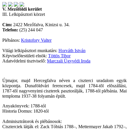
V. Mezőföldi kerület
III. Lelkipásztori körzet
Cím:
2422 Mezőfalva, Kinizsi u. 34.
Telefon:
(25) 244 047
Plébános:
Kristofory Valter
Világi lelkipásztori munkatárs:
Horváth István
Képviselőtestületi elnök:
Töttös Tibor
Adatvédelmi tisztviselő:
Marczali Ügyvédi Iroda
Újmajor, majd Hercegfalva néven a ciszterci uradalom egyik
központja. Dunaföldvári ferencesek, majd 1784-tõl elõszállási,
1787-tõl nagyvenyimi ciszterek pasztorálják, 1788-tól plébánia. Mai
temploma 1937-38 folyamán épült.
Anyakönyvek: 1788-tól
Historia Domus: 1820-tól
Adminisztrátorok és plébánosok:
Ciszterciek látják el: Zack Tóbiás 1788–, Mettermayer Jakab 1792–,