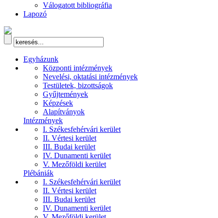
Válogatott bibliográfia
Lapozó
Egyházunk
Központi intézmények
Nevelési, oktatási intézmények
Testületek, bizottságok
Gyűjtemények
Képzések
Alapítványok
Intézmények
I. Székesfehérvári kerület
II. Vértesi kerület
III. Budai kerület
IV. Dunamenti kerület
V. Mezőföldi kerület
Plébániák
I. Székesfehérvári kerület
II. Vértesi kerület
III. Budai kerület
IV. Dunamenti kerület
V. Mezőföldi kerület