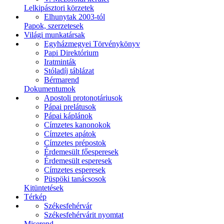
Lelkipásztori körzetek
Elhunytak 2003-tól
Papok, szerzetesek
Világi munkatársak
Egyházmegyei Törvénykönyv
Papi Direktórium
Iratminták
Stóladíj táblázat
Bérmarend
Dokumentumok
Apostoli protonotáriusok
Pápai prelátusok
Pápai káplánok
Címzetes kanonokok
Címzetes apátok
Címzetes prépostok
Érdemesült főesperesek
Érdemesült esperesek
Címzetes esperesek
Püspöki tanácsosok
Kitüntetések
Térkép
Székesfehérvár
Székesfehérvárit nyomtat
Miserend