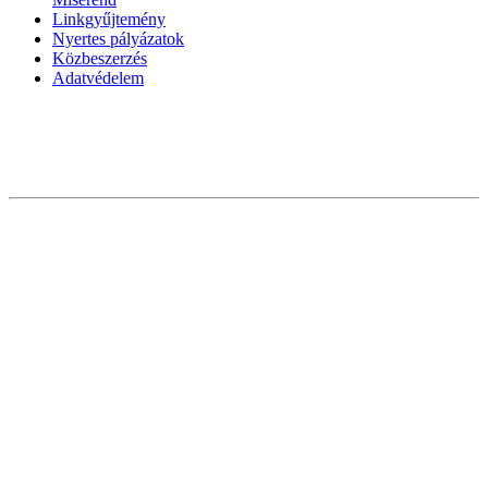
Linkgyűjtemény
Nyertes pályázatok
Közbeszerzés
Adatvédelem