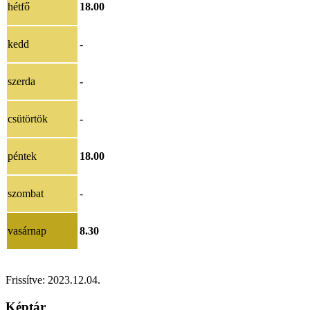
hétfő
18.00
kedd
-
szerda
-
csütörtök
-
péntek
18.00
szombat
-
vasárnap
8.30
Frissítve: 2023.12.04.
Képtár