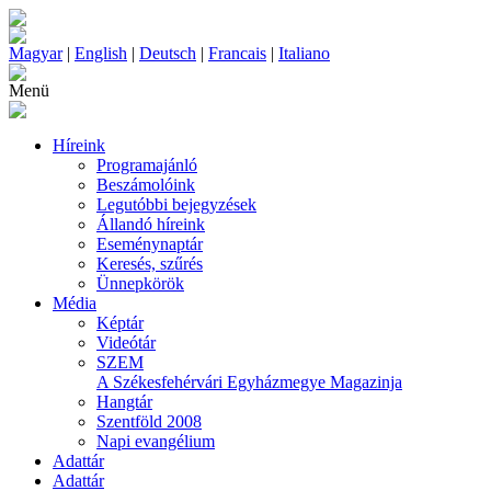
Magyar
|
English
|
Deutsch
|
Francais
|
Italiano
Menü
Híreink
Programajánló
Beszámolóink
Legutóbbi bejegyzések
Állandó híreink
Eseménynaptár
Keresés, szűrés
Ünnepkörök
Média
Képtár
Videótár
SZEM
A Székesfehérvári Egyházmegye Magazinja
Hangtár
Szentföld 2008
Napi evangélium
Adattár
Adattár