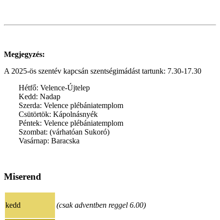
Megjegyzés:
A 2025-ös szentév kapcsán szentségimádást tartunk: 7.30-17.30
Hétfő: Velence-Újtelep
Kedd: Nadap
Szerda: Velence plébániatemplom
Csütörtök: Kápolnásnyék
Péntek: Velence plébániatemplom
Szombat: (várhatóan Sukoró)
Vasárnap: Baracska
Miserend
kedd
(csak adventben reggel 6.00)