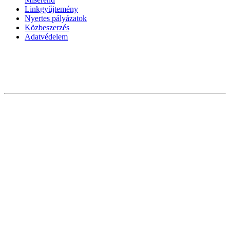
Linkgyűjtemény
Nyertes pályázatok
Közbeszerzés
Adatvédelem