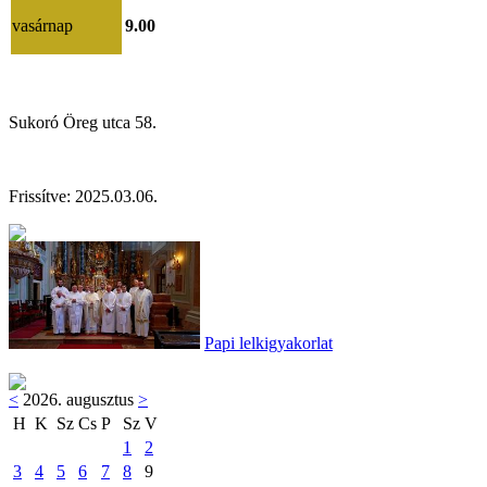
vasárnap
9.00
Sukoró Öreg utca 58.
Frissítve:
202
5.03.06
.
Papi lelkigyakorlat
<
2026. augusztus
>
H
K
Sz
Cs
P
Sz
V
1
2
3
4
5
6
7
8
9