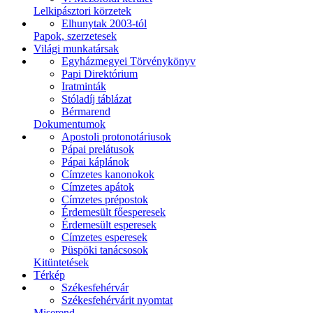
Lelkipásztori körzetek
Elhunytak 2003-tól
Papok, szerzetesek
Világi munkatársak
Egyházmegyei Törvénykönyv
Papi Direktórium
Iratminták
Stóladíj táblázat
Bérmarend
Dokumentumok
Apostoli protonotáriusok
Pápai prelátusok
Pápai káplánok
Címzetes kanonokok
Címzetes apátok
Címzetes prépostok
Érdemesült főesperesek
Érdemesült esperesek
Címzetes esperesek
Püspöki tanácsosok
Kitüntetések
Térkép
Székesfehérvár
Székesfehérvárit nyomtat
Miserend