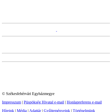
© Székesfehérvári Egyházmegye
Impresszum
|
Püspökség Hivatal e-mail
|
Honlapreferens e-mail
Híreink
|
Média
|
Adattár
|
Gyűjteményeink
|
Történelmünk