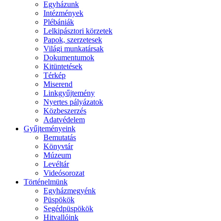
Egyházunk
Intézmények
Plébániák
Lelkipásztori körzetek
Papok, szerzetesek
Világi munkatársak
Dokumentumok
Kitüntetések
Térkép
Miserend
Linkgyűjtemény
Nyertes pályázatok
Közbeszerzés
Adatvédelem
Gyűjteményeink
Bemutatás
Könyvtár
Múzeum
Levéltár
Videósorozat
Történelmünk
Egyházmegyénk
Püspökök
Segédpüspökök
Hitvallóink