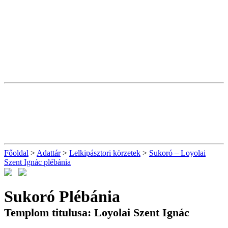
Főoldal
>
Adattár
>
Lelkipásztori körzetek
>
Sukoró – Loyolai
Szent Ignác plébánia
Sukoró Plébánia
Templom titulusa: Loyolai Szent Ignác