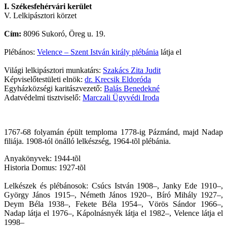
I. Székesfehérvári kerület
V. Lelkipásztori körzet
Cím:
8096 Sukoró, Öreg u. 19.
Plébános:
Velence – Szent István király plébánia
látja el
Világi lelkipásztori munkatárs:
Szakács Zita Judit
Képviselőtestületi elnök:
dr. Krecsik Eldoróda
Egyházközségi karitászvezető:
Balás Benedekné
Adatvédelmi tisztviselő:
Marczali Ügyvédi Iroda
1767-68 folyamán épült temploma 1778-ig Pázmánd, majd Nadap
filiája. 1908-tól önálló lelkészség, 1964-tõl plébánia.
Anyakönyvek: 1944-tõl
Historia Domus: 1927-tõl
Lelkészek és plébánosok: Csúcs István 1908–, Janky Ede 1910–,
György János 1915–, Németh János 1920–, Bíró Mihály 1927–,
Deym Béla 1938–, Fekete Béla 1954–, Vörös Sándor 1966–,
Nadap látja el 1976–, Kápolnásnyék látja el 1982–, Velence látja el
1998–