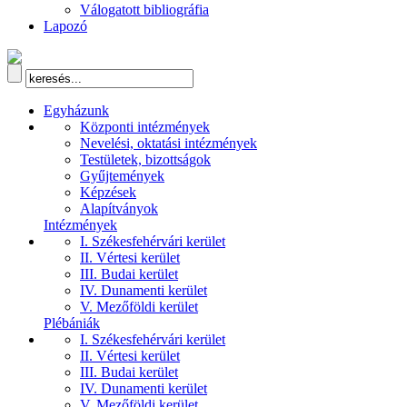
Válogatott bibliográfia
Lapozó
Egyházunk
Központi intézmények
Nevelési, oktatási intézmények
Testületek, bizottságok
Gyűjtemények
Képzések
Alapítványok
Intézmények
I. Székesfehérvári kerület
II. Vértesi kerület
III. Budai kerület
IV. Dunamenti kerület
V. Mezőföldi kerület
Plébániák
I. Székesfehérvári kerület
II. Vértesi kerület
III. Budai kerület
IV. Dunamenti kerület
V. Mezőföldi kerület