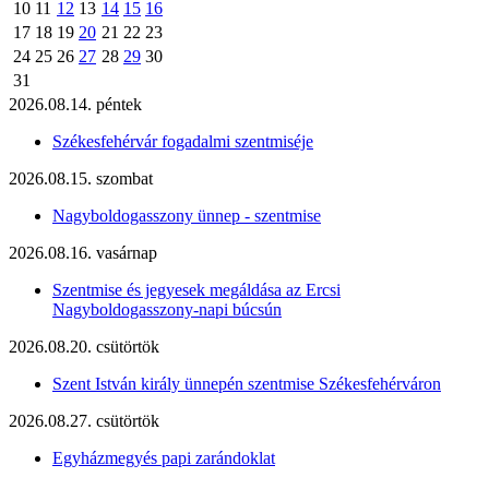
10
11
12
13
14
15
16
17
18
19
20
21
22
23
24
25
26
27
28
29
30
31
2026.08.14. péntek
Székesfehérvár fogadalmi szentmiséje
2026.08.15. szombat
Nagyboldogasszony ünnep - szentmise
2026.08.16. vasárnap
Szentmise és jegyesek megáldása az Ercsi
Nagyboldogasszony-napi búcsún
2026.08.20. csütörtök
Szent István király ünnepén szentmise Székesfehérváron
2026.08.27. csütörtök
Egyházmegyés papi zarándoklat