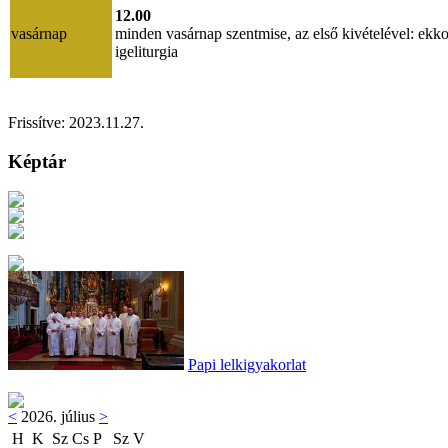
12.00
vasárnap
minden vasárnap szentmise, az első kivételével: ekko
igeliturgia
Frissítve:
2023.11.27.
Képtár
Papi lelkigyakorlat
<
2026. július
>
H
K
Sz
Cs
P
Sz
V