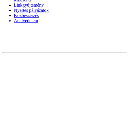
Linkgyűjtemény
Nyertes pályázatok
Közbeszerzés
Adatvédelem