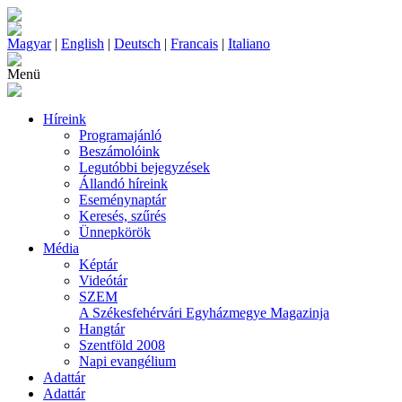
Magyar
|
English
|
Deutsch
|
Francais
|
Italiano
Menü
Híreink
Programajánló
Beszámolóink
Legutóbbi bejegyzések
Állandó híreink
Eseménynaptár
Keresés, szűrés
Ünnepkörök
Média
Képtár
Videótár
SZEM
A Székesfehérvári Egyházmegye Magazinja
Hangtár
Szentföld 2008
Napi evangélium
Adattár
Adattár