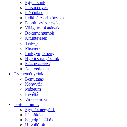
Egyházunk
Intézmények
Plébániák
Lelkipásztori körzetek
Papok, szerzetesek
Világi munkatársak
Dokumentumok
Kitüntetések
Térkép
Miserend
Linkgyűjtemény
Nyertes pályázatok
Közbeszerzés
Adatvédelem
Gyűjteményeink
Bemutatás
Könyvtár
Múzeum
Levéltár
Videósorozat
Történelmünk
Egyházmegyénk
Püspökök
Segédpüspökök
Hitvallóink