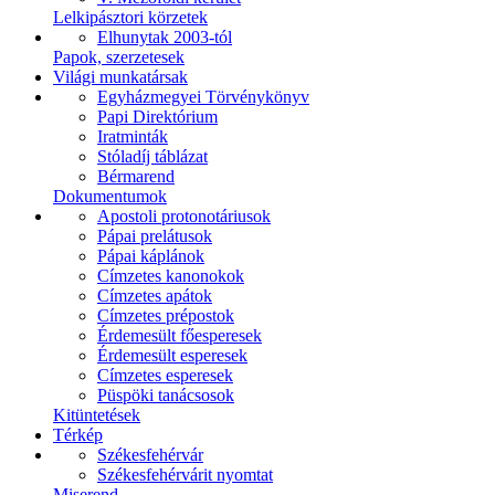
Lelkipásztori körzetek
Elhunytak 2003-tól
Papok, szerzetesek
Világi munkatársak
Egyházmegyei Törvénykönyv
Papi Direktórium
Iratminták
Stóladíj táblázat
Bérmarend
Dokumentumok
Apostoli protonotáriusok
Pápai prelátusok
Pápai káplánok
Címzetes kanonokok
Címzetes apátok
Címzetes prépostok
Érdemesült főesperesek
Érdemesült esperesek
Címzetes esperesek
Püspöki tanácsosok
Kitüntetések
Térkép
Székesfehérvár
Székesfehérvárit nyomtat
Miserend