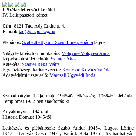
I. Székesfehérvári kerület
IV. Lelkipásztori körzet
Cím:
8121 Tác, Ady Endre u. 4.
E-mail:
tac@puspokseg.hu
Plébános:
Szabadbattyán – Szent Imre plébánia
látja el
Világi lelkipásztori munkatárs:
Völgyiné Völgyesi Anna
Képviselőtestületi elnök:
Szauter Ákos
Katekéta:
Szauter Réka Márta
Egyházközségi karitászvezető:
Kozicsné Kovács Valéria
Adatvédelmi tisztviselő:
Marczali Ügyvédi Iroda
Szabadbattyán filiája, majd 1945-tõl lelkészség, 1968-tól plébánia.
Templomát 1932-ben alakították ki.
Anyakönyvek: 1945-tõl
Historia Domus: 1945-tõl
Lelkészek és plébánosok: Szabó Andor 1945–, Lugosi Lõrinc
1947–, Ternyák Géza 1947–, Farárik Béla 1975–, Szabadbattyán