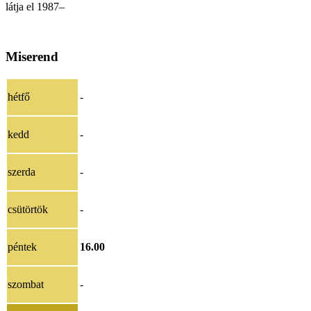
látja el 1987–
Miserend
hétfő
-
kedd
-
szerda
-
csütörtök
-
péntek
16.00
szombat
-