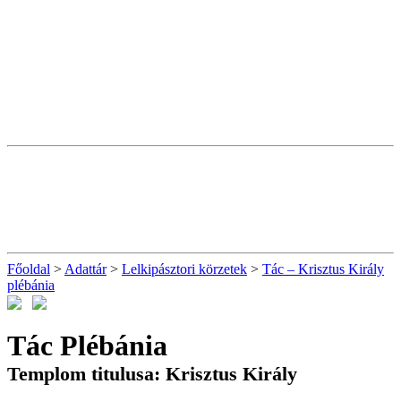
Főoldal
>
Adattár
>
Lelkipásztori körzetek
>
Tác – Krisztus Király
plébánia
Tác Plébánia
Templom titulusa: Krisztus Király