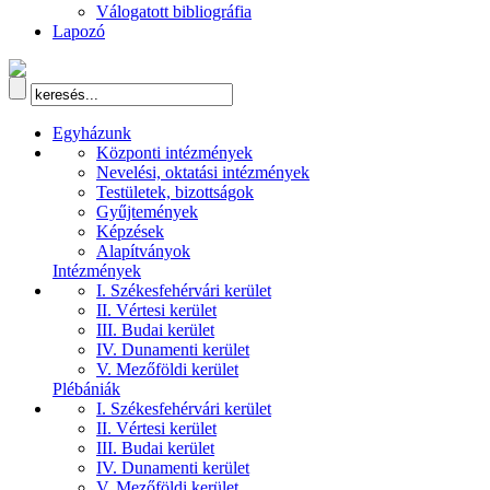
Válogatott bibliográfia
Lapozó
Egyházunk
Központi intézmények
Nevelési, oktatási intézmények
Testületek, bizottságok
Gyűjtemények
Képzések
Alapítványok
Intézmények
I. Székesfehérvári kerület
II. Vértesi kerület
III. Budai kerület
IV. Dunamenti kerület
V. Mezőföldi kerület
Plébániák
I. Székesfehérvári kerület
II. Vértesi kerület
III. Budai kerület
IV. Dunamenti kerület
V. Mezőföldi kerület