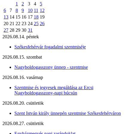
1
2
3
4
5
6
7
8
9
10
11
12
13
14
15
16
17
18
19
20
21
22
23
24
25
26
27
28
29
30
31
2026.08.14. péntek
Székesfehérvár fogadalmi szentmiséje
2026.08.15. szombat
Nagyboldogasszony ünnep - szentmise
2026.08.16. vasárnap
Szentmise és jegyesek megáldása az Ercsi
Nagyboldogasszony-napi búcsún
2026.08.20. csütörtök
Szent István király ünnepén szentmise Székesfehérváron
2026.08.27. csütörtök
Egyházmegyés papi zarándoklat