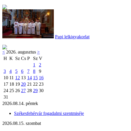
Papi lelkigyakorlat
<
2026. augusztus
>
H
K
Sz
Cs
P
Sz
V
1
2
3
4
5
6
7
8
9
10
11
12
13
14
15
16
17
18
19
20
21
22
23
24
25
26
27
28
29
30
31
2026.08.14. péntek
Székesfehérvár fogadalmi szentmiséje
2026.08.15. szombat