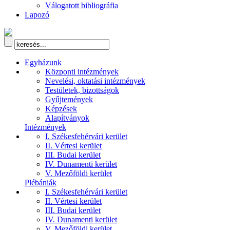
Válogatott bibliográfia
Lapozó
Egyházunk
Központi intézmények
Nevelési, oktatási intézmények
Testületek, bizottságok
Gyűjtemények
Képzések
Alapítványok
Intézmények
I. Székesfehérvári kerület
II. Vértesi kerület
III. Budai kerület
IV. Dunamenti kerület
V. Mezőföldi kerület
Plébániák
I. Székesfehérvári kerület
II. Vértesi kerület
III. Budai kerület
IV. Dunamenti kerület
V. Mezőföldi kerület