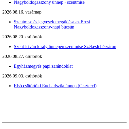
Nagyboldogasszony ünnep - szentmise
2026.08.16. vasárnap
Szentmise és jegyesek megáldása az Ercsi
Nagyboldogasszony-napi búcsún
2026.08.20. csütörtök
Szent István király ünnepén szentmise Székesfehérváron
2026.08.27. csütörtök
Egyházmegyés papi zarándoklat
2026.09.03. csütörtök
Első csütörtöki Eucharisztia ünnep (Ciszterci)