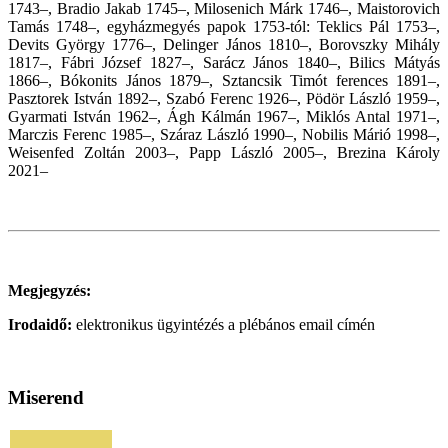
1743–, Bradio Jakab 1745–, Milosenich Márk 1746–, Maistorovich
Tamás 1748–, egyházmegyés papok 1753-tól: Teklics Pál 1753–,
Devits György 1776–, Delinger János 1810–, Borovszky Mihály
1817–, Fábri József 1827–, Sarácz János 1840–, Bilics Mátyás
1866–, Bókonits János 1879–, Sztancsik Timót ferences 1891–,
Pasztorek István 1892–, Szabó Ferenc 1926–, Pödör László 1959–,
Gyarmati István 1962–, Ágh Kálmán 1967–, Miklós Antal 1971–,
Marczis Ferenc 1985–, Száraz László 1990–, Nobilis Márió 1998–,
Weisenfed Zoltán 2003–, Papp László 2005–,
Brezina Károly
2021–
Megjegyzés:
Irodaidő:
elektronikus ügyintézés a plébános email címén
Miserend