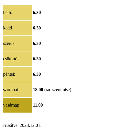
hétfő
6.30
kedd
6.30
szerda
6.30
csütörtök
6.30
péntek
6.30
szombat
18.00
(rác szentmise)
vasárnap
11.00
Frissítve:
202
3.12.01
.