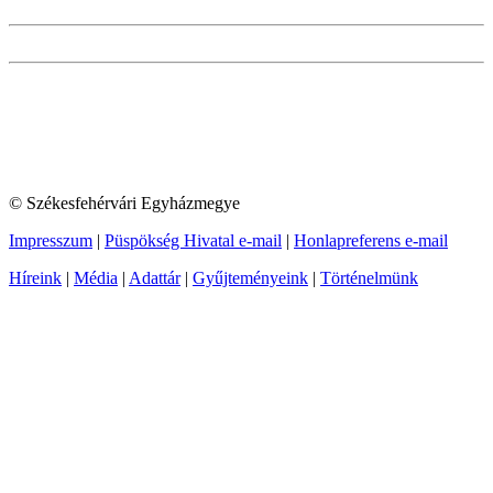
© Székesfehérvári Egyházmegye
Impresszum
|
Püspökség Hivatal e-mail
|
Honlapreferens e-mail
Híreink
|
Média
|
Adattár
|
Gyűjteményeink
|
Történelmünk