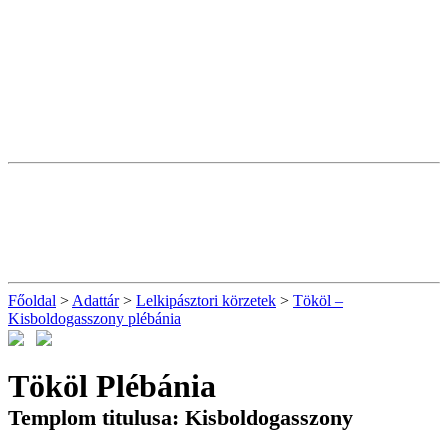
Főoldal
>
Adattár
>
Lelkipásztori körzetek
>
Tököl –
Kisboldogasszony plébánia
Tököl Plébánia
Templom titulusa: Kisboldogasszony