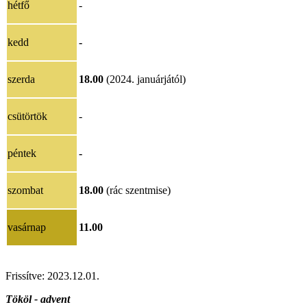
hétfő
-
kedd
-
szerda
18.00
(2024. januárjától)
csütörtök
-
péntek
-
szombat
18.00
(rác szentmise)
vasárnap
11.00
Frissítve:
2023.12.01
.
Tököl - advent