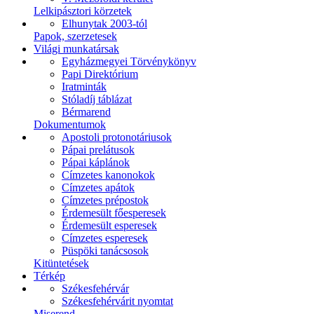
Lelkipásztori körzetek
Elhunytak 2003-tól
Papok, szerzetesek
Világi munkatársak
Egyházmegyei Törvénykönyv
Papi Direktórium
Iratminták
Stóladíj táblázat
Bérmarend
Dokumentumok
Apostoli protonotáriusok
Pápai prelátusok
Pápai káplánok
Címzetes kanonokok
Címzetes apátok
Címzetes prépostok
Érdemesült főesperesek
Érdemesült esperesek
Címzetes esperesek
Püspöki tanácsosok
Kitüntetések
Térkép
Székesfehérvár
Székesfehérvárit nyomtat
Miserend