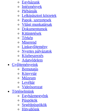
Egyházunk
Intézmények
Plébániák
Lelkipásztori körzetek
Papok, szerzetesek
Világi munkatársak
Dokumentumok
Kitüntetések
Térkép
Miserend
Linkgyűjtemény
Nyertes pályázatok
Közbeszerzés
Adatvédelem
Gyűjteményeink
Bemutatás
Könyvtár
Múzeum
Levéltár
Videósorozat
Történelmünk
Egyházmegyénk
Püspökök
Segédpüspökök
Hitvallóink