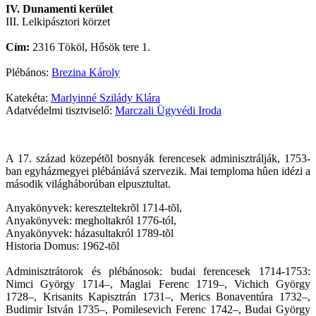
IV. Dunamenti kerület
III. Lelkipásztori körzet
Cím:
2316 Tököl, Hősök tere 1.
Plébános:
Brezina Károly
Katekéta:
Marlyinné Szilády Klára
Adatvédelmi tisztviselő:
Marczali Ügyvédi Iroda
A 17. század közepétõl bosnyák ferencesek adminisztrálják, 1753-
ban egyházmegyei plébániává szervezik. Mai temploma hûen idézi a
második világháborúban elpusztultat.
Anyakönyvek: kereszteltekrõl 1714-tõl,
Anyakönyvek: megholtakról 1776-tól,
Anyakönyvek: házasultakról 1789-tõl
Historia Domus: 1962-tõl
Adminisztrátorok és plébánosok: budai ferencesek 1714-1753:
Nimci György 1714–, Maglai Ferenc 1719–, Vichich György
1728–, Krisanits Kapisztrán 1731–, Merics Bonaventúra 1732–,
Budimir István 1735–, Pomilesevich Ferenc 1742–, Budai György