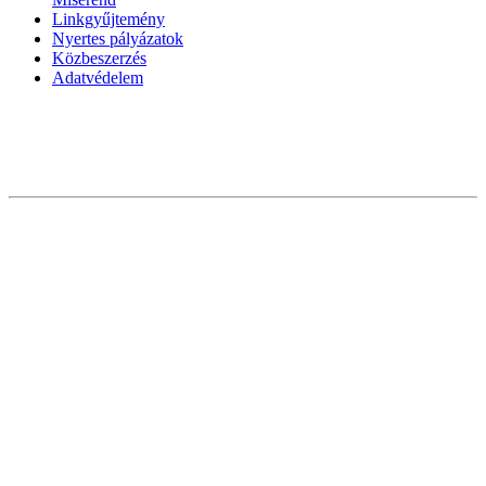
Linkgyűjtemény
Nyertes pályázatok
Közbeszerzés
Adatvédelem