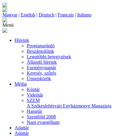
Magyar
|
English
|
Deutsch
|
Francais
|
Italiano
Menü
Híreink
Programajánló
Beszámolóink
Legutóbbi bejegyzések
Állandó híreink
Eseménynaptár
Keresés, szűrés
Ünnepkörök
Média
Képtár
Videótár
SZEM
A Székesfehérvári Egyházmegye Magazinja
Hangtár
Szentföld 2008
Napi evangélium
Adattár
Adattár