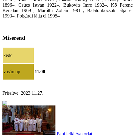
1896–, Csúcs István 1922–, Bukovits Imre 1932–, Kõ Ferenc
Bertalan 1969–, Maróthi Zoltán 1981–, Balatonbozsok látja el
1993–, Polgárdi látja el 1995–
Miserend
kedd
-
vasárnap
11.00
Frissítve:
2023.11.27.
Papi lelkigyakorlat