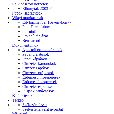
Lelkipásztori körzetek
Elhunytak 2003-tól
Papok, szerzetesek
Világi munkatársak
Egyházmegyei Törvénykönyv
Papi Direktórium
Iratminták
Stóladíj táblázat
Bérmarend
Dokumentumok
Apostoli protonotáriusok
Pápai prelátusok
Pápai káplánok
Címzetes kanonokok
Címzetes apátok
Címzetes prépostok
Érdemesült főesperesek
Érdemesült esperesek
Címzetes esperesek
Püspöki tanácsosok
Kitüntetések
Térkép
Székesfehérvár
Székesfehérvárit nyomtat
Miserend