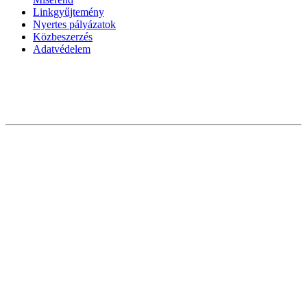
Linkgyűjtemény
Nyertes pályázatok
Közbeszerzés
Adatvédelem