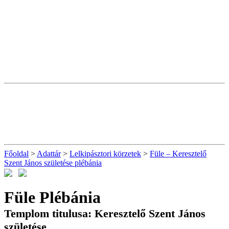
Főoldal
>
Adattár
>
Lelkipásztori körzetek
>
Füle – Keresztelő
Szent János születése plébánia
Füle Plébánia
Templom titulusa: Keresztelő Szent János
születése