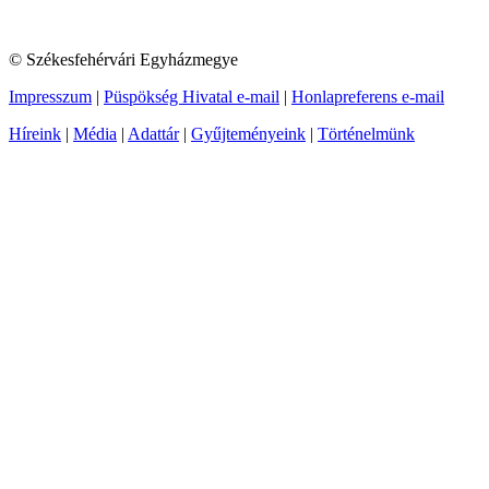
© Székesfehérvári Egyházmegye
Impresszum
|
Püspökség Hivatal e-mail
|
Honlapreferens e-mail
Híreink
|
Média
|
Adattár
|
Gyűjteményeink
|
Történelmünk