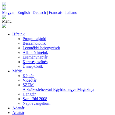
Magyar
|
English
|
Deutsch
|
Francais
|
Italiano
Menü
Híreink
Programajánló
Beszámolóink
Legutóbbi bejegyzések
Állandó híreink
Eseménynaptár
Keresés, szűrés
Ünnepkörök
Média
Képtár
Videótár
SZEM
A Székesfehérvári Egyházmegye Magazinja
Hangtár
Szentföld 2008
Napi evangélium
Adattár
Adattár