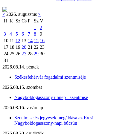
<
2026. augusztus
>
H
K
Sz
Cs
P
Sz
V
1
2
3
4
5
6
7
8
9
10
11
12
13
14
15
16
17
18
19
20
21
22
23
24
25
26
27
28
29
30
31
2026.08.14. péntek
Székesfehérvár fogadalmi szentmiséje
2026.08.15. szombat
Nagyboldogasszony ünnep - szentmise
2026.08.16. vasárnap
Szentmise és jegyesek megáldása az Ercsi
Nagyboldogasszony-napi búcsún
2026.08.20. csütörtök