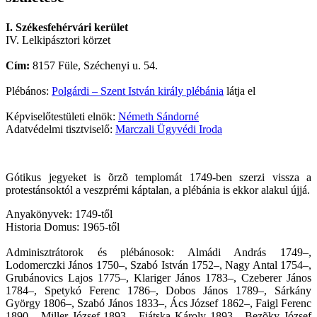
I. Székesfehérvári kerület
IV. Lelkipásztori körzet
Cím:
8157 Füle, Széchenyi u. 54.
Plébános:
Polgárdi – Szent István király plébánia
látja el
Képviselőtestületi elnök:
Németh Sándorné
Adatvédelmi tisztviselő:
Marczali Ügyvédi Iroda
Gótikus jegyeket is õrzõ templomát 1749-ben szerzi vissza a
protestánsoktól a veszprémi káptalan, a plébánia is ekkor alakul újjá.
Anyakönyvek: 1749-től
Historia Domus: 1965-től
Adminisztrátorok és plébánosok: Almádi András 1749–,
Lodomerczki János 1750–, Szabó István 1752–, Nagy Antal 1754–,
Grubánovics Lajos 1775–, Klariger János 1783–, Czeberer János
1784–, Spetykó Ferenc 1786–, Dobos János 1789–, Sárkány
György 1806–, Szabó János 1833–, Ács József 1862–, Faigl Ferenc
1890–, Miller József 1893–, Fiátska Károly 1893–, Bezõky József