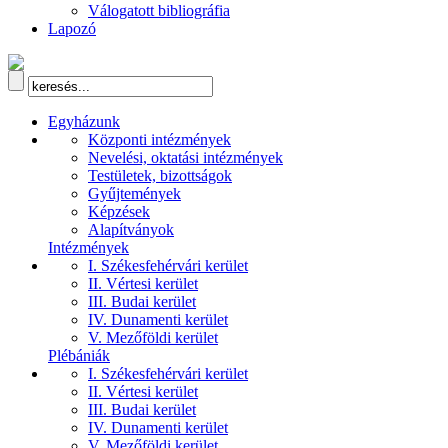
Válogatott bibliográfia
Lapozó
Egyházunk
Központi intézmények
Nevelési, oktatási intézmények
Testületek, bizottságok
Gyűjtemények
Képzések
Alapítványok
Intézmények
I. Székesfehérvári kerület
II. Vértesi kerület
III. Budai kerület
IV. Dunamenti kerület
V. Mezőföldi kerület
Plébániák
I. Székesfehérvári kerület
II. Vértesi kerület
III. Budai kerület
IV. Dunamenti kerület
V. Mezőföldi kerület