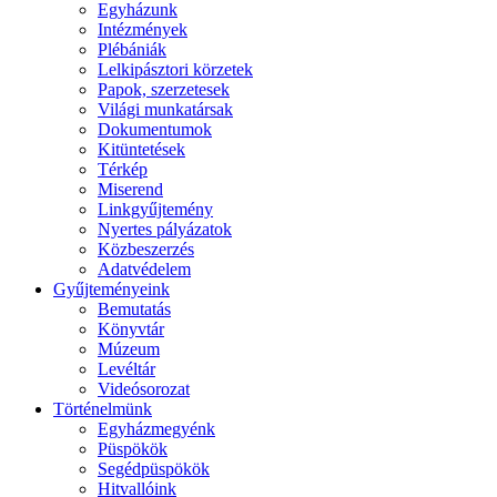
Egyházunk
Intézmények
Plébániák
Lelkipásztori körzetek
Papok, szerzetesek
Világi munkatársak
Dokumentumok
Kitüntetések
Térkép
Miserend
Linkgyűjtemény
Nyertes pályázatok
Közbeszerzés
Adatvédelem
Gyűjteményeink
Bemutatás
Könyvtár
Múzeum
Levéltár
Videósorozat
Történelmünk
Egyházmegyénk
Püspökök
Segédpüspökök
Hitvallóink