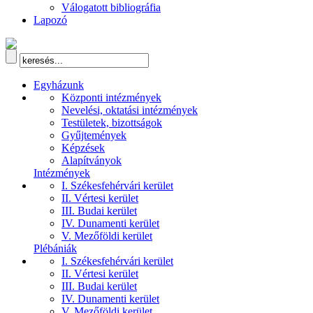
Válogatott bibliográfia
Lapozó
Egyházunk
Központi intézmények
Nevelési, oktatási intézmények
Testületek, bizottságok
Gyűjtemények
Képzések
Alapítványok
Intézmények
I. Székesfehérvári kerület
II. Vértesi kerület
III. Budai kerület
IV. Dunamenti kerület
V. Mezőföldi kerület
Plébániák
I. Székesfehérvári kerület
II. Vértesi kerület
III. Budai kerület
IV. Dunamenti kerület
V. Mezőföldi kerület