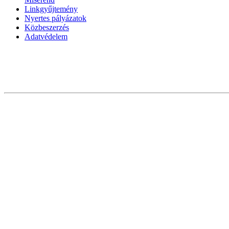
Linkgyűjtemény
Nyertes pályázatok
Közbeszerzés
Adatvédelem