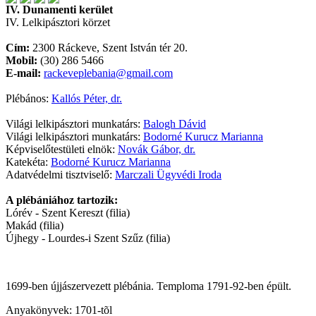
IV. Dunamenti kerület
IV. Lelkipásztori körzet
Cím:
2300 Ráckeve, Szent István tér 20.
Mobil:
(30) 286 5466
E-mail:
rackeveplebania@gmail.com
Plébános:
Kallós Péter, dr.
Világi lelkipásztori munkatárs:
Balogh Dávid
Világi lelkipásztori munkatárs:
Bodorné Kurucz Marianna
Képviselőtestületi elnök:
Novák Gábor, dr.
Katekéta:
Bodorné Kurucz Marianna
Adatvédelmi tisztviselő:
Marczali Ügyvédi Iroda
A plébániához tartozik:
Lórév - Szent Kereszt (filia)
Makád (filia)
Újhegy - Lourdes-i Szent Szűz (filia)
1699-ben újjászervezett plébánia. Temploma 1791-92-ben épült.
Anyakönyvek: 1701-tõl