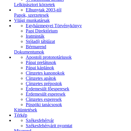
Lelkipásztori körzetek
Elhunytak 2003-tól
Papok, szerzetesek
Világi munkatársak
Egyházmegyei Törvénykönyv
Papi Direktórium
Iratminták
Stóladíj táblázat
Bérmarend
Dokumentumok
Apostoli protonotáriusok
Pápai prelátusok
Pápai káplánok
Címzetes kanonokok
Címzetes apátok
Címzetes prépostok
Érdemesült főesperesek
Érdemesült esperesek
Címzetes esperesek
Püspöki tanácsosok
Kitüntetések
Térkép
Székesfehérvár
Székesfehérvárit nyomtat
Miserend