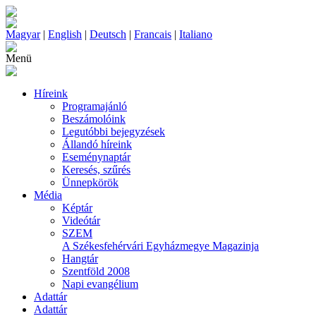
Magyar
|
English
|
Deutsch
|
Francais
|
Italiano
Menü
Híreink
Programajánló
Beszámolóink
Legutóbbi bejegyzések
Állandó híreink
Eseménynaptár
Keresés, szűrés
Ünnepkörök
Média
Képtár
Videótár
SZEM
A Székesfehérvári Egyházmegye Magazinja
Hangtár
Szentföld 2008
Napi evangélium
Adattár
Adattár