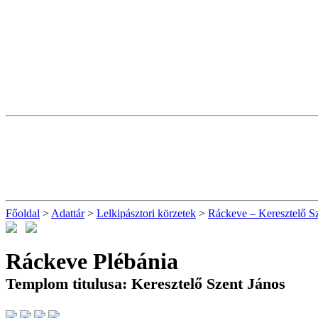
Főoldal
>
Adattár
>
Lelkipásztori körzetek
>
Ráckeve – Keresztelő Sz
Ráckeve Plébánia
Templom titulusa: Keresztelő Szent János