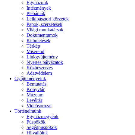
Egyházunk
Intézmények
Plébániák
Lelkipásztori körzetek
Papok, szerzetesek
Világi munkatársak
Dokumentumok
Kitüntetések
Térkép
Miserend
Linkgyűjtemény
Nyertes pályázatok
Közbeszerzés
Adatvédelem
Gyűjteményeink
Bemutatás
Könyvtár
Múzeum
Levéltár
Videósorozat
Történelmünk
Egyházmegyénk
Püspökök
Segédpüspökök
Hitvallóink