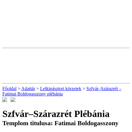
Főoldal
>
Adattár
>
Lelkipásztori körzetek
>
Szfvár–Szárazrét –
Fatimai Boldogasszony plébánia
Szfvár–Szárazrét Plébánia
Templom titulusa: Fatimai Boldogasszony