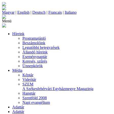
Magyar
|
English
|
Deutsch
|
Francais
|
Italiano
Menü
Híreink
Programajánló
Beszámolóink
Legutóbbi bejegyzések
Állandó híreink
Eseménynaptár
Keresés, szűrés
Ünnepkörök
Média
Képtár
Videótár
SZEM
A Székesfehérvári Egyházmegye Magazinja
Hangtár
Szentföld 2008
Napi evangélium
Adattár
Adattár