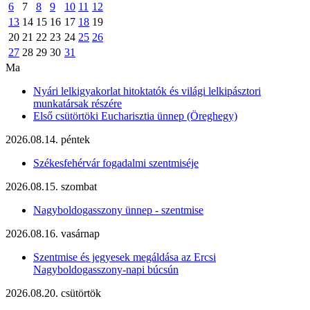
6
7
8
9
10
11
12
13
14
15
16
17
18
19
20
21
22
23
24
25
26
27
28
29
30
31
Ma
Nyári lelkigyakorlat hitoktatók és világi lelkipásztori
munkatársak részére
Első csütörtöki Eucharisztia ünnep (Öreghegy)
2026.08.14. péntek
Székesfehérvár fogadalmi szentmiséje
2026.08.15. szombat
Nagyboldogasszony ünnep - szentmise
2026.08.16. vasárnap
Szentmise és jegyesek megáldása az Ercsi
Nagyboldogasszony-napi búcsún
2026.08.20. csütörtök