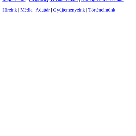
Híreink
|
Média
|
Adattár
|
Gyűjteményeink
|
Történelmünk