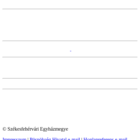
© Székesfehérvári Egyházmegye
Impresszum
|
Püspökség Hivatal e-mail
|
Honlapreferens e-mail