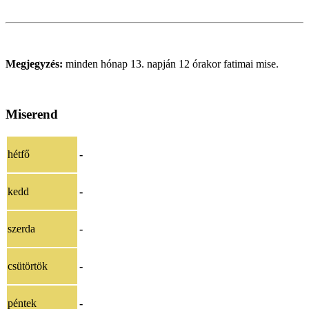
Megjegyzés:
minden hónap 13. napján 12 órakor fatimai mise.
Miserend
hétfő
-
kedd
-
szerda
-
csütörtök
-
péntek
-