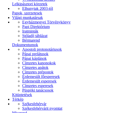
Lelkipásztori körzetek
Elhunytak 2003-tól
Papok, szerzetesek
Világi munkatársak
Egyházmegyei Törvénykönyv
Papi Direktórium
Iratminták
Stóladíj táblázat
Bérmarend
Dokumentumok
Apostoli protonotáriusok
Pápai prelátusok
Pápai káplánok
Címzetes kanonokok
Címzetes apátok
Címzetes prépostok
Érdemesült főesperesek
Érdemesült esperesek
Címzetes esperesek
Püspöki tanácsosok
Kitüntetések
Térkép
Székesfehérvár
Székesfehérvárit nyomtat
Miserend