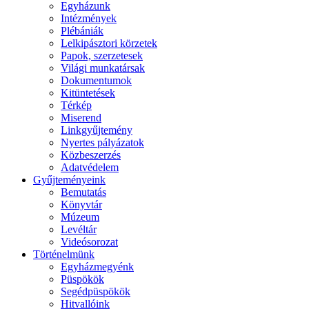
Egyházunk
Intézmények
Plébániák
Lelkipásztori körzetek
Papok, szerzetesek
Világi munkatársak
Dokumentumok
Kitüntetések
Térkép
Miserend
Linkgyűjtemény
Nyertes pályázatok
Közbeszerzés
Adatvédelem
Gyűjteményeink
Bemutatás
Könyvtár
Múzeum
Levéltár
Videósorozat
Történelmünk
Egyházmegyénk
Püspökök
Segédpüspökök
Hitvallóink