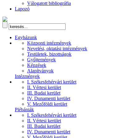
Válogatott bibliográfia
Lapozó
Egyházunk
Központi intézmények
Nevelési, oktatási intézmények
Testületek, bizottságok
Gyűjtemények
Képzések
Alapítványok
Intézmények
I. Székesfehérvári kerület
II. Vértesi kerület
III. Budai kerület
IV. Dunamenti kerület
V. Mezőföldi kerület
Plébániák
I. Székesfehérvári kerület
II. Vértesi kerület
III. Budai kerület
IV. Dunamenti kerület
V. Mezőföldi kerület