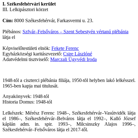
I. Székesfehérvári kerület
III. Lelkipásztori körzet
Cím:
8000 Székesfehérvár, Farkasvermi u. 23.
Plébános:
Szfvár–Felsőváros – Szent Sebestyén vértanú plébánia
látja el
Képviselőtestületi elnök:
Fekete Ferenc
Egyházközségi karitászvezető:
Csire Lászlóné
Adatvédelmi tisztviselő:
Marczali Ügyvédi Iroda
1948-tól a ciszterci plébánia filiája, 1950-tõl helyben lakó lelkésszel.
1965-ben kapja mai titulusát.
Anyakönyvek: 1948-tól
Historia Domus: 1948-tól
Lelkészek: Mérész Ferenc 1948–, Székesfehérvár–Vasútvidék látja
el 1986–, Székesfehérvár–Belváros látja el 1992–, Kalló József
káplán adm. in. spir. 1993–, Milcsinszky Alajos 1996–,
Székesfehérvár–Felsőváros látja el 2017-től.