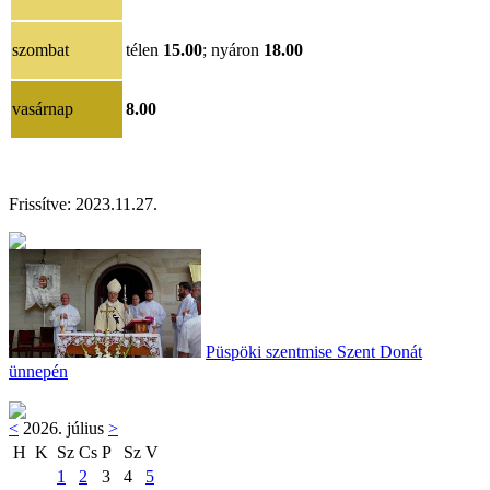
szombat
télen
15.00
; nyáron
18.00
vasárnap
8.00
Frissítve: 2023.11.27.
Püspöki szentmise Szent Donát
ünnepén
<
2026. július
>
H
K
Sz
Cs
P
Sz
V
1
2
3
4
5