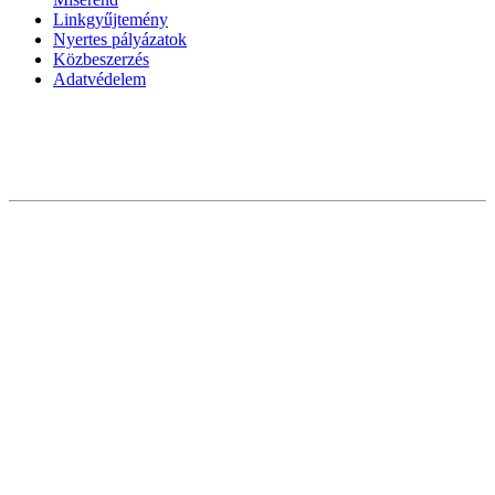
Linkgyűjtemény
Nyertes pályázatok
Közbeszerzés
Adatvédelem