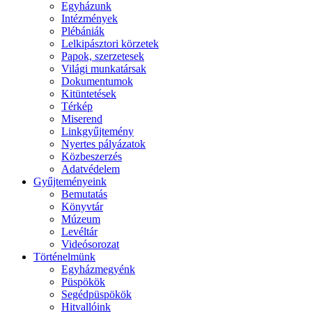
Egyházunk
Intézmények
Plébániák
Lelkipásztori körzetek
Papok, szerzetesek
Világi munkatársak
Dokumentumok
Kitüntetések
Térkép
Miserend
Linkgyűjtemény
Nyertes pályázatok
Közbeszerzés
Adatvédelem
Gyűjteményeink
Bemutatás
Könyvtár
Múzeum
Levéltár
Videósorozat
Történelmünk
Egyházmegyénk
Püspökök
Segédpüspökök
Hitvallóink