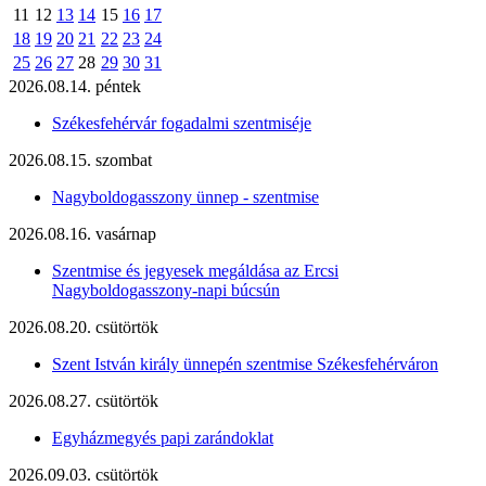
11
12
13
14
15
16
17
18
19
20
21
22
23
24
25
26
27
28
29
30
31
2026.08.14. péntek
Székesfehérvár fogadalmi szentmiséje
2026.08.15. szombat
Nagyboldogasszony ünnep - szentmise
2026.08.16. vasárnap
Szentmise és jegyesek megáldása az Ercsi
Nagyboldogasszony-napi búcsún
2026.08.20. csütörtök
Szent István király ünnepén szentmise Székesfehérváron
2026.08.27. csütörtök
Egyházmegyés papi zarándoklat
2026.09.03. csütörtök