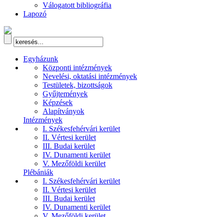
Válogatott bibliográfia
Lapozó
Egyházunk
Központi intézmények
Nevelési, oktatási intézmények
Testületek, bizottságok
Gyűjtemények
Képzések
Alapítványok
Intézmények
I. Székesfehérvári kerület
II. Vértesi kerület
III. Budai kerület
IV. Dunamenti kerület
V. Mezőföldi kerület
Plébániák
I. Székesfehérvári kerület
II. Vértesi kerület
III. Budai kerület
IV. Dunamenti kerület
V. Mezőföldi kerület