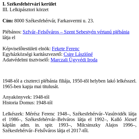
I. Székesfehérvári kerület
III. Lelkipásztori körzet
Cím:
8000 Székesfehérvár, Farkasvermi u. 23.
Plébános:
Szfvár–Felsőváros – Szent Sebestyén vértanú plébánia
látja el
Képviselőtestületi elnök:
Fekete Ferenc
Egyházközségi karitászvezető:
Csire Lászlóné
Adatvédelmi tisztviselő:
Marczali Ügyvédi Iroda
1948-tól a ciszterci plébánia filiája, 1950-tõl helyben lakó lelkésszel.
1965-ben kapja mai titulusát.
Anyakönyvek: 1948-tól
Historia Domus: 1948-tól
Lelkészek: Mérész Ferenc 1948–, Székesfehérvár–Vasútvidék látja
el 1986–, Székesfehérvár–Belváros látja el 1992–, Kalló József
káplán adm. in. spir. 1993–, Milcsinszky Alajos 1996–,
Székesfehérvár–Felsőváros látja el 2017-től.