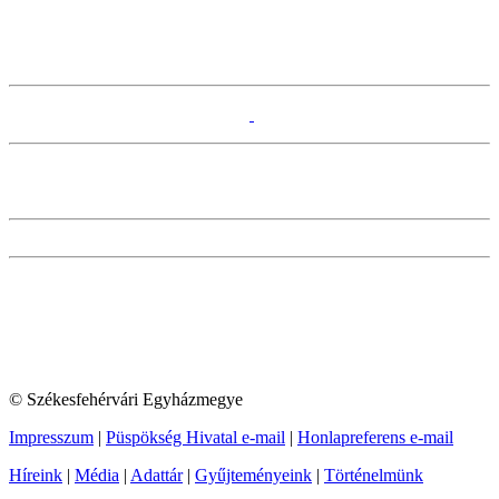
© Székesfehérvári Egyházmegye
Impresszum
|
Püspökség Hivatal e-mail
|
Honlapreferens e-mail
Híreink
|
Média
|
Adattár
|
Gyűjteményeink
|
Történelmünk