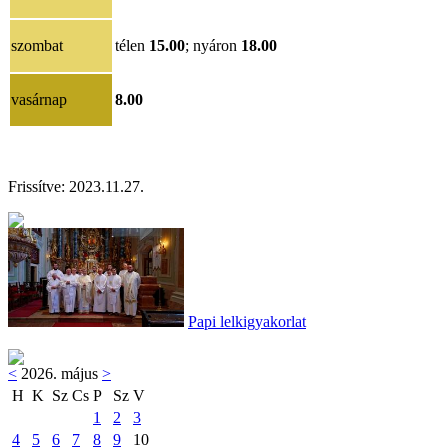
szombat
télen
15.00
; nyáron
18.00
vasárnap
8.00
Frissítve: 2023.11.27.
Papi lelkigyakorlat
<
2026. május
>
H
K
Sz
Cs
P
Sz
V
1
2
3
4
5
6
7
8
9
10