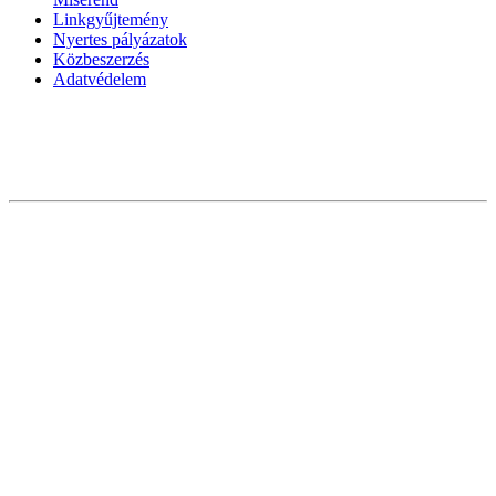
Linkgyűjtemény
Nyertes pályázatok
Közbeszerzés
Adatvédelem