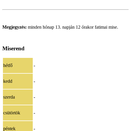
Megjegyzés:
minden hónap 13. napján 12 órakor fatimai mise.
Miserend
hétfő
-
kedd
-
szerda
-
csütörtök
-
péntek
-