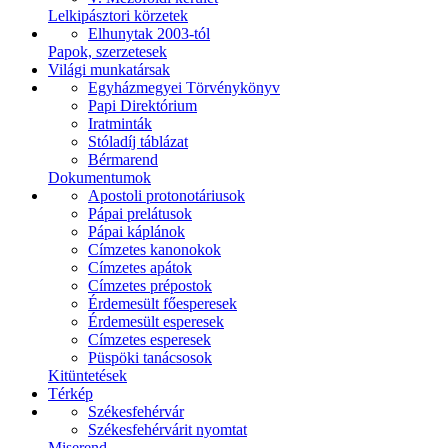
Lelkipásztori körzetek
Elhunytak 2003-tól
Papok, szerzetesek
Világi munkatársak
Egyházmegyei Törvénykönyv
Papi Direktórium
Iratminták
Stóladíj táblázat
Bérmarend
Dokumentumok
Apostoli protonotáriusok
Pápai prelátusok
Pápai káplánok
Címzetes kanonokok
Címzetes apátok
Címzetes prépostok
Érdemesült főesperesek
Érdemesült esperesek
Címzetes esperesek
Püspöki tanácsosok
Kitüntetések
Térkép
Székesfehérvár
Székesfehérvárit nyomtat
Miserend