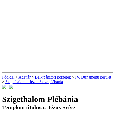
Főoldal
>
Adattár
>
Lelkipásztori körzetek
>
IV. Dunamenti kerület
>
Szigethalom – Jézus Szíve plébánia
Szigethalom Plébánia
Templom titulusa: Jézus Szíve