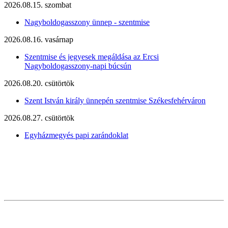
2026.08.15. szombat
Nagyboldogasszony ünnep - szentmise
2026.08.16. vasárnap
Szentmise és jegyesek megáldása az Ercsi
Nagyboldogasszony-napi búcsún
2026.08.20. csütörtök
Szent István király ünnepén szentmise Székesfehérváron
2026.08.27. csütörtök
Egyházmegyés papi zarándoklat