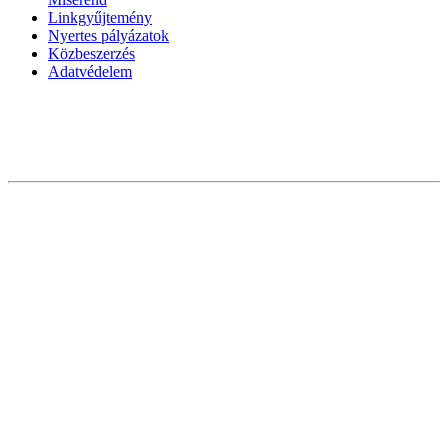
Linkgyűjtemény
Nyertes pályázatok
Közbeszerzés
Adatvédelem