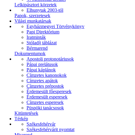
Lelkipásztori körzetek
Elhunytak 2003-tól
Papok, szerzetesek
Világi munkatársak
Egyházmegyei Törvénykönyv
Papi Direktórium
Iratminták
Stóladíj táblázat
Bérmarend
Dokumentumok
Apostoli protonotáriusok
Pápai prelátusok
Pápai káplánok
Címzetes kanonokok
Címzetes apátok
Címzetes prépostok
Érdemesült főesperesek
Érdemesült esperesek
Címzetes esperesek
Püspöki tanácsosok
Kitüntetések
Térkép
Székesfehérvár
Székesfehérvárit nyomtat
Miserend