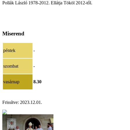
Pollák László 1978-2012. Ellátja Tököl 2012-től.
Miserend
péntek
-
szombat
-
vasárnap
8.30
Frissítve: 202
3.12.01.