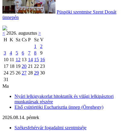
Püspöki szentmise Szent Donát
ünnepén
<
2026. augusztus
>
H
K
Sz
Cs
P
Sz
V
1
2
3
4
5
6
7
8
9
10
11
12
13
14
15
16
17
18
19
20
21
22
23
24
25
26
27
28
29
30
31
Ma
Nyári lelkigyakorlat hitoktatók és világi lelkipásztori
munkatársak részére
Első csütörtöki Eucharisztia ünnep (Öreghegy)
2026.08.14. péntek
Székesfehérvár fogadalmi szentmiséje