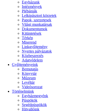
Egyházunk
Intézmények
Plébániák
Lelkipásztori körzetek
Papok, szerzetesek
Világi munkatársak
Dokumentumok
Kitüntetések
Térkép
Miserend
Linkgyűjtemény
Nyertes pályázatok
Közbeszerzés
Adatvédelem
Gyűjteményeink
Bemutatás
Könyvtár
Múzeum
Levéltár
Videósorozat
Történelmünk
Egyházmegyénk
Püspökök
Segédpüspökök
Hitvallóink