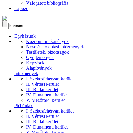
Válogatott bibliográfia
Lapozó
Egyházunk
Központi intézmények
Nevelési, oktatási intézmények
Testületek, bizottságok
Gyűjtemények
Képzések
Alapítványok
Intézmények
I. Székesfehérvári kerület
II. Vértesi kerület
III. Budai kerület
IV. Dunamenti kerület
V. Mezőföldi kerület
Plébániák
I. Székesfehérvári kerület
II. Vértesi kerület
III. Budai kerület
IV. Dunamenti kerület
V. Mezőföldi kerület