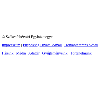
© Székesfehérvári Egyházmegye
Impresszum
|
Püspökség Hivatal e-mail
|
Honlapreferens e-mail
Híreink
|
Média
|
Adattár
|
Gyűjteményeink
|
Történelmünk