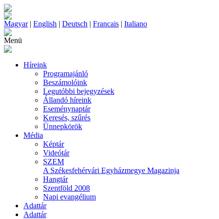
Magyar
|
English
|
Deutsch
|
Francais
|
Italiano
Menü
Híreink
Programajánló
Beszámolóink
Legutóbbi bejegyzések
Állandó híreink
Eseménynaptár
Keresés, szűrés
Ünnepkörök
Média
Képtár
Videótár
SZEM
A Székesfehérvári Egyházmegye Magazinja
Hangtár
Szentföld 2008
Napi evangélium
Adattár
Adattár