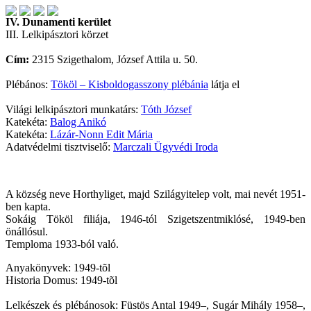
IV. Dunamenti kerület
III. Lelkipásztori körzet
Cím:
2315 Szigethalom, József Attila u. 50.
Plébános:
Tököl – Kisboldogasszony plébánia
látja el
Világi lelkipásztori munkatárs:
Tóth József
Katekéta:
Balog Anikó
Katekéta:
Lázár-Nonn Edit Mária
Adatvédelmi tisztviselő:
Marczali Ügyvédi Iroda
A község neve Horthyliget, majd Szilágyitelep volt, mai nevét 1951-
ben kapta.
Sokáig Tököl filiája, 1946-tól Szigetszentmiklósé, 1949-ben
önállósul.
Temploma 1933-ból való.
Anyakönyvek: 1949-tõl
Historia Domus: 1949-tõl
Lelkészek és plébánosok: Füstös Antal 1949–, Sugár Mihály 1958–,