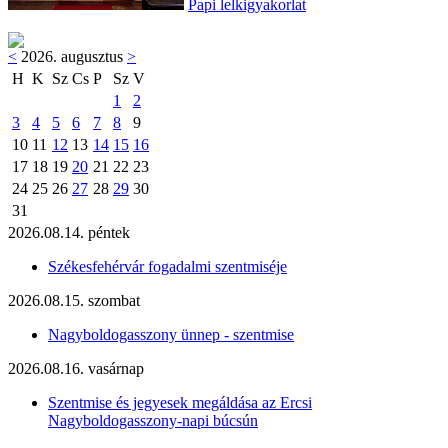
Papi lelkigyakorlat
<
2026. augusztus
>
H
K
Sz
Cs
P
Sz
V
1
2
3
4
5
6
7
8
9
10
11
12
13
14
15
16
17
18
19
20
21
22
23
24
25
26
27
28
29
30
31
2026.08.14. péntek
Székesfehérvár fogadalmi szentmiséje
2026.08.15. szombat
Nagyboldogasszony ünnep - szentmise
2026.08.16. vasárnap
Szentmise és jegyesek megáldása az Ercsi
Nagyboldogasszony-napi búcsún