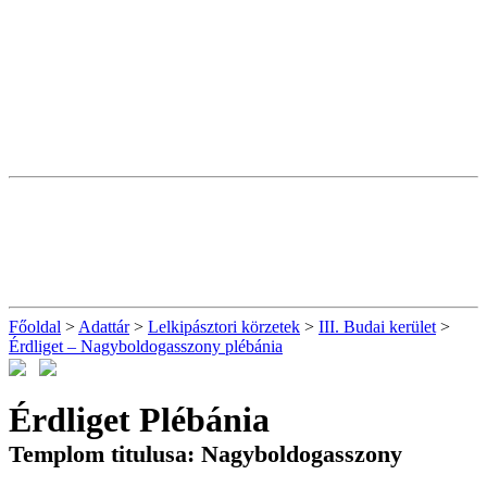
Főoldal
>
Adattár
>
Lelkipásztori körzetek
>
III. Budai kerület
>
Érdliget – Nagyboldogasszony plébánia
Érdliget Plébánia
Templom titulusa: Nagyboldogasszony