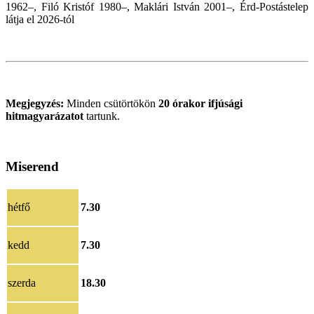
1962–, Filó Kristóf 1980–, Maklári István 2001–, Érd-Postástelep
látja el 2026
-tól
Megjegyzés:
Minden csütörtökön
20 órakor
ifjúsági
hitmagyarázatot
tartunk.
Miserend
hétfő
7.30
kedd
7.30
szerda
18.30