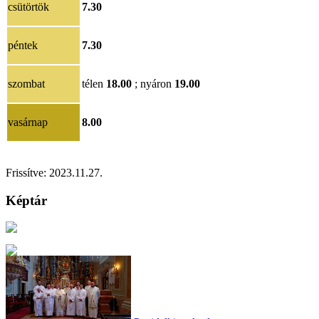
csütörtök
7.30
péntek
7.30
szombat
télen
18.00
; nyáron
19.00
vasárnap
8.00
Frissítve: 2023.11.27.
Képtár