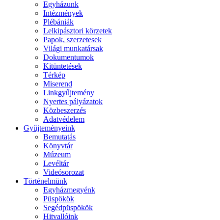
Egyházunk
Intézmények
Plébániák
Lelkipásztori körzetek
Papok, szerzetesek
Világi munkatársak
Dokumentumok
Kitüntetések
Térkép
Miserend
Linkgyűjtemény
Nyertes pályázatok
Közbeszerzés
Adatvédelem
Gyűjteményeink
Bemutatás
Könyvtár
Múzeum
Levéltár
Videósorozat
Történelmünk
Egyházmegyénk
Püspökök
Segédpüspökök
Hitvallóink