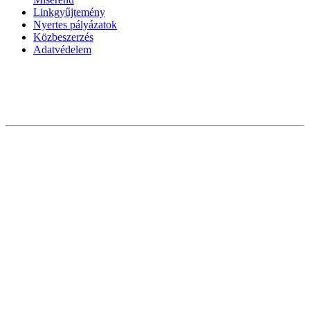
Linkgyűjtemény
Nyertes pályázatok
Közbeszerzés
Adatvédelem