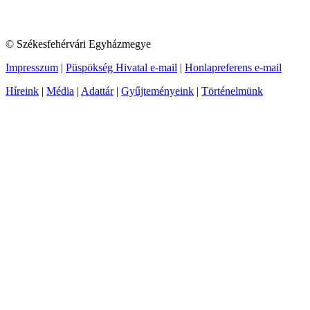
© Székesfehérvári Egyházmegye
Impresszum
|
Püspökség Hivatal e-mail
|
Honlapreferens e-mail
Híreink
|
Média
|
Adattár
|
Gyűjteményeink
|
Történelmünk