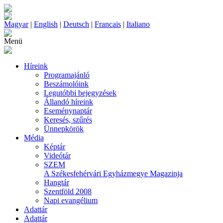
Magyar
|
English
|
Deutsch
|
Francais
|
Italiano
Menü
Híreink
Programajánló
Beszámolóink
Legutóbbi bejegyzések
Állandó híreink
Eseménynaptár
Keresés, szűrés
Ünnepkörök
Média
Képtár
Videótár
SZEM
A Székesfehérvári Egyházmegye Magazinja
Hangtár
Szentföld 2008
Napi evangélium
Adattár
Adattár