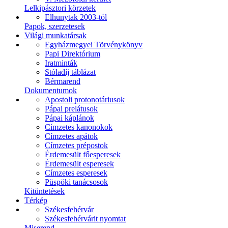
Lelkipásztori körzetek
Elhunytak 2003-tól
Papok, szerzetesek
Világi munkatársak
Egyházmegyei Törvénykönyv
Papi Direktórium
Iratminták
Stóladíj táblázat
Bérmarend
Dokumentumok
Apostoli protonotáriusok
Pápai prelátusok
Pápai káplánok
Címzetes kanonokok
Címzetes apátok
Címzetes prépostok
Érdemesült főesperesek
Érdemesült esperesek
Címzetes esperesek
Püspöki tanácsosok
Kitüntetések
Térkép
Székesfehérvár
Székesfehérvárit nyomtat
Miserend