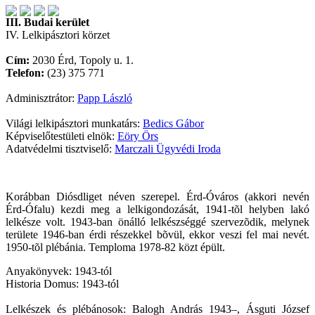
III. Budai kerület
IV. Lelkipásztori körzet
Cím:
2030 Érd, Topoly u. 1.
Telefon:
(23) 375 771
Adminisztrátor:
Papp László
Világi lelkipásztori munkatárs:
Bedics Gábor
Képviselőtestületi elnök:
Eöry Örs
Adatvédelmi tisztviselő:
Marczali Ügyvédi Iroda
Korábban Diósdliget néven szerepel. Érd-Óváros (akkori nevén
Érd-Ófalu) kezdi meg a lelkigondozását, 1941-tõl helyben lakó
lelkésze volt. 1943-ban önálló lelkészséggé szervezõdik, melynek
területe 1946-ban érdi részekkel bõvül, ekkor veszi fel mai nevét.
1950-tõl plébánia. Temploma 1978-82 közt épült.
Anyakönyvek: 1943-tól
Historia Domus: 1943-tól
Lelkészek és plébánosok: Balogh András 1943–, Ásguti József