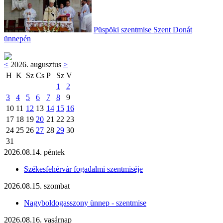
Püspöki szentmise Szent Donát
ünnepén
<
2026. augusztus
>
H
K
Sz
Cs
P
Sz
V
1
2
3
4
5
6
7
8
9
10
11
12
13
14
15
16
17
18
19
20
21
22
23
24
25
26
27
28
29
30
31
2026.08.14. péntek
Székesfehérvár fogadalmi szentmiséje
2026.08.15. szombat
Nagyboldogasszony ünnep - szentmise
2026.08.16. vasárnap