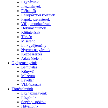
Egyházunk
Intézmények
Plébániák
Lelkipásztori körzetek
Papok, szerzetesek
Világi munkatársak
Dokumentumok
Kitüntetések
Térkép
Miserend
Linkgyűjtemény
Nyertes pályázatok
Közbeszerzés
Adatvédelem
Gyűjteményeink
Bemutatás
Könyvtár
Múzeum
Levéltár
Videósorozat
Történelmünk
Egyházmegyénk
Püspökök
Segédpüspökök
Hitvallóink