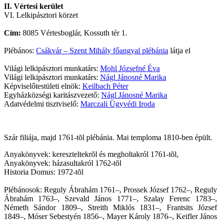
II. Vértesi kerület
VI. Lelkipásztori körzet
Cím:
8085 Vértesboglár, Kossuth tér 1.
Plébános:
Csákvár – Szent Mihály főangyal plébánia
látja el
Világi lelkipásztori munkatárs:
Mohl Józsefné Éva
Világi lelkipásztori munkatárs:
Nágl Jánosné Marika
Képviselőtestületi elnök:
Keilbach Péter
Egyházközségi karitászvezető:
Nágl Jánosné Marika
Adatvédelmi tisztviselő:
Marczali Ügyvédi Iroda
Szár filiája, majd 1761-tõl plébánia. Mai temploma 1810-ben épült.
Anyakönyvek: kereszteltekrõl és megholtakról 1761-tõl,
Anyakönyvek: házasultakról 1762-tõl
Historia Domus: 1972-tõl
Plébánosok: Reguly Ábrahám 1761–, Prossek József 1762–, Reguly
Ábrahám 1763–, Szevald János 1771–, Szalay Ferenc 1783–,
Németh Sándor 1809–, Streith Miklós 1831–, Frantsits József
1849–, Móser Sebestyén 1856–, Mayer Károly 1876–, Keifler János