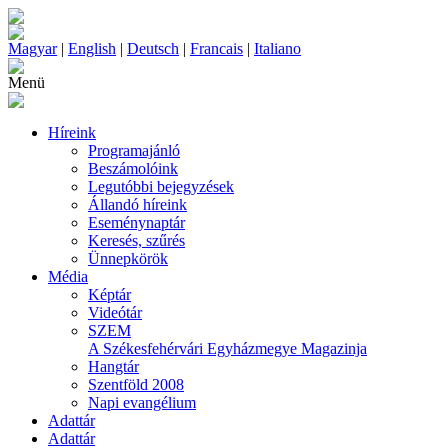
Magyar
|
English
|
Deutsch
|
Francais
|
Italiano
Menü
Híreink
Programajánló
Beszámolóink
Legutóbbi bejegyzések
Állandó híreink
Eseménynaptár
Keresés, szűrés
Ünnepkörök
Média
Képtár
Videótár
SZEM
A Székesfehérvári Egyházmegye Magazinja
Hangtár
Szentföld 2008
Napi evangélium
Adattár
Adattár