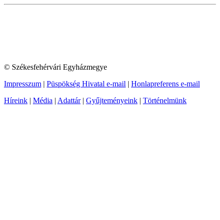
© Székesfehérvári Egyházmegye
Impresszum
|
Püspökség Hivatal e-mail
|
Honlapreferens e-mail
Híreink
|
Média
|
Adattár
|
Gyűjteményeink
|
Történelmünk