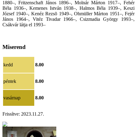
1880–, Fritzenschaft János 1896–, Molnár Márton 1917–, Fehér
Béla 1936–, Kemenes István 1938–, Halmos Béla 1939–, Keszi
József 1940–, Kenéz Rezsõ 1949–, Ohmüller Márton 1951–, Fejér
János 1964–, Vitéz Tivadar 1966–, Csizmadia György 1993–,
Csákvár látja el 1993–
Miserend
kedd
8.00
péntek
8.00
vasárnap
8.00
Frissítve:
2023.11.27.