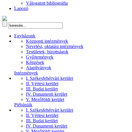
Válogatott bibliográfia
Lapozó
Egyházunk
Központi intézmények
Nevelési, oktatási intézmények
Testületek, bizottságok
Gyűjtemények
Képzések
Alapítványok
Intézmények
I. Székesfehérvári kerület
II. Vértesi kerület
III. Budai kerület
IV. Dunamenti kerület
V. Mezőföldi kerület
Plébániák
I. Székesfehérvári kerület
II. Vértesi kerület
III. Budai kerület
IV. Dunamenti kerület
V. Mezőföldi kerület