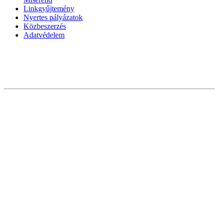
Linkgyűjtemény
Nyertes pályázatok
Közbeszerzés
Adatvédelem