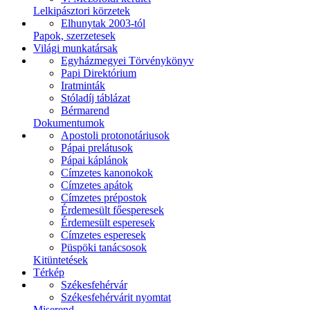
Lelkipásztori körzetek
Elhunytak 2003-tól
Papok, szerzetesek
Világi munkatársak
Egyházmegyei Törvénykönyv
Papi Direktórium
Iratminták
Stóladíj táblázat
Bérmarend
Dokumentumok
Apostoli protonotáriusok
Pápai prelátusok
Pápai káplánok
Címzetes kanonokok
Címzetes apátok
Címzetes prépostok
Érdemesült főesperesek
Érdemesült esperesek
Címzetes esperesek
Püspöki tanácsosok
Kitüntetések
Térkép
Székesfehérvár
Székesfehérvárit nyomtat
Miserend