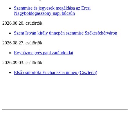
Szentmise és jegyesek megáldása az Ercsi
Nagyboldogasszony-napi búcsún
2026.08.20. csütörtök
Szent István király ünnepén szentmise Székesfehérváron
2026.08.27. csütörtök
Egyházmegyés papi zarándoklat
2026.09.03. csütörtök
Első csütörtöki Eucharisztia ünnep (Ciszterci)