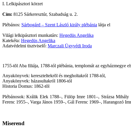
I. Lelkipásztori körzet
Cím:
8125 Sárkeresztúr, Szabadság u. 2.
Plébános:
Sárbogárd – Szent László király plébánia
látja el
Világi lelkipásztori munkatárs:
Hegedüs Angelika
Katekéta:
Hegedüs Angelika
Adatvédelmi tisztviselő:
Marczali Ügyvédi Iroda
1755-tõl Aba filiája, 1788-tól plébánia, templomát az egyházmegye els
Anyakönyvek: kereszteltekrõl és megholtakról 1788-tól,
Anyakönyvek: házasultakról 1806-tól
Historia Domus: 1862-tõl
Plébánosok: Králik Elek 1788–, Fülöp Imre 1801–, Strázsa Mihály
Ferenc 1955–, Varga János 1959–, Gál Ferenc 1969–, Harangozó Imre
Miserend