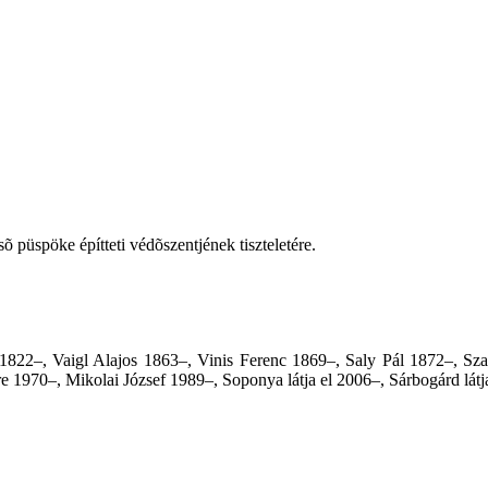
õ püspöke építteti védõszentjének tiszteletére.
 1822–, Vaigl Alajos 1863–, Vinis Ferenc 1869–, Saly Pál 1872–, S
 1970–, Mikolai József 1989–, Soponya látja el 2006–,
Sárbogárd látj