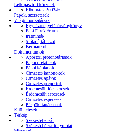
Lelkipásztori körzetek
Elhunytak 2003-tól
Papok, szerzetesek
Világi munkatársak
Egyházmegyei Törvénykönyv
Papi Direktórium
Iratminták
Stóladíj táblázat
Bérmarend
Dokumentumok
Apostoli protonotáriusok
Pápai prelátusok
Pápai káplánok
Címzetes kanonokok
Címzetes apátok
Címzetes prépostok
Érdemesült főesperesek
Érdemesült esperesek
Címzetes esperesek
Püspöki tanácsosok
Kitüntetések
Térkép
Székesfehérvár
Székesfehérvárit nyomtat
Miserend