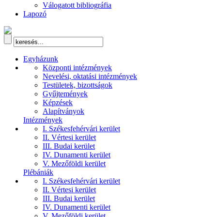
Válogatott bibliográfia
Lapozó
Egyházunk
Központi intézmények
Nevelési, oktatási intézmények
Testületek, bizottságok
Gyűjtemények
Képzések
Alapítványok
Intézmények
I. Székesfehérvári kerület
II. Vértesi kerület
III. Budai kerület
IV. Dunamenti kerület
V. Mezőföldi kerület
Plébániák
I. Székesfehérvári kerület
II. Vértesi kerület
III. Budai kerület
IV. Dunamenti kerület
V. Mezőföldi kerület