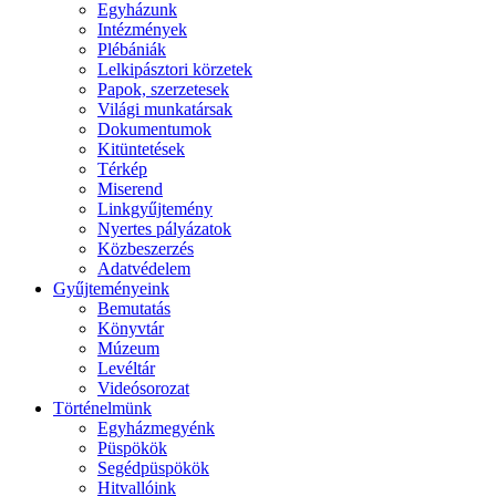
Egyházunk
Intézmények
Plébániák
Lelkipásztori körzetek
Papok, szerzetesek
Világi munkatársak
Dokumentumok
Kitüntetések
Térkép
Miserend
Linkgyűjtemény
Nyertes pályázatok
Közbeszerzés
Adatvédelem
Gyűjteményeink
Bemutatás
Könyvtár
Múzeum
Levéltár
Videósorozat
Történelmünk
Egyházmegyénk
Püspökök
Segédpüspökök
Hitvallóink