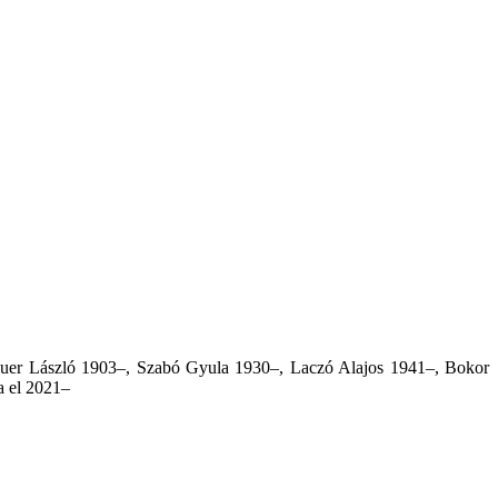
zauer László 1903–, Szabó Gyula 1930–, Laczó Alajos 1941–, Bokor
a el 2021
–