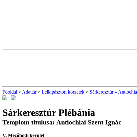
Főoldal
>
Adattár
>
Lelkipásztori körzetek
>
Sárkeresztúr – Antiochia
Sárkeresztúr Plébánia
Templom titulusa: Antiochiai Szent Ignác
V. Mezőföldi kerület