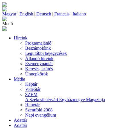
Magyar
|
English
|
Deutsch
|
Francais
|
Italiano
Menü
Híreink
Programajánló
Beszámolóink
Legutóbbi bejegyzések
Állandó híreink
Eseménynaptár
Keresés, szűrés
Ünnepkörök
Média
Képtár
Videótár
SZEM
A Székesfehérvári Egyházmegye Magazinja
Hangtár
Szentföld 2008
Napi evangélium
Adattár
Adattár