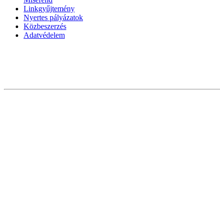
Linkgyűjtemény
Nyertes pályázatok
Közbeszerzés
Adatvédelem