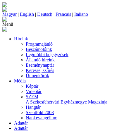
Magyar
|
English
|
Deutsch
|
Francais
|
Italiano
Menü
Híreink
Programajánló
Beszámolóink
Legutóbbi bejegyzések
Állandó híreink
Eseménynaptár
Keresés, szűrés
Ünnepkörök
Média
Képtár
Videótár
SZEM
A Székesfehérvári Egyházmegye Magazinja
Hangtár
Szentföld 2008
Napi evangélium
Adattár
Adattár