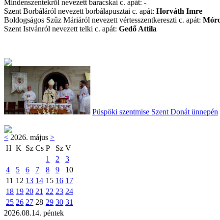
Mindenszentekrõl nevezett baracskai c. apát:
-
Szent Borbáláról nevezett borbálapusztai c. apát:
Horváth Imre
Boldogságos Szűz Máriáról nevezett vértesszentkereszti c. apát:
Móro
Szent Istvánról nevezett telki c. apát:
Gedő Attila
Püspöki szentmise Szent Donát ünnepén
<
2026. május
>
H
K
Sz
Cs
P
Sz
V
1
2
3
4
5
6
7
8
9
10
11
12
13
14
15
16
17
18
19
20
21
22
23
24
25
26
27
28
29
30
31
2026.08.14. péntek