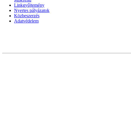
Linkgyűjtemény
Nyertes pályázatok
Közbeszerzés
Adatvédelem