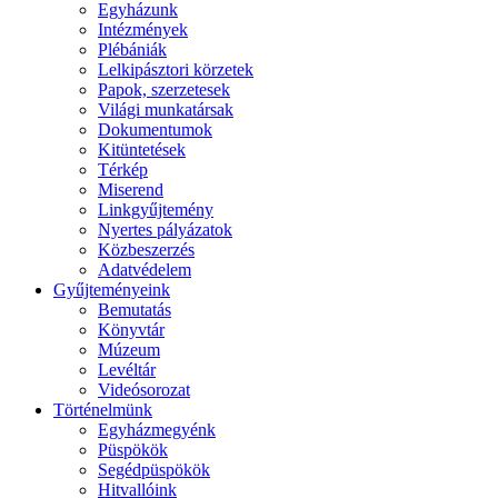
Egyházunk
Intézmények
Plébániák
Lelkipásztori körzetek
Papok, szerzetesek
Világi munkatársak
Dokumentumok
Kitüntetések
Térkép
Miserend
Linkgyűjtemény
Nyertes pályázatok
Közbeszerzés
Adatvédelem
Gyűjteményeink
Bemutatás
Könyvtár
Múzeum
Levéltár
Videósorozat
Történelmünk
Egyházmegyénk
Püspökök
Segédpüspökök
Hitvallóink