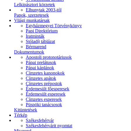
Lelkipásztori körzetek
Elhunytak 2003-tól
Papok, szerzetesek
Világi munkatársak
Egyházmegyei Törvénykönyv
Papi Direktórium
Iratminták
Stóladíj táblázat
Bérmarend
Dokumentumok
Apostoli protonotáriusok
Pápai prelátusok
Pápai káplánok
Címzetes kanonokok
Címzetes apátok
Címzetes prépostok
Érdemesült főesperesek
Érdemesült esperesek
Címzetes esperesek
Püspöki tanácsosok
Kitüntetések
Térkép
Székesfehérvár
Székesfehérvárit nyomtat
Miserend