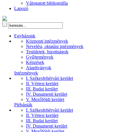
Válogatott bibliográfia
Lapozó
Egyházunk
Központi intézmények
Nevelési, oktatási intézmények
Testületek, bizottságok
Gyűjtemények
Képzések
Alapítványok
Intézmények
I. Székesfehérvári kerület
II. Vértesi kerület
III. Budai kerület
IV. Dunamenti kerület
V. Mezőföldi kerület
Plébániák
I. Székesfehérvári kerület
II. Vértesi kerület
III. Budai kerület
IV. Dunamenti kerület
V. Mezőföldi kerület