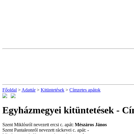
Főoldal
>
Adattár
>
Kitüntetések
>
Címzetes apátok
Egyházmegyei kitüntetések - Cí
Szent Miklósról nevezett ercsi c. apát:
Mészáros János
Szent Pantaleonról nevezett ráckevei c. apát:
-