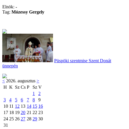
Elnök:
-
Tag:
Mózessy Gergely
Püspöki szentmise Szent Donát
ünnepén
<
2026. augusztus
>
H
K
Sz
Cs
P
Sz
V
1
2
3
4
5
6
7
8
9
10
11
12
13
14
15
16
17
18
19
20
21
22
23
24
25
26
27
28
29
30
31