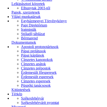
Lelkipásztori körzetek
Elhunytak 2003-tól
Papok, szerzetesek
Világi munkatársak
Egyházmegyei Törvénykönyv
Papi Direktórium
Iratminták
Stóladíj táblázat
Bérmarend
Dokumentumok
Apostoli protonotáriusok
Pápai prelátusok
Pápai káplánok
Címzetes kanonokok
Címzetes apátok
Címzetes prépostok
Érdemesült főesperesek
Érdemesült esperesek
Címzetes esperesek
Püspöki tanácsosok
Kitüntetések
Térkép
Székesfehérvár
Székesfehérvárit nyomtat
Miserend