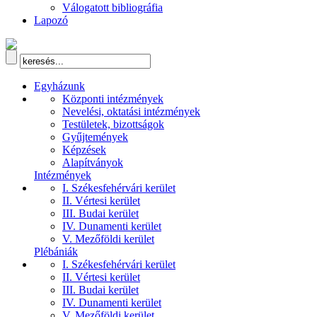
Válogatott bibliográfia
Lapozó
Egyházunk
Központi intézmények
Nevelési, oktatási intézmények
Testületek, bizottságok
Gyűjtemények
Képzések
Alapítványok
Intézmények
I. Székesfehérvári kerület
II. Vértesi kerület
III. Budai kerület
IV. Dunamenti kerület
V. Mezőföldi kerület
Plébániák
I. Székesfehérvári kerület
II. Vértesi kerület
III. Budai kerület
IV. Dunamenti kerület
V. Mezőföldi kerület