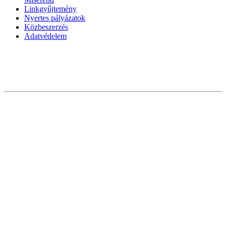
Linkgyűjtemény
Nyertes pályázatok
Közbeszerzés
Adatvédelem