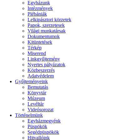
Egyházunk
Intézmények
Plébániák
Lelkipásztori körzetek
Papok, szerzetesek
Világi munkatársak
Dokumentumok
Kitüntetések
Térkép
Miserend
Linkgyűjtemény
Nyertes pályázatok
Közbeszerzés
Adatvédelem
Gyűjteményeink
Bemutatás
Könyvtár
Múzeum
Levéltár
Videósorozat
Történelmünk
Egyházmegyénk
Püspökök
Segédpüspökök
Hitvallóink