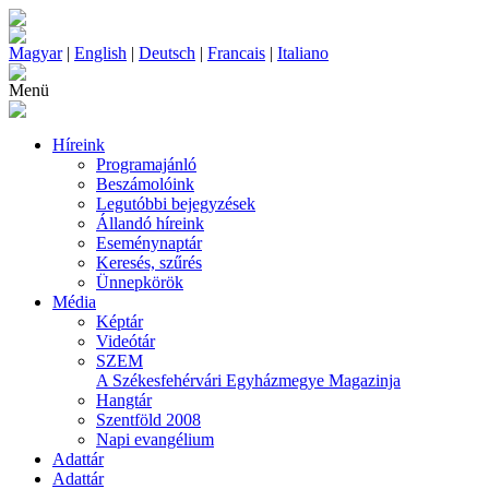
Magyar
|
English
|
Deutsch
|
Francais
|
Italiano
Menü
Híreink
Programajánló
Beszámolóink
Legutóbbi bejegyzések
Állandó híreink
Eseménynaptár
Keresés, szűrés
Ünnepkörök
Média
Képtár
Videótár
SZEM
A Székesfehérvári Egyházmegye Magazinja
Hangtár
Szentföld 2008
Napi evangélium
Adattár
Adattár