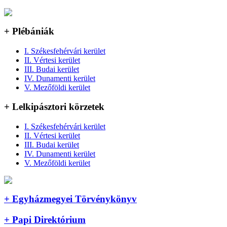
+ Plébániák
I. Székesfehérvári kerület
II. Vértesi kerület
III. Budai kerület
IV. Dunamenti kerület
V. Mezőföldi kerület
+ Lelkipásztori körzetek
I. Székesfehérvári kerület
II. Vértesi kerület
III. Budai kerület
IV. Dunamenti kerület
V. Mezőföldi kerület
+ Egyházmegyei Törvénykönyv
+ Papi Direktórium