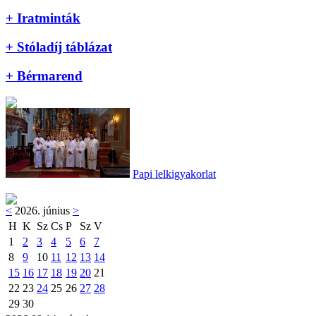
+ Iratminták
+ Stóladíj táblázat
+ Bérmarend
Papi lelkigyakorlat
<
2026. június
>
H
K
Sz
Cs
P
Sz
V
1
2
3
4
5
6
7
8
9
10
11
12
13
14
15
16
17
18
19
20
21
22
23
24
25
26
27
28
29
30