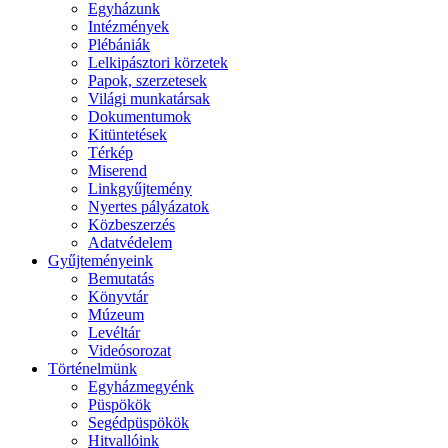
Egyházunk
Intézmények
Plébániák
Lelkipásztori körzetek
Papok, szerzetesek
Világi munkatársak
Dokumentumok
Kitüntetések
Térkép
Miserend
Linkgyűjtemény
Nyertes pályázatok
Közbeszerzés
Adatvédelem
Gyűjteményeink
Bemutatás
Könyvtár
Múzeum
Levéltár
Videósorozat
Történelmünk
Egyházmegyénk
Püspökök
Segédpüspökök
Hitvallóink