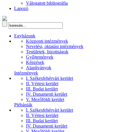
Válogatott bibliográfia
Lapozó
Egyházunk
Központi intézmények
Nevelési, oktatási intézmények
Testületek, bizottságok
Gyűjtemények
Képzések
Alapítványok
Intézmények
I. Székesfehérvári kerület
II. Vértesi kerület
III. Budai kerület
IV. Dunamenti kerület
V. Mezőföldi kerület
Plébániák
I. Székesfehérvári kerület
II. Vértesi kerület
III. Budai kerület
IV. Dunamenti kerület
V. Mezőföldi kerület