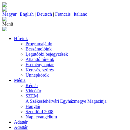
Magyar
|
English
|
Deutsch
|
Francais
|
Italiano
Menü
Híreink
Programajánló
Beszámolóink
Legutóbbi bejegyzések
Állandó híreink
Eseménynaptár
Keresés, szűrés
Ünnepkörök
Média
Képtár
Videótár
SZEM
A Székesfehérvári Egyházmegye Magazinja
Hangtár
Szentföld 2008
Napi evangélium
Adattár
Adattár