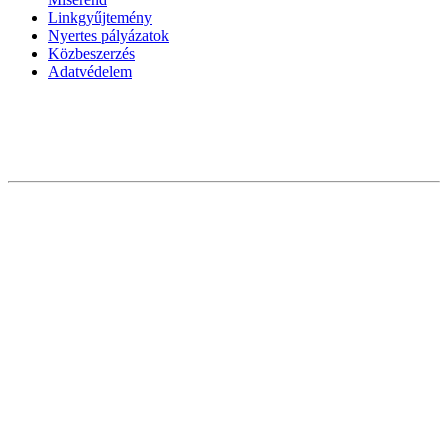
Linkgyűjtemény
Nyertes pályázatok
Közbeszerzés
Adatvédelem