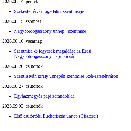
2026.08.14. péntek
Székesfehérvár fogadalmi szentmiséje
2026.08.15. szombat
Nagyboldogasszony ünnep - szentmise
2026.08.16. vasárnap
Szentmise és jegyesek megáldása az Ercsi
Nagyboldogasszony-napi búcsún
2026.08.20. csütörtök
Szent István király ünnepén szentmise Székesfehérváron
2026.08.27. csütörtök
Egyházmegyés papi zarándoklat
2026.09.03. csütörtök
Első csütörtöki Eucharisztia ünnep (Ciszterci)