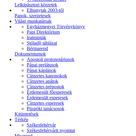
Lelkipásztori körzetek
Elhunytak 2003-tól
Papok, szerzetesek
Világi munkatársak
Egyházmegyei Törvénykönyv
Papi Direktórium
Iratminták
Stóladíj táblázat
Bérmarend
Dokumentumok
Apostoli protonotáriusok
Pápai prelátusok
Pápai káplánok
Címzetes kanonokok
Címzetes apátok
Címzetes prépostok
Érdemesült főesperesek
Érdemesült esperesek
Címzetes esperesek
Püspöki tanácsosok
Kitüntetések
Térkép
Székesfehérvár
Székesfehérvárit nyomtat
Miserend