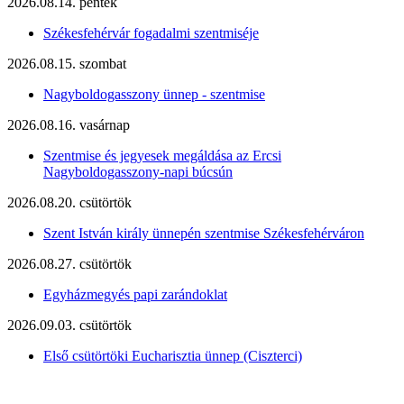
2026.08.14. péntek
Székesfehérvár fogadalmi szentmiséje
2026.08.15. szombat
Nagyboldogasszony ünnep - szentmise
2026.08.16. vasárnap
Szentmise és jegyesek megáldása az Ercsi
Nagyboldogasszony-napi búcsún
2026.08.20. csütörtök
Szent István király ünnepén szentmise Székesfehérváron
2026.08.27. csütörtök
Egyházmegyés papi zarándoklat
2026.09.03. csütörtök
Első csütörtöki Eucharisztia ünnep (Ciszterci)