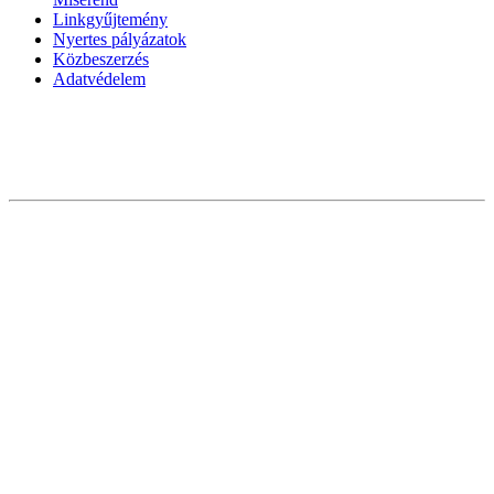
Linkgyűjtemény
Nyertes pályázatok
Közbeszerzés
Adatvédelem