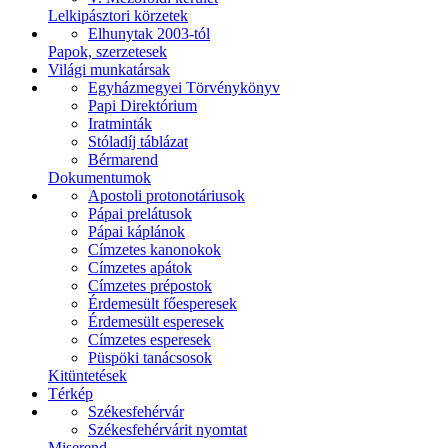
Lelkipásztori körzetek
Elhunytak 2003-tól
Papok, szerzetesek
Világi munkatársak
Egyházmegyei Törvénykönyv
Papi Direktórium
Iratminták
Stóladíj táblázat
Bérmarend
Dokumentumok
Apostoli protonotáriusok
Pápai prelátusok
Pápai káplánok
Címzetes kanonokok
Címzetes apátok
Címzetes prépostok
Érdemesült főesperesek
Érdemesült esperesek
Címzetes esperesek
Püspöki tanácsosok
Kitüntetések
Térkép
Székesfehérvár
Székesfehérvárit nyomtat
Miserend