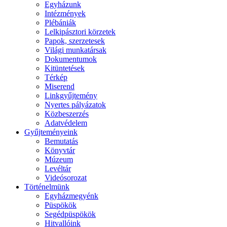
Egyházunk
Intézmények
Plébániák
Lelkipásztori körzetek
Papok, szerzetesek
Világi munkatársak
Dokumentumok
Kitüntetések
Térkép
Miserend
Linkgyűjtemény
Nyertes pályázatok
Közbeszerzés
Adatvédelem
Gyűjteményeink
Bemutatás
Könyvtár
Múzeum
Levéltár
Videósorozat
Történelmünk
Egyházmegyénk
Püspökök
Segédpüspökök
Hitvallóink