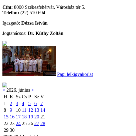
Cím:
8000 Székesfehérvár, Városház tér 5.
Telefon:
(22) 510 694
Igazgató:
Dózsa István
Jogtanácsos:
Dr. Kúthy Zoltán
Papi lelkigyakorlat
<
2026. június
>
H
K
Sz
Cs
P
Sz
V
1
2
3
4
5
6
7
8
9
10
11
12
13
14
15
16
17
18
19
20
21
22
23
24
25
26
27
28
29
30