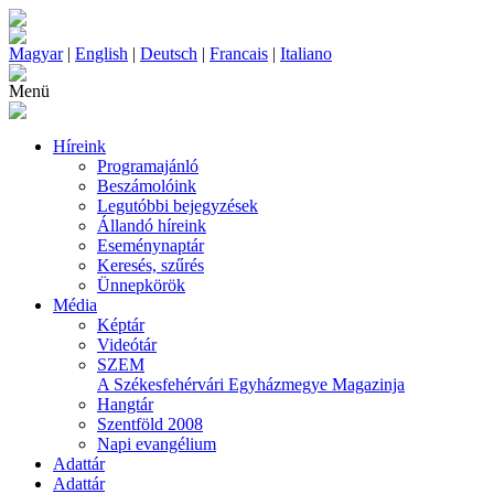
Magyar
|
English
|
Deutsch
|
Francais
|
Italiano
Menü
Híreink
Programajánló
Beszámolóink
Legutóbbi bejegyzések
Állandó híreink
Eseménynaptár
Keresés, szűrés
Ünnepkörök
Média
Képtár
Videótár
SZEM
A Székesfehérvári Egyházmegye Magazinja
Hangtár
Szentföld 2008
Napi evangélium
Adattár
Adattár