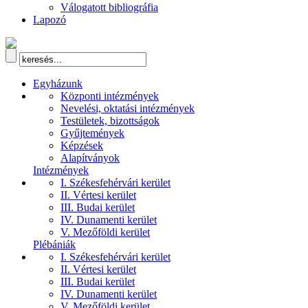
Válogatott bibliográfia
Lapozó
Egyházunk
Központi intézmények
Nevelési, oktatási intézmények
Testületek, bizottságok
Gyűjtemények
Képzések
Alapítványok
Intézmények
I. Székesfehérvári kerület
II. Vértesi kerület
III. Budai kerület
IV. Dunamenti kerület
V. Mezőföldi kerület
Plébániák
I. Székesfehérvári kerület
II. Vértesi kerület
III. Budai kerület
IV. Dunamenti kerület
V. Mezőföldi kerület