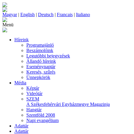
Magyar
|
English
|
Deutsch
|
Francais
|
Italiano
Menü
Híreink
Programajánló
Beszámolóink
Legutóbbi bejegyzések
Állandó híreink
Eseménynaptár
Keresés, szűrés
Ünnepkörök
Média
Képtár
Videótár
SZEM
A Székesfehérvári Egyházmegye Magazinja
Hangtár
Szentföld 2008
Napi evangélium
Adattár
Adattár