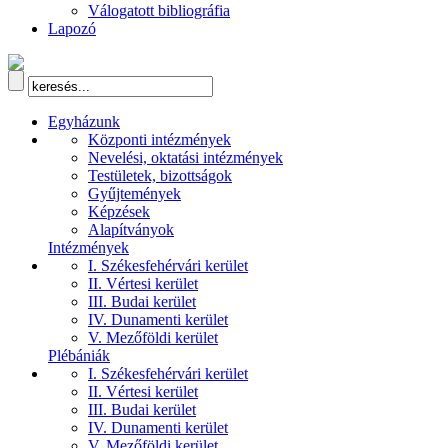
Válogatott bibliográfia
Lapozó
Egyházunk
Központi intézmények
Nevelési, oktatási intézmények
Testületek, bizottságok
Gyűjtemények
Képzések
Alapítványok
Intézmények
I. Székesfehérvári kerület
II. Vértesi kerület
III. Budai kerület
IV. Dunamenti kerület
V. Mezőföldi kerület
Plébániák
I. Székesfehérvári kerület
II. Vértesi kerület
III. Budai kerület
IV. Dunamenti kerület
V. Mezőföldi kerület