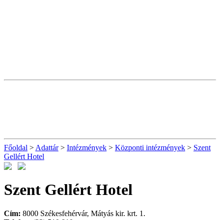
Főoldal
>
Adattár
>
Intézmények
>
Központi intézmények
>
Szent
Gellért Hotel
Szent Gellért Hotel
Cím:
8000 Székesfehérvár, Mátyás kir. krt. 1.