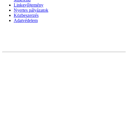
Linkgyűjtemény
Nyertes pályázatok
Közbeszerzés
Adatvédelem