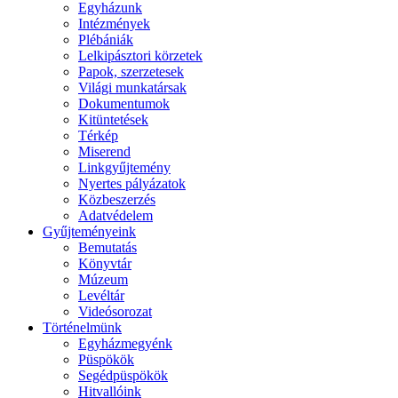
Egyházunk
Intézmények
Plébániák
Lelkipásztori körzetek
Papok, szerzetesek
Világi munkatársak
Dokumentumok
Kitüntetések
Térkép
Miserend
Linkgyűjtemény
Nyertes pályázatok
Közbeszerzés
Adatvédelem
Gyűjteményeink
Bemutatás
Könyvtár
Múzeum
Levéltár
Videósorozat
Történelmünk
Egyházmegyénk
Püspökök
Segédpüspökök
Hitvallóink