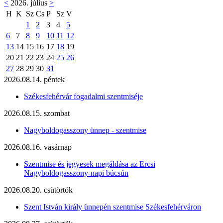
<
2026. július
>
H
K
Sz
Cs
P
Sz
V
1
2
3
4
5
6
7
8
9
10
11
12
13
14
15
16
17
18
19
20
21
22
23
24
25
26
27
28
29
30
31
2026.08.14. péntek
Székesfehérvár fogadalmi szentmiséje
2026.08.15. szombat
Nagyboldogasszony ünnep - szentmise
2026.08.16. vasárnap
Szentmise és jegyesek megáldása az Ercsi
Nagyboldogasszony-napi búcsún
2026.08.20. csütörtök
Szent István király ünnepén szentmise Székesfehérváron