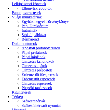
Lelkipásztori körzetek
Elhunytak 2003-tól
Papok, szerzetesek
Világi munkatársak
Egyházmegyei Törvénykönyv
Papi Direktórium
Iratminták
Stóladíj táblázat
Bérmarend
Dokumentumok
Apostoli protonotáriusok
Pápai prelátusok
Pápai káplánok
Címzetes kanonokok
Címzetes apátok
Címzetes prépostok
Érdemesült főesperesek
Érdemesült esperesek
Címzetes esperesek
Püspöki tanácsosok
Kitüntetések
Térkép
Székesfehérvár
Székesfehérvárit nyomtat
Miserend