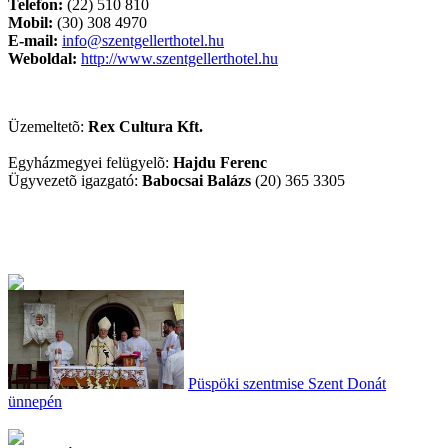
Telefon:
(22) 510 810
Mobil:
(30) 308 4970
E-mail:
info@szentgellerthotel.hu
Weboldal:
http://www.szentgellerthotel.hu
Üzemeltetõ:
Rex Cultura Kft.
Egyházmegyei felügyelõ:
Hajdu Ferenc
Ügyvezetõ igazgató:
Babocsai Balázs
(20) 365 3305
Püspöki szentmise Szent Donát
ünnepén