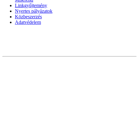
Linkgyűjtemény
Nyertes pályázatok
Közbeszerzés
Adatvédelem