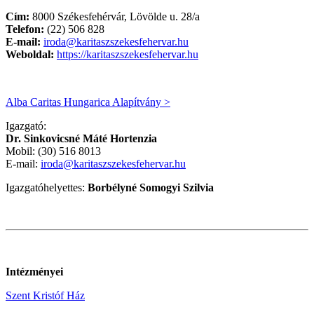
Cím:
8000 Székesfehérvár, Lövölde u. 28/a
Telefon:
(22) 506 828
E-mail:
iroda@karitaszszekesfehervar.hu
Weboldal:
https://karitaszszekesfehervar.hu
Alba Caritas Hungarica Alapítvány >
Igazgató:
Dr. Sinkovicsné Máté Hortenzia
Mobil: (30) 516 8013
E-mail:
iroda@karitaszszekesfehervar.hu
Igazgatóhelyettes:
Borbélyné Somogyi Szilvia
Intézményei
Szent Kristóf Ház