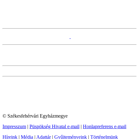
© Székesfehérvári Egyházmegye
Impresszum
|
Püspökség Hivatal e-mail
|
Honlapreferens e-mail
Híreink
|
Média
|
Adattár
|
Gyűjteményeink
|
Történelmünk