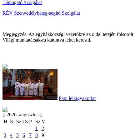
Támogató Szolgálat
RÉV Szenvedélybeteg-segítő Szolgálat
Megjegyzés: Az egyházközségi vezetõkre az oldal tetején fölsorolt
Világi munkatársak-ra kattintva lehet keresni.
Papi lelkigyakorlat
<
2026. augusztus
>
H
K
Sz
Cs
P
Sz
V
1
2
3
4
5
6
7
8
9