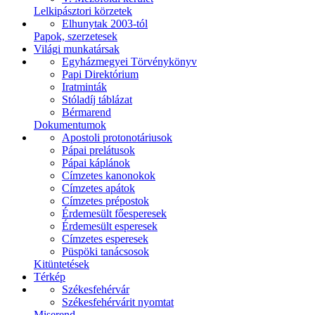
Lelkipásztori körzetek
Elhunytak 2003-tól
Papok, szerzetesek
Világi munkatársak
Egyházmegyei Törvénykönyv
Papi Direktórium
Iratminták
Stóladíj táblázat
Bérmarend
Dokumentumok
Apostoli protonotáriusok
Pápai prelátusok
Pápai káplánok
Címzetes kanonokok
Címzetes apátok
Címzetes prépostok
Érdemesült főesperesek
Érdemesült esperesek
Címzetes esperesek
Püspöki tanácsosok
Kitüntetések
Térkép
Székesfehérvár
Székesfehérvárit nyomtat
Miserend