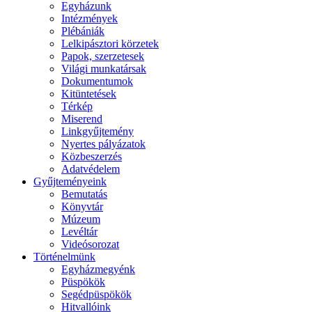
Egyházunk
Intézmények
Plébániák
Lelkipásztori körzetek
Papok, szerzetesek
Világi munkatársak
Dokumentumok
Kitüntetések
Térkép
Miserend
Linkgyűjtemény
Nyertes pályázatok
Közbeszerzés
Adatvédelem
Gyűjteményeink
Bemutatás
Könyvtár
Múzeum
Levéltár
Videósorozat
Történelmünk
Egyházmegyénk
Püspökök
Segédpüspökök
Hitvallóink