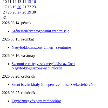
10
11
12
13
14
15
16
17
18
19
20
21
22
23
24
25
26
27
28
29
30
31
2026.08.14. péntek
Székesfehérvár fogadalmi szentmiséje
2026.08.15. szombat
Nagyboldogasszony ünnep - szentmise
2026.08.16. vasárnap
Szentmise és jegyesek megáldása az Ercsi
Nagyboldogasszony-napi búcsún
2026.08.20. csütörtök
Szent István király ünnepén szentmise Székesfehérváron
2026.08.27. csütörtök
Egyházmegyés papi zarándoklat