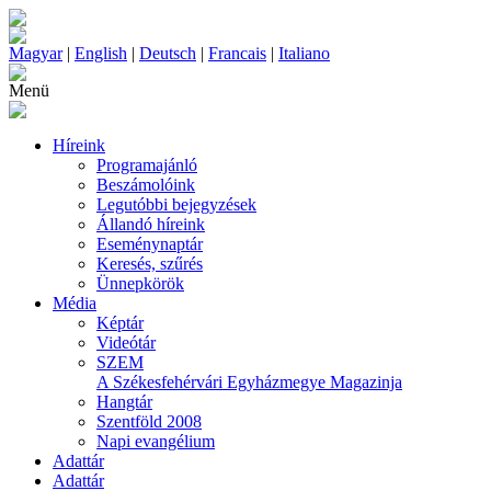
Magyar
|
English
|
Deutsch
|
Francais
|
Italiano
Menü
Híreink
Programajánló
Beszámolóink
Legutóbbi bejegyzések
Állandó híreink
Eseménynaptár
Keresés, szűrés
Ünnepkörök
Média
Képtár
Videótár
SZEM
A Székesfehérvári Egyházmegye Magazinja
Hangtár
Szentföld 2008
Napi evangélium
Adattár
Adattár