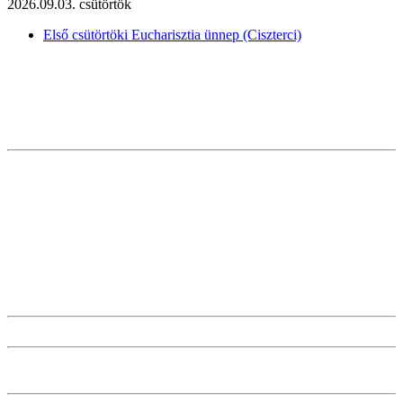
2026.09.03. csütörtök
Első csütörtöki Eucharisztia ünnep (Ciszterci)